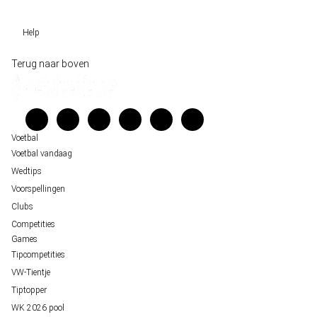
Tiptopper
KSA deelt vergunningen uit: TOTO, Kansino en Fair Play Online hebben verlen
WK 2026 pool
Help
Sloveen Slavko Vincic fluit WK-finale 2026 tussen Spanje en Argentinië
Historische data wijst op een doelpuntrijk duel om de derde plek op het WK 20
Wedgidsen
Terug naar boven
Belfast decor voor de loting van EK 2028 kwalificatie
Kenniscentrum
Unai Simón favoriet voor gouden handschoen op WK 2026, maar Nederlandse 
Veelgestelde vragen
staat buitenspel
Verantwoord wedden
Over ons
Voetbal
Voetbal vandaag
Wedtips
Voorspellingen
Clubs
Competities
Games
Tipcompetities
VW-Tientje
Tiptopper
WK 2026 pool