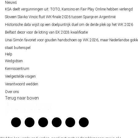
Nieuws
KSA deelt vergunningen uit: TOTO, Kansino en Fair Play Online hebben verlengd
Sloveen Slavko Vincic fluit WK-finale 2026 tussen Spanje en Argentinië
Historische data wijst op een doelpuntrijk duel om de derde plek op het WK 2026
Belfast decor voor de loting van EK 2028 kwalificatie
Unai Simón favoriet voor gouden handschoen op WK 2026, maar Nederlandse gokk
staat buitenspel
Help
Wedgidsen
Kenniscentrum
Veelgestelde vragen
Verantwoord wedden
Over ons
Terug naar boven