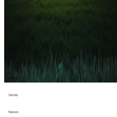
7 jun
2026
Curacao
Aruba
4
0
9 jun
2024
Aruba
Curacao
0
2
30 jan
2015
Curacao
Aruba
0
0
Curacao (2)
66,7%
Gelijk (1)
33,3%
Voetbal
Voetbal vandaag
Games
Wedtips
Voorspellingen
Tipcompetities
Clubs
Nieuws
VW-Tientje
Competities