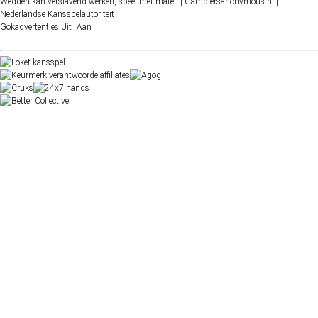
Wedden kan verslavend werken, speel met mate |
| Gamblersanonymous.nl
|
Nederlandse Kansspelautoriteit
Gokadvertenties
Uit
Aan