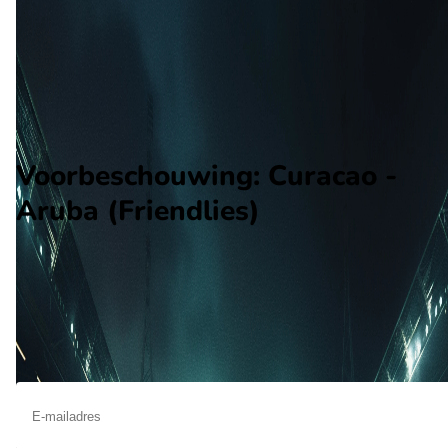
Aruba
Alle wedstrijden
Curacao - Aruba
Opstellingen
Voorspelling
Voorbeschouwing
Voorbeschouwing: Curacao -
Aruba (Friendlies)
Op juni 7 2026 gaat Curacao de strijd aan met Aruba. De
wedstrijd wordt afgetrapt om 00:00 en wordt gespeeld in de
Vriendschappelijke wedstrijden.
Ontvang een notificatie als deze voorbeschouwing beschikbaar is