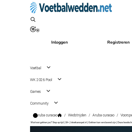
Inloggen
Registreren
Voetbal
WK 2026 Pool
Games
Community
Aruba curacao
/
Wedstrijden
/
Aruba curacao
/
Voorspe
Wat kost gokken jou? Stop op tijd | 18+ | loketkansspel.nl | Gokken kan verslavend zijn | Deze boods
Friendlies
, Internationaal