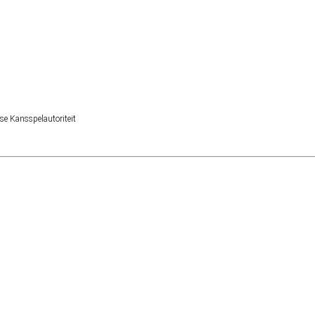
se Kansspelautoriteit