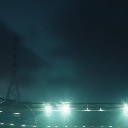
uba. De wedstrijd wordt afgetrapt om 00:00 en wordt gespeeld in 