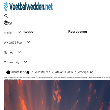
Inloggen
Registreren
Voetbal
WK 2026 Pool
Games
Community
Atalanta lazio
/
Wedstrijden
/
Atalanta lazio
/
Voorspelling
Wat kost gokken jou? Stop op tijd | 18+ | loketkansspel.nl | Gokken kan verslavend zijn | Deze boodschap mag niet gedeeld worden met minderjarigen | Speel bewust | Algemene voorwaarde
van toepassing | #Advertentie
Serie A
, Italië
Lazio
Serie A
, Italië
6 dec 17:30