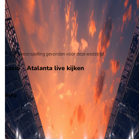
Atalanta
Alle wedstrijden
Lazio - Atalanta
Opstellingen
Voorspelling
Voorbeschouwing
Geen voorspelling gevonden voor deze wedstrijd.
Lazio - Atalanta live kijken
Ziggo Sport
Info
Op 6 december 2026 gaat Lazio de strijd aan met Atalanta. D
wedstrijd wordt afgetrapt om 17:30 en wordt gespeeld in de
Serie A.
Stadion: Stadio Olimpico, Rome
Scheidsrechter: Onbekend