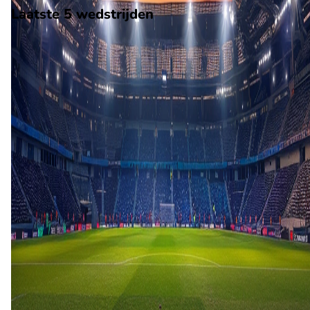
Laatste 5 wedstrijden
H2H
Lazio
Atalanta
22 apr
2026
Atalanta
Lazio
1
1
4 mrt
2026
Lazio
Atalanta
2
2
14 feb
2026
Lazio
Atalanta
0
2