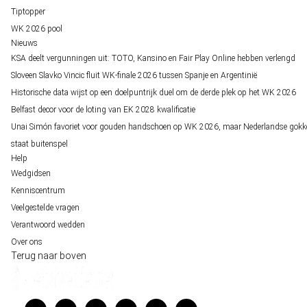
Tiptopper
WK 2026 pool
Nieuws
KSA deelt vergunningen uit: TOTO, Kansino en Fair Play Online hebben verlengd
Sloveen Slavko Vincic fluit WK-finale 2026 tussen Spanje en Argentinië
Historische data wijst op een doelpuntrijk duel om de derde plek op het WK 2026
Belfast decor voor de loting van EK 2028 kwalificatie
Unai Simón favoriet voor gouden handschoen op WK 2026, maar Nederlandse gokk
staat buitenspel
Help
Wedgidsen
Kenniscentrum
Veelgestelde vragen
Verantwoord wedden
Over ons
Terug naar boven