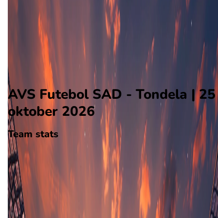
Tondela
Alle wedstrijden
AVS Futebol SAD - Tondela
Opstellingen
Voorspelling
Voorbeschouwing
AVS Futebol SAD - Tondela | 25
oktober 2026
Team stats
AVS Futebol SAD
AVS Futebol SAD
-
Tondela
Tondela
0
aantal goals