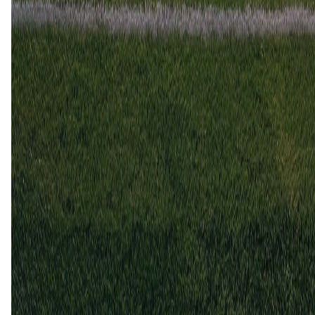
2 nov
2025
AVS Futebol SAD
Tondela
2
2
19 mei
2024
AVS Futebol SAD
Tondela
0
1
14 jan
2024
Tondela
AVS Futebol SAD
3
2
23 apr
2023
Tondela