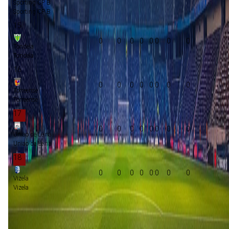
Sporting CP B
Sporting CP B
15
0
0
0
0
0:0
0
0
Tondela
Tondela
16
0
0
0
0
0:0
0
0
Torreense
Torreense
17
0
0
0
0
0:0
0
0
Uniao de Leiria
Uniao de Leiria
18
0
0
0
0
0:0
0
0
Vizela
Vizela
Promotie
Play-offs promotie