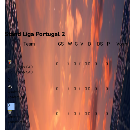
0
gewonnen
0
verloren
vorm
Stand Liga Portugal 2
Team
GS
W
G
V
D
DS
P
Vorm
1
0
0
0
0
0:0
0
0
AVS Futebol SAD
AVS Futebol SAD
2
0
0
0
0
0:0
0
0
Academica
Academica
3
0
0
0
0
0:0
0
0
Amarante FC
Amarante FC
4