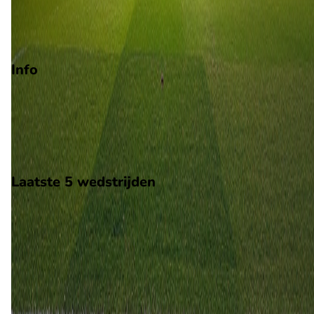
Degradatie
Play-offs degradatie
Info
Op 25 oktober 2026 gaat AVS Futebol SAD de strijd aan met
Tondela. De wedstrijd wordt afgetrapt om 17:00 en wordt
gespeeld in de Segunda Liga.
Stadion: Onbekend
Scheidsrechter: Onbekend
Laatste 5 wedstrijden
H2H
AVS Futebol SAD
Tondela
21 mrt
2026
Tondela
AVS Futebol SAD
0
0