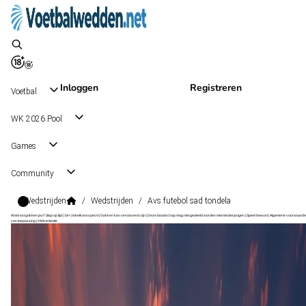
Inloggen
Registreren
Voetbal
WK 2026 Pool
Games
Community
Wedstrijden
/
Wedstrijden
/
Avs futebol sad tondela
Wat kost gokken jou? Stop op tijd | 18+ | loketkansspel.nl | Gokken kan verslavend zijn | Deze boodschap mag niet gedeeld worden met minderjarigen | Speel bewust | Algemene voorwaarde
van toepassing | #Advertentie
Liga Portugal 2
, Portugal
AVS Futebol SAD
Liga Portugal 2
, Portugal
25 okt 17:00