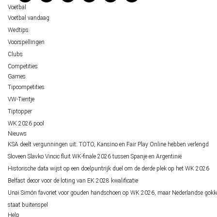
Over ons
Voetbal
Voetbal vandaag
Wedtips
Voorspellingen
Clubs
Competities
Games
Tipcompetities
VW-Tientje
Tiptopper
WK 2026 pool
Nieuws
KSA deelt vergunningen uit: TOTO, Kansino en Fair Play Online hebben verlengd
Sloveen Slavko Vincic fluit WK-finale 2026 tussen Spanje en Argentinië
Historische data wijst op een doelpuntrijk duel om de derde plek op het WK 2026
Belfast decor voor de loting van EK 2028 kwalificatie
Unai Simón favoriet voor gouden handschoen op WK 2026, maar Nederlandse gokk
staat buitenspel
Help