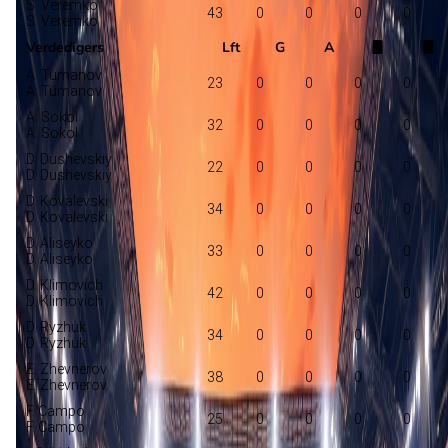
S. Veremko
43
0
0
0
0
S. Veremko
Verdedigers
Lft
G
A
A. Tumanov
23
0
0
0
0
A. Tumanov
A. Sokol
32
0
0
0
0
A. Sokol
D. Dushevskiy
22
0
0
0
0
D. Dushevskiy
D. Kovalevski
34
0
0
0
0
D. Kovalevski
D. Aliseyko
33
0
0
0
0
D. Aliseyko
D. Klimovich
42
0
0
0
0
D. Klimovich
D. Ryzhuk
34
0
0
0
0
D. Ryzhuk
E. Zhevnerov
38
0
0
0
0
E. Zhevnerov
F. Campo
25
0
0
0
0
F. Campo