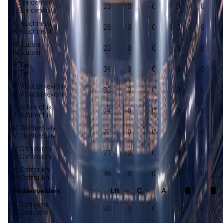
I. Sviridenko
23
0
0
0
0
I. Sviridenko
K. Kuchinski
28
0
0
0
0
K. Kuchinski
M. Lutski
23
0
0
0
0
M. Lutski
P. Ten
34
0
0
0
0
P. Ten
R. Khadarkevich
33
0
0
0
0
R. Khadarkevich
T. Adamchik
24
0
0
0
0
T. Adamchik
V. Dikhtievskiy
22
0
0
0
0
V. Dikhtievskiy
V. Grekovich
21
0
0
0
0
V. Grekovich
Y. Ostroukh
38
0
0
0
0
Y. Ostroukh
Middenvelders
Lft
G
A
A. Dzhigero
30
0
0
0
0
A. Dzhigero