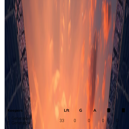
Opstelling nog niet bekend
Baranovichi
FC Minsk
Selectie
Keepers
Lft
G
A
E. Generalov
33
0
0
0
0
E. Generalov