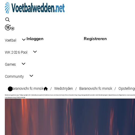
Inloggen
Registreren
Voetbal
WK 2026 Pool
Games
Community
Baranovichi fc minsk
/
Wedstrijden
/
Baranovichi fc minsk
/
Opstelling
Wat kost gokken jou? Stop op tijd | 18+ | loketkansspel.nl | Gokken kan verslavend zijn | Deze boodschap mag niet gedeeld worden met minderjarigen | Speel bewust | Algemene voorwaarde
van toepassing | #Advertentie
Premier League
, Wit-Rusland
FC Minsk
Premier League
, Wit-Rusland
24 okt 15:00