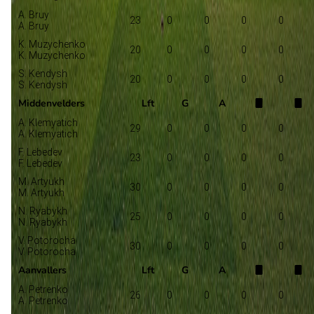
A. Bruy
23
0
0
0
0
A. Bruy
K. Muzychenko
20
0
0
0
0
K. Muzychenko
S. Kendysh
20
0
0
0
0
S. Kendysh
Middenvelders
Lft
G
A
A. Klemyatich
29
0
0
0
0
A. Klemyatich
F. Lebedev
23
0
0
0
0
F. Lebedev
M. Artyukh
30
0
0
0
0
M. Artyukh
N. Ryabykh
25
0
0
0
0
N. Ryabykh
V. Potorocha
30
0
0
0
0
V. Potorocha
Aanvallers
Lft
G
A
A. Petrenko
26
0
0
0
0
A. Petrenko