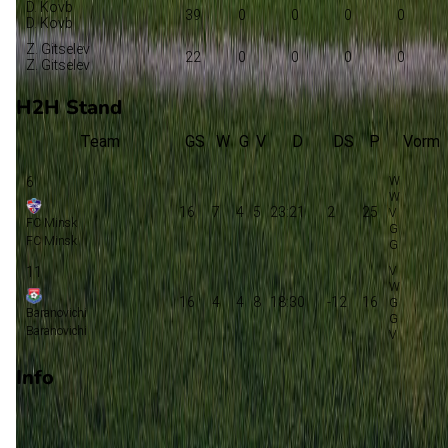
D. Kovb
39
0
0
0
0
D. Kovb
Z. Gitselev
22
0
0
0
0
Z. Gitselev
H2H Stand
Team
GS
W
G
V
D
DS
P
Vorm
6
16
7
4
5
23:21
2
25
FC Minsk
FC Minsk
11
16
4
4
8
18:30
-12
16
Baranovichi
Baranovichi
Info
Op 24 oktober 2026 gaat FC Minsk de strijd aan met
Baranovichi. De wedstrijd wordt afgetrapt om 15:00 en wordt