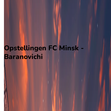
Baranovichi
Alle wedstrijden
FC Minsk - Baranovichi
Opstellingen
Voorspelling
Voorbeschouwing
Opstellingen FC Minsk -
Baranovichi
FC Minsk
Baranovichi