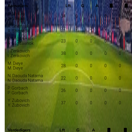
Aanvallers
Lft
G
A
A. Makas
34
0
0
0
0
A. Makas
A. Shemruk
32
0
0
0
0
A. Shemruk
A. Migdalenok
23
0
0
0
0
A. Migdalenok
I. Zenkovich
38
0
0
0
0
I. Zenkovich
M. Dieye
28
0
0
0
0
M. Dieye
N. Daouda Natama
22
0
0
0
0
N. Daouda Natama
P. Gorbach
26
0
0
0
0
P. Gorbach
Y. Zubovich
37
0
0
0
0
Y. Zubovich
Baranovichi
Selectie
Verdedigers
Lft
G
A