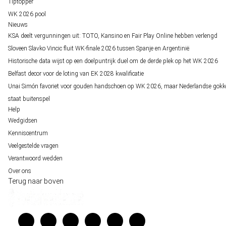
Tiptopper
WK 2026 pool
Nieuws
KSA deelt vergunningen uit: TOTO, Kansino en Fair Play Online hebben verlengd
Sloveen Slavko Vincic fluit WK-finale 2026 tussen Spanje en Argentinië
Historische data wijst op een doelpuntrijk duel om de derde plek op het WK 2026
Belfast decor voor de loting van EK 2028 kwalificatie
Unai Simón favoriet voor gouden handschoen op WK 2026, maar Nederlandse gokk
staat buitenspel
Help
Wedgidsen
Kenniscentrum
Veelgestelde vragen
Verantwoord wedden
Over ons
Terug naar boven