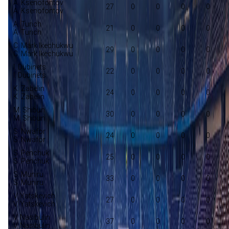
A. Ksenofontov
27
0
0
0
0
A. Ksenofontov
A. Turich
21
0
0
0
0
A. Turich
C. Mark Ikechukwu
29
0
0
0
0
C. Mark Ikechukwu
I. Dubinets
22
0
0
0
0
I. Dubinets
K. Zabelin
24
0
0
0
0
K. Zabelin
M. Shibun
30
0
0
0
0
M. Shibun
S. Nwafor
24
0
0
0
0
S. Nwafor
S. Penchuk
25
0
0
0
0
S. Penchuk
S. Muniru
33
0
0
0
0
S. Muniru
V. Yatskevich
27
0
0
0
0
V. Yatskevich
V. Nasibulin
37
0
0
0
0
V. Nasibulin