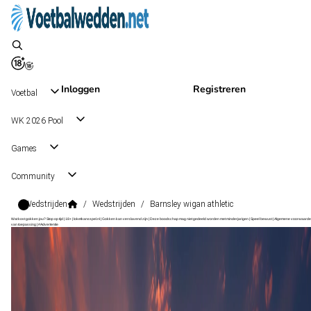
Inloggen
Registreren
Voetbal
WK 2026 Pool
Games
Community
Wedstrijden
/
Wedstrijden
/
Barnsley wigan athletic
Wat kost gokken jou? Stop op tijd | 18+ | loketkansspel.nl | Gokken kan verslavend zijn | Deze boodschap mag niet gedeeld worden met minderjarigen | Speel bewust | Algemene voorwaarde
van toepassing | #Advertentie
EFL Cup
, Engeland
Barnsley
EFL Cup
, Engeland
1 - 1