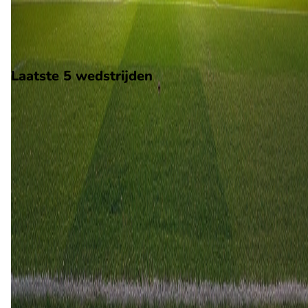
Athletic. De wedstrijd wordt afgetrapt om 14:00 en wordt
gespeeld in de EFL Cup.
Stadion: Oakwell Stadium
Scheidsrechter: Onbekend
Laatste 5 wedstrijden
H2H
Barnsley
Wigan Athletic
8 aug
2026
Barnsley
Wigan Athletic
1
1
17 mrt
2026
Barnsley
Wigan Athletic
1
1
1 jan
2026