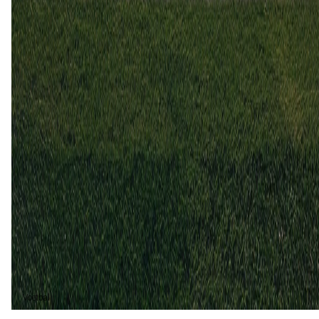
Wigan Athletic
Barnsley
1
1
29 mrt
2025
Wigan Athletic
Barnsley
1
1
23 nov
2024
Barnsley
Wigan Athletic
0
1
Gelijk (4)
80%
Wigan Athletic (1)
20%
Voetbal