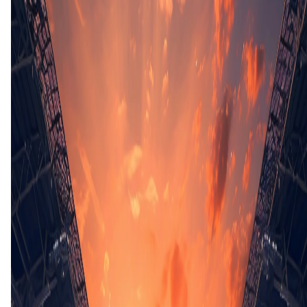
46'
J. Bland
(M. Kirk)
64'
T. Brenan
(C. Sze)
74'
K. Miller
(D. Costelloe)
74'
A. Higgins
(C. Barrett)
81'
C. McGeehan
(R. Cleary)
82'
N. Town
(A. Richards)
83'
A. Harris
(S. Perkins)
90'
R. Ravenhill
Penalties
(6 - 5)
1