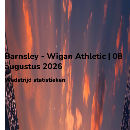
Wigan Athletic
Alle wedstrijden
Barnsley - Wigan Athletic
Opstellingen
Voorspelling
Voorbeschouwing
Barnsley - Wigan Athletic | 08
augustus 2026
Wedstrijd statistieken
Verloop
Statistieken
Eindscore (1 - 1)
Eerste helft
40'
D. Costelloe
(J. Carragher)
Tweede helft