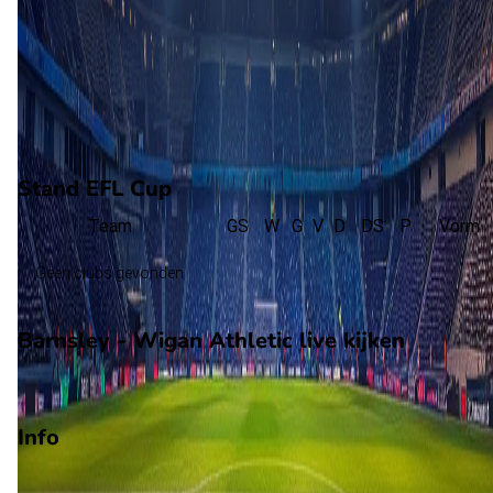
R. Cleary
(Penalty)
6
J. Mellish
(Gemiste penalty)
6
J. Earl
(Penalty)
Stand EFL Cup
Team
GS
W
G
V
D
DS
P
Vorm
Geen clubs gevonden
Barnsley - Wigan Athletic live kijken
Viaplay
Info
Op 8 augustus 2026 gaat Barnsley de strijd aan met Wigan