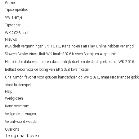
Games
Tipcompetities
VW-Tientje
Tiptopper
WK 2026 pool
Nieuws
KSA deelt vergunningen uit: TOTO, Kansino en Fair Play Online hebben verlengd
Sloveen Slavko Vincic fluit WK-finale 2026 tussen Spanje en Argentinië
Historische data wijst op een doelpuntrijk duel om de derde plek op het WK 2026
Belfast decor voor de loting van EK 2028 kwalificatie
Unai Simón favoriet voor gouden handschoen op WK 2026, maar Nederlandse gokk
staat buitenspel
Help
Wedgidsen
Kenniscentrum
Veelgestelde vragen
Verantwoord wedden
Over ons
Terug naar boven