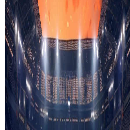
M. Power
(Penalty)
1
C. McGeehan
(Penalty)
2
J. Carragher
(Penalty)
2
P. Kelly
(Penalty)
3
A. Higgins
(Penalty)
3
S. Gale
(Penalty)
4
J. Weir
(Penalty)
4
L. Connell
(Penalty)
5
F. Murray
(Penalty)
5