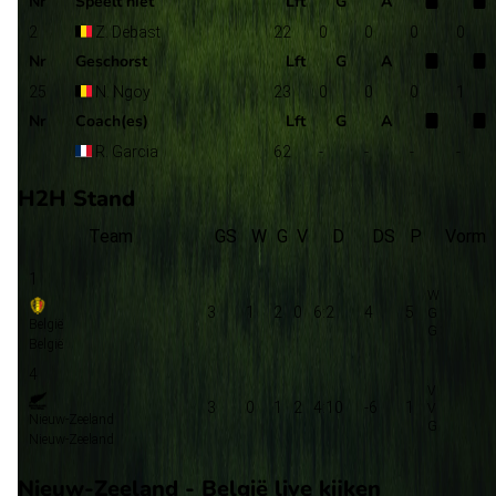
Nr
Speelt niet
Lft
G
A
2
Z. Debast
22
0
0
0
0
Nr
Geschorst
Lft
G
A
25
N. Ngoy
23
0
0
0
1
Nr
Coach(es)
Lft
G
A
R. Garcia
62
-
-
-
-
H2H Stand
Team
GS
W
G
V
D
DS
P
Vorm
1
3
1
2
0
6:2
4
5
België
België
4
3
0
1
2
4:10
-6
1
Nieuw-Zeeland
Nieuw-Zeeland
Nieuw-Zeeland - België live kijken