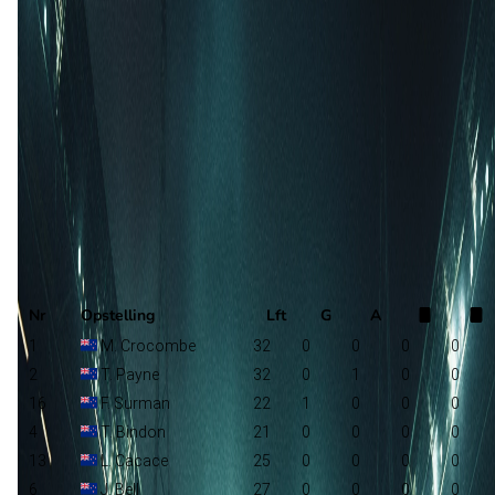
België
R. Garcia
Nieuw-Zeeland
Selectie
Nr
Opstelling
Lft
G
A
1
M. Crocombe
32
0
0
0
0
2
T. Payne
32
0
1
0
0
16
F. Surman
22
1
0
0
0
4
T. Bindon
21
0
0
0
0
13
L. Cacace
25
0
0
0
0
6
J. Bell
27
0
0
0
0