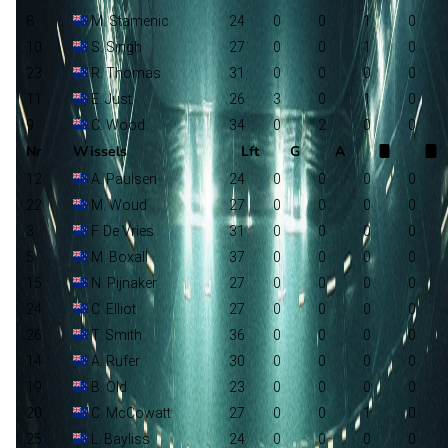
8
M. Stamenic
24
0
0
1
0
10
S. Singh
27
0
0
1
0
23
R. Thomas
31
0
0
0
0
11
E. Just
26
3
0
1
0
9
C. Wood
34
0
2
0
0
Nr
Wissels
Lft
G
A
12
A. Paulsen
24
0
0
0
0
22
M. Woud
27
0
0
0
0
3
F. De Vries
31
0
0
0
0
5
M. Boxall
37
0
0
0
0
15
N. Pijnaker
27
0
0
0
0
24
C. Elliot
27
0
0
0
0
26
T. Smith
36
0
0
0
0
14
A. Rufer
30
0
0
0
0
19
B. Old
23
0
0
0
0
20
C. McCowatt
27
0
0
1
0
25
L. Bayliss
24
0
0
0
0