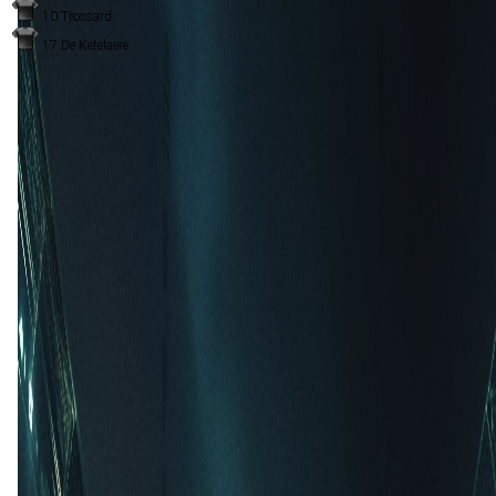
10
Trossard
17
De Ketelaere