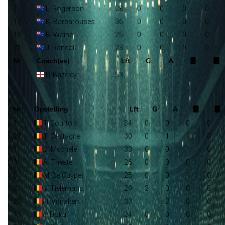
7
L. Rogerson
28
0
0
0
0
17
K. Barbarouses
36
0
0
0
0
18
B. Waine
25
0
0
0
0
21
J. Randall
23
0
0
0
0
Nr
Coach(es)
Lft
G
A
D. Bazeley
53
-
-
-
-
België
Selectie
Nr
Opstelling
Lft
G
A
1
T. Courtois
34
0
0
0
0
21
T. Castagne
30
0
1
1
0
4
B. Mechele
33
0
0
1
0
3
A. Theate
26
0
0
0
0
5
M. De Cuyper
25
0
0
1
0
8
Y. Tielemans
29
2
0
0
0
20
H. Vanaken
33
1
2
0
0
11
J. Doku
24
0
0
0
0