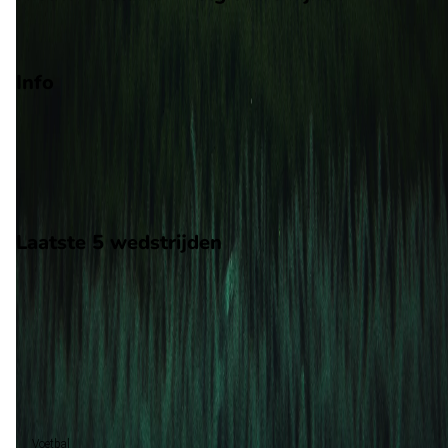
NPO
Info
Op 27 juni 2026 gaat Nieuw-Zeeland de strijd aan met België. 
wedstrijd wordt afgetrapt om 03:00 en wordt gespeeld in de
WK.
Stadion: BC Place
Scheidsrechter: A. Makhadmeh
Laatste 5 wedstrijden
H2H
Nieuw-Zeeland
België
27 jun
2026
Nieuw-Zeeland
België
1
5
België (1)
100%
Voetbal