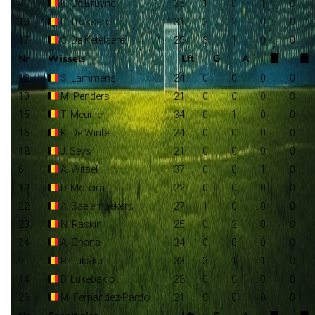
7
K. De Bruyne
35
1
0
1
0
10
L. Trossard
31
2
2
0
0
17
C. De Ketelaere
25
3
1
0
0
Nr
Wissels
Lft
G
A
12
S. Lammens
24
0
0
0
0
13
M. Penders
21
0
0
0
0
15
T. Meunier
34
0
1
0
0
16
K. De Winter
24
0
0
0
0
18
J. Seys
21
0
0
0
0
6
A. Witsel
37
0
0
1
0
19
D. Moreira
22
0
0
0
0
22
A. Saelemaekers
27
1
0
0
0
23
N. Raskin
25
0
2
0
0
24
A. Onana
24
0
0
0
0
9
R. Lukaku
33
3
1
1
0
14
D. Lukebakio
28
0
0
0
0
26
M. Fernandez-Pardo
21
0
0
0
0