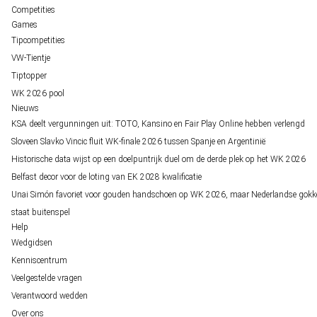
Competities
Games
Tipcompetities
VW-Tientje
Tiptopper
WK 2026 pool
Nieuws
KSA deelt vergunningen uit: TOTO, Kansino en Fair Play Online hebben verlengd
Sloveen Slavko Vincic fluit WK-finale 2026 tussen Spanje en Argentinië
Historische data wijst op een doelpuntrijk duel om de derde plek op het WK 2026
Belfast decor voor de loting van EK 2028 kwalificatie
Unai Simón favoriet voor gouden handschoen op WK 2026, maar Nederlandse gokk
staat buitenspel
Help
Wedgidsen
Kenniscentrum
Veelgestelde vragen
Verantwoord wedden
Over ons