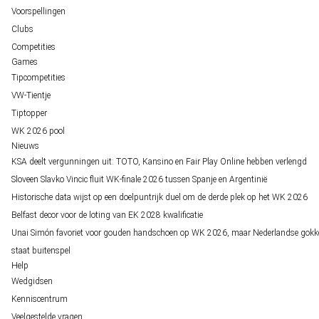
Voorspellingen
Clubs
Competities
Games
Tipcompetities
VW-Tientje
Tiptopper
WK 2026 pool
Nieuws
KSA deelt vergunningen uit: TOTO, Kansino en Fair Play Online hebben verlengd
Sloveen Slavko Vincic fluit WK-finale 2026 tussen Spanje en Argentinië
Historische data wijst op een doelpuntrijk duel om de derde plek op het WK 2026
Belfast decor voor de loting van EK 2028 kwalificatie
Unai Simón favoriet voor gouden handschoen op WK 2026, maar Nederlandse gokk
staat buitenspel
Help
Wedgidsen
Kenniscentrum
Veelgestelde vragen