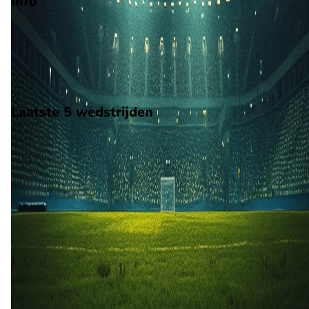
Info
Op 16 augustus 2026 gaat Braga de strijd aan met Gil Vicente.
De wedstrijd wordt afgetrapt om 19:30 en wordt gespeeld in 
Liga Portugal.
Stadion: Estadio Municipal de Braga
Scheidsrechter: Onbekend
Laatste 5 wedstrijden
H2H
Braga
Gil Vicente
14 feb
2026
Gil Vicente
Braga
2
1
14 sep
2025
Braga
Gil Vicente