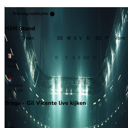
Ontvang notificatie
H2H Stand
Team
GS
W
G
V
D
DS
P
Vorm
5
0
0
0
0
0:0
0
0
Braga
Braga
11
0
0
0
0
0:0
0
0
Gil Vicente
Gil Vicente
Braga - Gil Vicente live kijken
Ziggo Sport