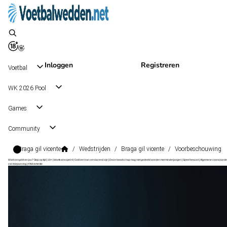
Inloggen
Registreren
Voetbal
WK 2026 Pool
Games
Community
Braga gil vicente
/
Wedstrijden
/
Braga gil vicente
/
Voorbeschouwing
Wat kost gokken jou? Stop op tijd | 18+ | loketkansspel.nl | Gokken kan verslavend zijn | Deze boodschap mag niet gedeeld worden met minderjarigen | Speel bewust | Algemene voorwaarde
van toepassing | #Advertentie
Liga Portugal
, Portugal
Braga
Liga Portugal
, Portugal
16 aug 19:30