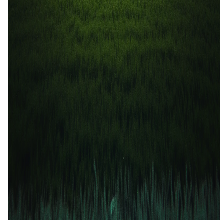
0
1
9 feb
2025
Braga
Gil Vicente
2
0
1 sep
2024
Gil Vicente
Braga
0
0
16 mrt
2024
Braga
Gil Vicente
2
1
Braga (2)
40%
Gelijk (1)
20%