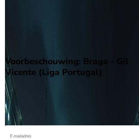
Gil Vicente
Alle wedstrijden
Braga - Gil Vicente
Opstellingen
Voorspelling
Voorbeschouwing
Voorbeschouwing: Braga - Gil
Vicente (Liga Portugal)
Op augustus 16 2026 gaat Braga de strijd aan met Gil Vicente.
De wedstrijd wordt afgetrapt om 19:30 en wordt gespeeld in 
Liga Portugal.
Ontvang een notificatie als deze voorbeschouwing beschikbaar is