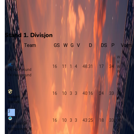
7
gewonnen
6
verloren
vorm
Stand 1. Divisjon
Team
GS
W
G
V
D
DS
P
Vorm
1
16
11
1
4
48:31
17
34
FK Haugesund
FK Haugesund
2
16
10
3
3
40:16
24
33
Stabaek
Stabaek
3
16
10
3
3
43:25
18
33
Kongsvinger
Kongsvinger