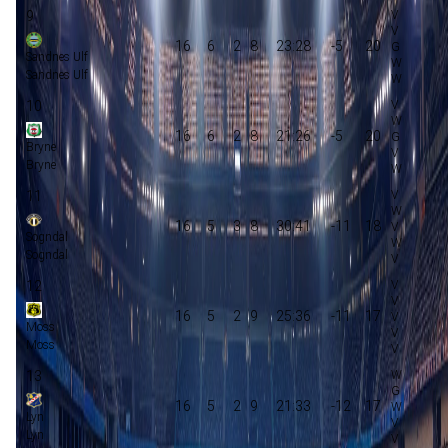
9
16
6
2
8
23:28
-5
20
Sandnes Ulf
Sandnes Ulf
10
16
6
2
8
21:26
-5
20
Bryne
Bryne
11
16
5
3
8
30:41
-11
18
Sogndal
Sogndal
12
16
5
2
9
25:36
-11
17
Moss
Moss
13
16
5
2
9
21:33
-12
17
Lyn
Lyn