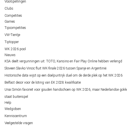
Voorspellingen
Clubs
Competities
Games
Tipcompetities
VW-Tientje
Tiptopper
WK 2026 pool
Nieuws
KSA deelt vergunningen uit: TOTO, Kansino en Fair Play Online hebben verlengd
Sloveen Slavko Vincic fluit WK-finale 2026 tussen Spanje en Argentinië
Historische data wijst op een doelpuntrijk duel om de derde plek op het WK 2026
Belfast decor voor de loting van EK 2028 kwalificatie
Unai Simón favoriet voor gouden handschoen op WK 2026, maar Nederlandse gokk
staat buitenspel
Help
Wedgidsen
Kenniscentrum
Veelgestelde vragen