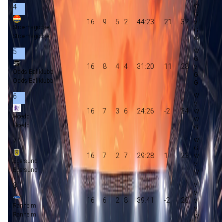
4
16
9
5
2
44:23
21
32
Stroemsgodset
Stroemsgodset
5
16
8
4
4
31:20
11
28
Odds Ballklubb
Odds Ballklubb
6
16
7
3
6
24:26
-2
24
Hoedd
Hoedd
7
16
7
2
7
29:28
1
23
Egersund
Egersund
8
16
6
2
8
39:41
-2
20
Ranheim
Ranheim