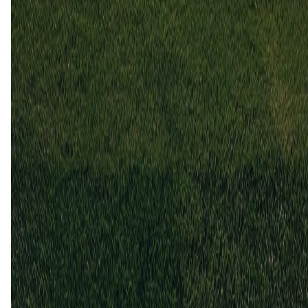
2
1
24 jun
2023
Hoedd
Bryne
0
1
15 sep
2019
Hoedd
Bryne
2
1
30 jun
2019
Bryne
Hoedd
1
1
Hoedd (1)
20%
Gelijk (1)
20%
Bryne (3)
60%