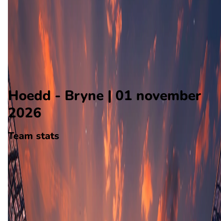
Bryne
Alle wedstrijden
Hoedd - Bryne
Opstellingen
Voorspelling
Voorbeschouwing
Hoedd - Bryne | 01 november
2026
Team stats
Hoedd
Hoedd
-
Bryne
Bryne
24
aantal goals