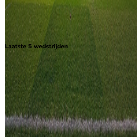
Op 1 november 2026 gaat Hoedd de strijd aan met Bryne. De
wedstrijd wordt afgetrapt om 16:00 en wordt gespeeld in de
Norway 2.
Stadion: Hoeddvoll Stadion
Scheidsrechter: Onbekend
Laatste 5 wedstrijden
H2H
Hoedd
Bryne
31 mei
2026
Bryne
Hoedd
1
0
13 aug
2023
Bryne
Hoedd