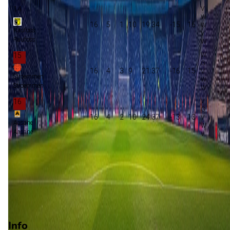
14
16
5
1
10
19:34
-15
16
Raufoss
Raufoss
15
16
4
3
9
21:37
-16
15
Stroemmen
Stroemmen
16
16
4
2
10
24:37
-13
13
Aasane
Aasane
Promotie
Play-offs promotie
Degradatie
Play-offs degradatie
Info