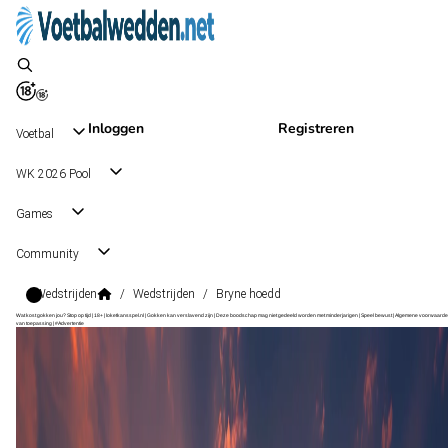
Inloggen
Registreren
Voetbal
WK 2026 Pool
Games
Community
Wedstrijden
/
Wedstrijden
/
Bryne hoedd
Wat kost gokken jou? Stop op tijd | 18+ | loketkansspel.nl | Gokken kan verslavend zijn | Deze boodschap mag niet gedeeld worden met minderjarigen | Speel bewust | Algemene voorwaarde
van toepassing | #Advertentie
1. Divisjon
, Noorwegen
Hoedd
1. Divisjon
, Noorwegen
1 nov 16:00