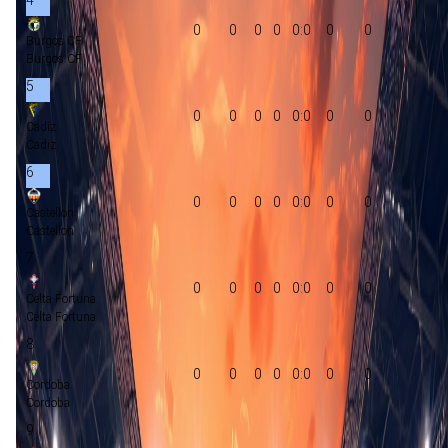
0
0
0
0
0:0
0
0
Burgos CF
Burgos CF
5
0
0
0
0
0:0
0
0
Cadiz
Cadiz
6
0
0
0
0
0:0
0
0
Castellon
Castellon
7
0
0
0
0
0:0
0
0
Celta Fortuna
Celta Fortuna
8
0
0
0
0
0:0
0
0
Cordoba
Cordoba
9