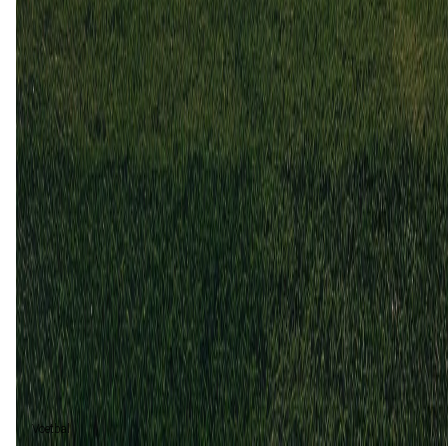
Real Oviedo
Burgos CF
5
0
26 aug
2023
Burgos CF
Real Oviedo
1
0
12 feb
2023
Real Oviedo
Burgos CF
0
1
Real Oviedo (3)
60%
Burgos CF (2)
40%
Voetbal