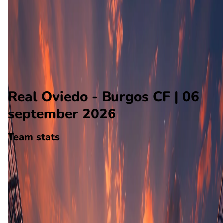
Burgos CF
Alle wedstrijden
Real Oviedo - Burgos CF
Opstellingen
Voorspelling
Voorbeschouwing
Real Oviedo - Burgos CF | 06
september 2026
Team stats
Real Oviedo
Real Oviedo
-
Burgos CF
Burgos CF
0
aantal goals