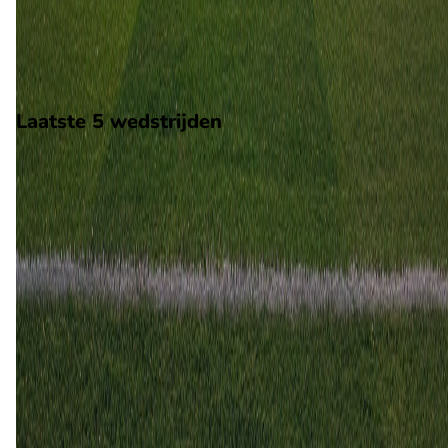
Burgos CF. De wedstrijd wordt afgetrapt om 14:15 en wordt
gespeeld in de LaLiga2.
Stadion: Nuevo Carlos Tartiere
Scheidsrechter: Onbekend
Laatste 5 wedstrijden
H2H
Real Oviedo
Burgos CF
22 feb
2025
Burgos CF
Real Oviedo
1
2
3 nov
2024
Real Oviedo
Burgos CF
3
1
17 feb
2024