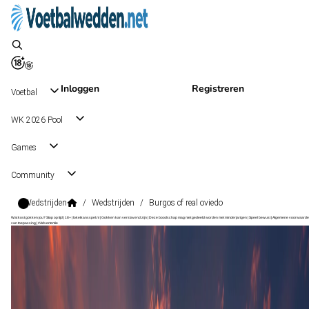
Inloggen
Registreren
Voetbal
WK 2026 Pool
Games
Community
Wedstrijden
/
Wedstrijden
/
Burgos cf real oviedo
Wat kost gokken jou? Stop op tijd | 18+ | loketkansspel.nl | Gokken kan verslavend zijn | Deze boodschap mag niet gedeeld worden met minderjarigen | Speel bewust | Algemene voorwaarde
van toepassing | #Advertentie
LaLiga2
, Spanje
Real Oviedo
LaLiga2
, Spanje
6 sep 14:15