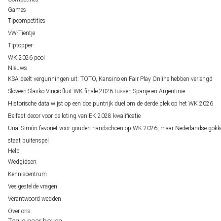
Games
Tipcompetities
VW-Tientje
Tiptopper
WK 2026 pool
Nieuws
KSA deelt vergunningen uit: TOTO, Kansino en Fair Play Online hebben verlengd
Sloveen Slavko Vincic fluit WK-finale 2026 tussen Spanje en Argentinië
Historische data wijst op een doelpuntrijk duel om de derde plek op het WK 2026
Belfast decor voor de loting van EK 2028 kwalificatie
Unai Simón favoriet voor gouden handschoen op WK 2026, maar Nederlandse gokk
staat buitenspel
Help
Wedgidsen
Kenniscentrum
Veelgestelde vragen
Verantwoord wedden
Over ons