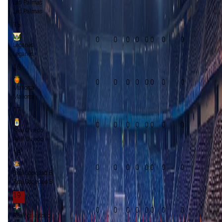
Las Palmas
Las Palmas
15
0
0
0
0
0:0
0
0
Leganés
Leganés
16
0
0
0
0
0:0
0
0
Mallorca
Mallorca
17
0
0
0
0
0:0
0
0
Real Oviedo
Real Oviedo
18
0
0
0
0
0:0
0
0
Real Sociedad B
Real Sociedad B
19
0
0
0
0
0:0
0
0
Real Valladolid