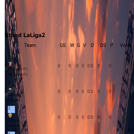
0
gewonnen
0
verloren
vorm
Stand LaLiga2
Team
GS
W
G
V
D
DS
P
Vorm
1
0
0
0
0
0:0
0
0
AD Ceuta FC
AD Ceuta FC
2
0
0
0
0
0:0
0
0
Albacete
Albacete
3
0
0
0
0
0:0
0
0
Almeria
Almeria
4