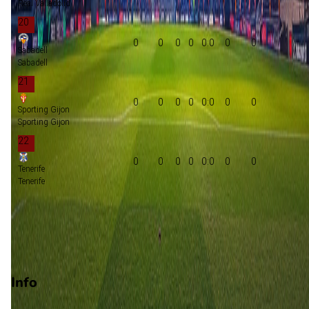
Real Valladolid
20
0
0
0
0
0:0
0
0
Sabadell
Sabadell
21
0
0
0
0
0:0
0
0
Sporting Gijon
Sporting Gijon
22
0
0
0
0
0:0
0
0
Tenerife
Tenerife
Promotie
Play-offs promotie
Degradatie
Info
Op 6 september 2026 gaat Real Oviedo de strijd aan met