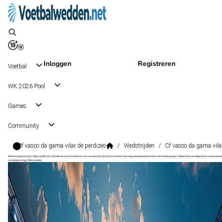
Inloggen
Registreren
Voetbal
WK 2026 Pool
Games
Community
Cf vasco da gama vilar de perdizes
/
Wedstrijden
/
Cf vasco da gama vila
Wat kost gokken jou? Stop op tijd | 18+ | loketkansspel.nl | Gokken kan verslavend zijn | Deze boodschap mag niet gedeeld worden met minderjarigen | Speel bewust | Algemene voorwaarde
van toepassing | #Advertentie
Taca de Portugal
, Portugal
Vilar de Perdizes
Taca de Portugal
, Portugal
5 - 1