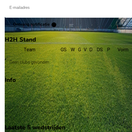
Ontvang notificatie
H2H Stand
Team
GS
W
G
V
D
DS
P
Vorm
Geen clubs gevonden
Info
Op 24 september 2023 gaat Vilar de Perdizes de strijd aan me
CF Vasco da Gama. De wedstrijd wordt afgetrapt om 10:00 e
wordt gespeeld in de Taça de Portugal.
Stadion: Onbekend
Scheidsrechter: Onbekend
Laatste 5 wedstrijden