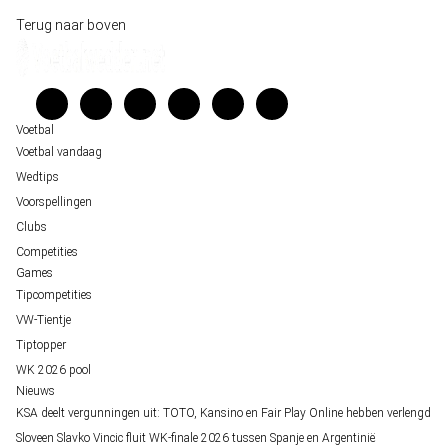
Historische data wijst op een doelpuntrijk duel om de derde plek op het WK 20
Wedgidsen
Terug naar boven
Belfast decor voor de loting van EK 2028 kwalificatie
Kenniscentrum
Unai Simón favoriet voor gouden handschoen op WK 2026, maar Nederlandse 
Veelgestelde vragen
staat buitenspel
Verantwoord wedden
Over ons
Voetbal
Voetbal vandaag
Wedtips
Voorspellingen
Clubs
Competities
Games
Tipcompetities
VW-Tientje
Tiptopper
WK 2026 pool
Nieuws
KSA deelt vergunningen uit: TOTO, Kansino en Fair Play Online hebben verlengd
Sloveen Slavko Vincic fluit WK-finale 2026 tussen Spanje en Argentinië