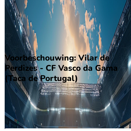
CF Vasco da Gama
Alle wedstrijden
Vilar de Perdizes - CF Vasco da Gama
Opstellingen
Voorspelling
Voorbeschouwing
Voorbeschouwing: Vilar de
Perdizes - CF Vasco da Gama
(Taca de Portugal)
Op september 24 2023 gaat Vilar de Perdizes de strijd aan me
CF Vasco da Gama. De wedstrijd wordt afgetrapt om 10:00 e
wordt gespeeld in de Taça de Portugal.
Ontvang een notificatie als deze voorbeschouwing beschikbaar is