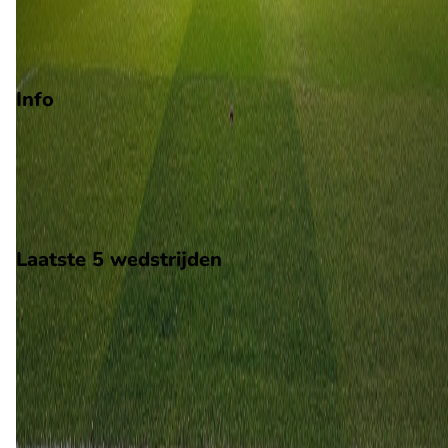
Degradatie
Play-offs degradatie
Info
Op 25 oktober 2026 gaat Chaves de strijd aan met Vizela. De
wedstrijd wordt afgetrapt om 17:00 en wordt gespeeld in de
Segunda Liga.
Stadion: Onbekend
Scheidsrechter: Onbekend
Laatste 5 wedstrijden
H2H
Chaves
Vizela
28 feb
2026
Vizela
Chaves
3
2