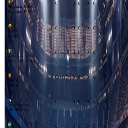
0
0
0
0
0:0
0
0
Felgueiras 1932
Felgueiras 1932
10
0
0
0
0
0:0
0
0
Leixoes
Leixoes
11
0
0
0
0
0:0
0
0
Lusitania Lourosa
Lusitania Lourosa
12
0
0
0
0
0:0
0
0
Penafiel
Penafiel
13
0
0
0
0
0:0
0
0
Portimonense
Portimonense
14
0
0
0
0
0:0
0
0