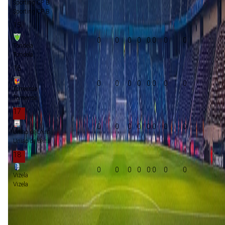
Sporting CP B
Sporting CP B
15
0
0
0
0
0:0
0
0
Tondela
Tondela
16
0
0
0
0
0:0
0
0
Torreense
Torreense
17
0
0
0
0
0:0
0
0
Uniao de Leiria
Uniao de Leiria
18
0
0
0
0
0:0
0
0
Vizela
Vizela
Promotie
Play-offs promotie