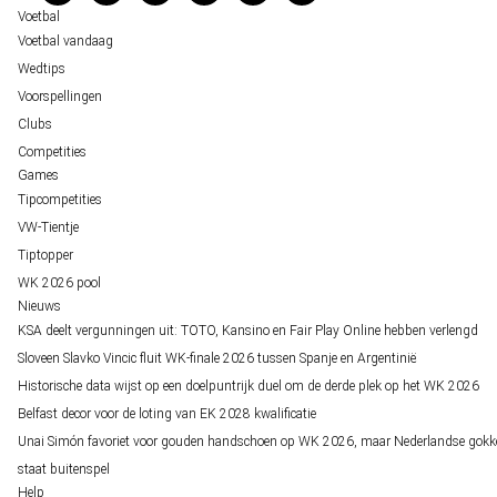
Over ons
Voetbal
Voetbal vandaag
Wedtips
Voorspellingen
Clubs
Competities
Games
Tipcompetities
VW-Tientje
Tiptopper
WK 2026 pool
Nieuws
KSA deelt vergunningen uit: TOTO, Kansino en Fair Play Online hebben verlengd
Sloveen Slavko Vincic fluit WK-finale 2026 tussen Spanje en Argentinië
Historische data wijst op een doelpuntrijk duel om de derde plek op het WK 2026
Belfast decor voor de loting van EK 2028 kwalificatie
Unai Simón favoriet voor gouden handschoen op WK 2026, maar Nederlandse gokk
staat buitenspel
Help