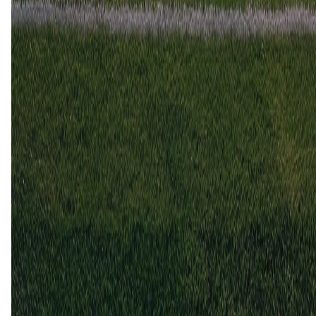
4 okt
2025
Chaves
Vizela
1
0
5 apr
2025
Chaves
Vizela
1
2
8 nov
2024
Vizela
Chaves
0
1
15 apr
2024
Vizela