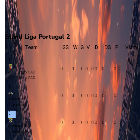
0
gewonnen
0
verloren
vorm
Stand Liga Portugal 2
Team
GS
W
G
V
D
DS
P
Vorm
1
0
0
0
0
0:0
0
0
AVS Futebol SAD
AVS Futebol SAD
2
0
0
0
0
0:0
0
0
Academica
Academica
3
0
0
0
0
0:0
0
0
Amarante FC
Amarante FC
4