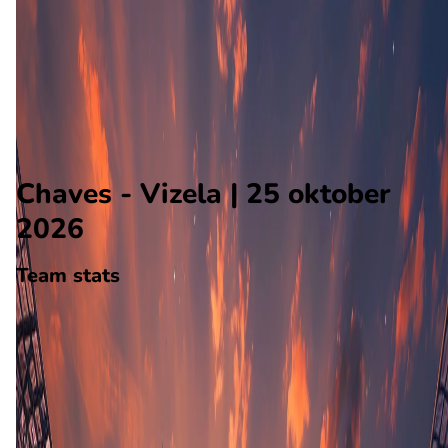
Vizela
Alle wedstrijden
Chaves - Vizela
Opstellingen
Voorspelling
Voorbeschouwing
Chaves - Vizela | 25 oktober
2026
Team stats
Chaves
Chaves
-
Vizela
Vizela
0
aantal goals