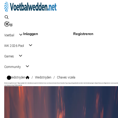
Inloggen
Registreren
Voetbal
WK 2026 Pool
Games
Community
Wedstrijden
/
Wedstrijden
/
Chaves vizela
Wat kost gokken jou? Stop op tijd | 18+ | loketkansspel.nl | Gokken kan verslavend zijn | Deze boodschap mag niet gedeeld worden met minderjarigen | Speel bewust | Algemene voorwaarde
van toepassing | #Advertentie
Liga Portugal 2
, Portugal
Chaves
Liga Portugal 2
, Portugal
25 okt 17:00