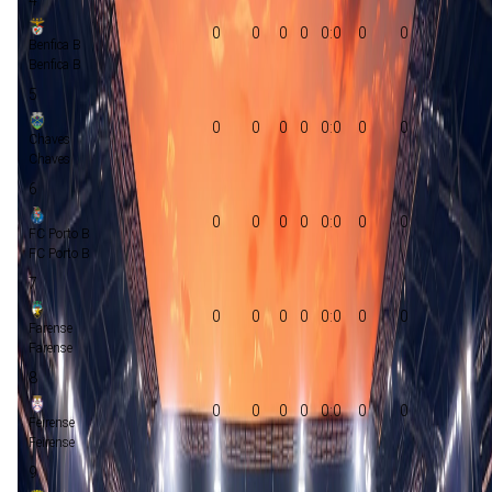
0
0
0
0
0:0
0
0
Benfica B
Benfica B
5
0
0
0
0
0:0
0
0
Chaves
Chaves
6
0
0
0
0
0:0
0
0
FC Porto B
FC Porto B
7
0
0
0
0
0:0
0
0
Farense
Farense
8
0
0
0
0
0:0
0
0
Feirense
Feirense
9