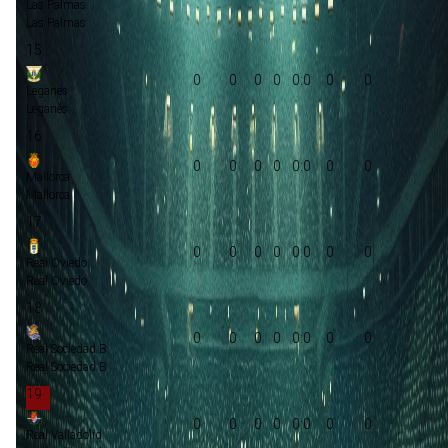
Las Palmas
Las Palmas
15
0
0
0
0
0:0
0
0
Leganés
Leganés
16
0
0
0
0
0:0
0
0
Mallorca
Mallorca
17
0
0
0
0
0:0
0
0
Real Oviedo
Real Oviedo
18
0
0
0
0
0:0
0
0
Real Sociedad B
Real Sociedad B
19
0
0
0
0
0:0
0
0
Real Valladolid