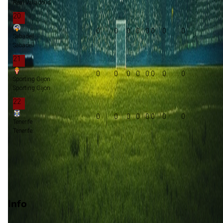
Real Valladolid
20
0
0
0
0
0:0
0
0
Sabadell
Sabadell
21
0
0
0
0
0:0
0
0
Sporting Gijon
Sporting Gijon
22
0
0
0
0
0:0
0
0
Tenerife
Tenerife
Promotie
Play-offs promotie
Degradatie
Info
Op 7 september 2026 gaat Sabadell de strijd aan met Cordob