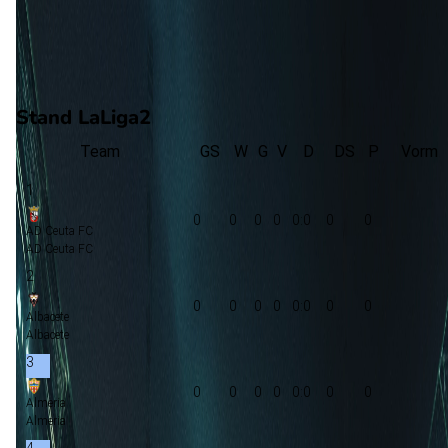
0
gewonnen
0
verloren
vorm
Stand LaLiga2
Team
GS
W
G
V
D
DS
P
Vorm
1
0
0
0
0
0:0
0
0
AD Ceuta FC
AD Ceuta FC
2
0
0
0
0
0:0
0
0
Albacete
Albacete
3
0
0
0
0
0:0
0
0
Almeria
Almeria
4