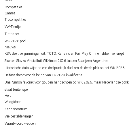
Clubs
Competities
Games
Tipcompetities
VW-Tientje
Tiptopper
WK 2026 pool
Nieuws
KSA deelt vergunningen uit: TOTO, Kansino en Fair Play Online hebben verlengd
Sloveen Slavko Vincic fluit WK-finale 2026 tussen Spanje en Argentinië
Historische data wijst op een doelpuntrijk duel om de derde plek op het WK 2026
Belfast decor voor de loting van EK 2028 kwalificatie
Unai Simón favoriet voor gouden handschoen op WK 2026, maar Nederlandse gokk
staat buitenspel
Help
Wedgidsen
Kenniscentrum
Veelgestelde vragen
Verantwoord wedden