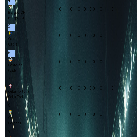
0
0
0
0
0:0
0
0
Burgos CF
Burgos CF
5
0
0
0
0
0:0
0
0
Cadiz
Cadiz
6
0
0
0
0
0:0
0
0
Castellon
Castellon
7
0
0
0
0
0:0
0
0
Celta Fortuna
Celta Fortuna
8
0
0
0
0
0:0
0
0
Cordoba
Cordoba
9