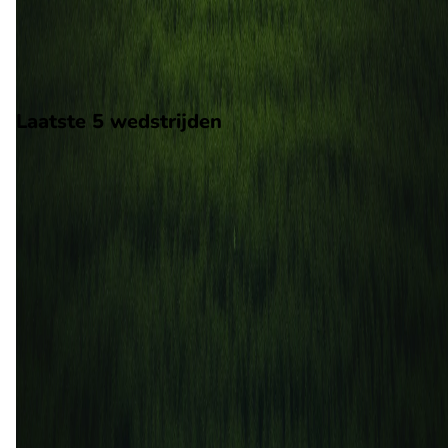
De wedstrijd wordt afgetrapt om 18:30 en wordt gespeeld in 
LaLiga2.
Stadion: Estadi Nova Creu Alta
Scheidsrechter: Onbekend
Laatste 5 wedstrijden
H2H
Sabadell
Cordoba
22 mrt
2014
Sabadell
Cordoba
3
2
19 okt
2013
Cordoba
Sabadell
1
0
30 mrt
2013