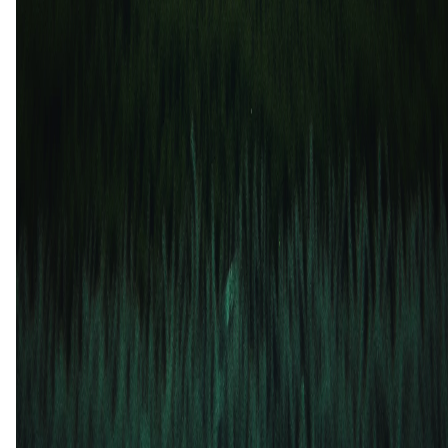
Cordoba
Sabadell
3
0
27 okt
2012
Sabadell
Cordoba
1
1
17 okt
2012
Sabadell
Cordoba
0
1
Sabadell (1)
20%
Gelijk (1)
20%
Cordoba (3)
60%