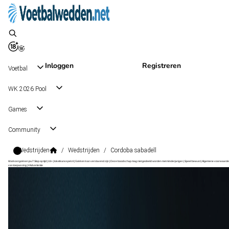
Inloggen
Registreren
Voetbal
WK 2026 Pool
Games
Community
Wedstrijden
/
Wedstrijden
/
Cordoba sabadell
Wat kost gokken jou? Stop op tijd | 18+ | loketkansspel.nl | Gokken kan verslavend zijn | Deze boodschap mag niet gedeeld worden met minderjarigen | Speel bewust | Algemene voorwaarde
van toepassing | #Advertentie
LaLiga2
, Spanje
Sabadell
LaLiga2
, Spanje
7 sep 18:30