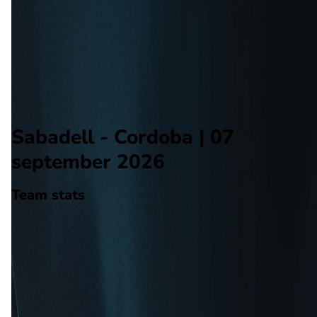
Cordoba
Alle wedstrijden
Sabadell - Cordoba
Opstellingen
Voorspelling
Voorbeschouwing
Sabadell - Cordoba | 07
september 2026
Team stats
Sabadell
Sabadell
-
Cordoba
Cordoba
0
aantal goals