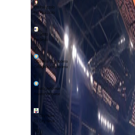
Pro Palazzolo
Pro Palazzolo
6
Pro Sesto
Pro Sesto
7
Cittadella Vis Modena
Cittadella Vis Modena
8
Rovato Vertovese
Rovato Vertovese
9
SG City Nova
SG City Nova
10