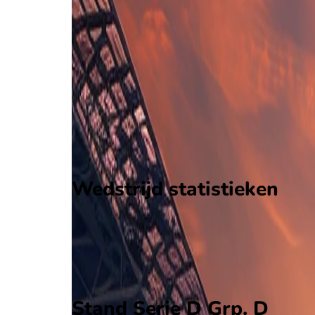
Crema
-
Correggese
Correggese
34
aantal goals
9
gewonnen
14
verloren
vorm
Wedstrijd statistieken
Verloop
Statistieken
Eindscore (0 - 0)
Eerste helft
Tweede helft
Stand Serie D Grp. D