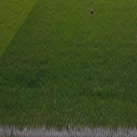
rreggese. De wedstrijd wordt afgetrapt om 13:00 en wordt gespee