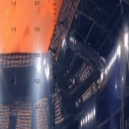
13
57
13
55
5
55
6
52
-3
47