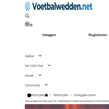
Inloggen
Registreren
Voetbal
WK 2026 Pool
Games
Community
Wedstrijden
/
Wedstrijden
/
Correggese crema
Wat kost gokken jou? Stop op tijd | 18+ | loketkansspel.nl | Gokken kan verslavend zijn | Deze boods
Serie D Grp. D
, Italië