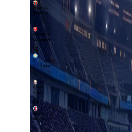
Progresso
Progresso
11
Correggese
Correggese
12
Sant'Angelo
Sant'Angelo
13
Crema
Crema
14
Imolese Calcio
Imolese Calcio
15