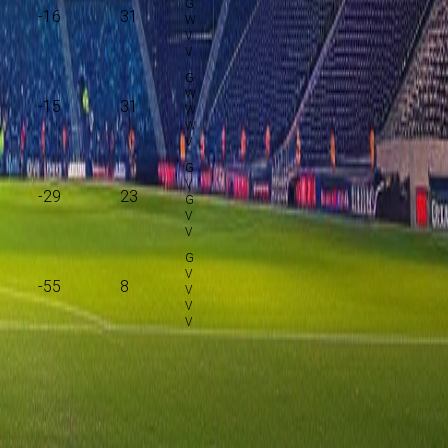
-16
31
-15
31
-29
23
-55
8