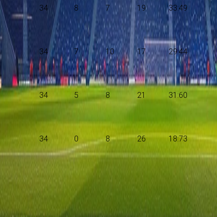
34
8
7
19
33:49
34
7
10
17
29:44
34
5
8
21
31:60
34
0
8
26
18:73