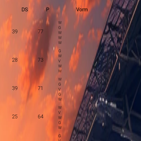
DS
P
Vorm
39
77
28
73
39
71
25
64