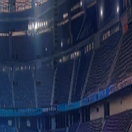
-4
39
-1
39
-13
39
-13
38
-19
34