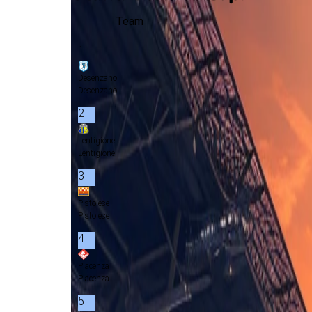
Team
1
Desenzano
Desenzano
2
Lentigione
Lentigione
3
Pistoiese
Pistoiese
4
Piacenza
Piacenza
5