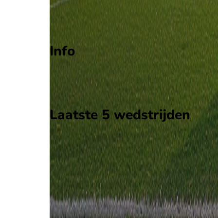
Degradatie
Play-offs degradatie
Info
Op 26 april 2026 gaat Crema de strijd aan met Co
Stadion: Onbekend
Scheidsrechter: Onbekend
Laatste 5 wedstrijden
H2H
Crema
Correggese
26 apr
2026
Crema
Correggese
0
0
14 dec
2025