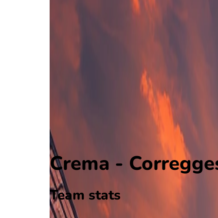
Crema
Serie D Grp. D
, Italië
0 - 0
Correggese
Alle wedstrijden
Crema - Correggese
Opstellingen
Voorspelling
Voorbeschouwing
Crema - Corregges
Team stats
Crema