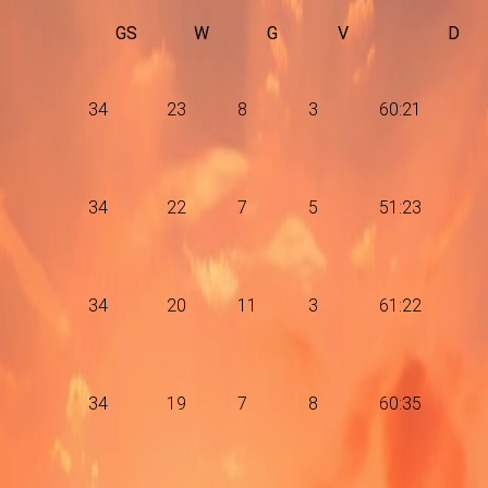
GS
W
G
V
D
34
23
8
3
60:21
34
22
7
5
51:23
34
20
11
3
61:22
34
19
7
8
60:35