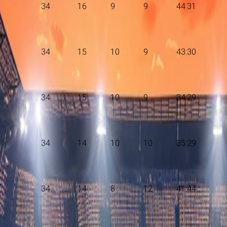
34
16
9
9
44:31
34
15
10
9
43:30
34
15
10
9
34:29
34
14
10
10
35:29
34
14
8
12
41:44