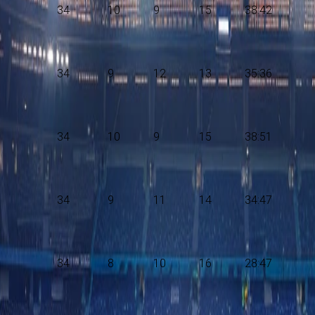
34
10
9
15
38:42
34
9
12
13
35:36
34
10
9
15
38:51
34
9
11
14
34:47
34
8
10
16
28:47