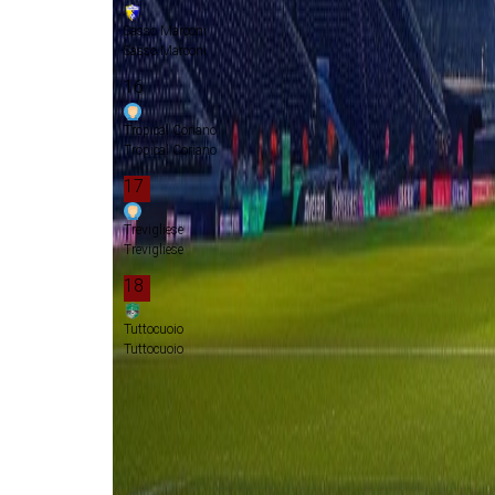
Sasso Marconi
Sasso Marconi
16
Tropical Coriano
Tropical Coriano
17
Trevigliese
Trevigliese
18
Tuttocuoio
Tuttocuoio
Play-offs championship
Promotie
Play-offs promotie