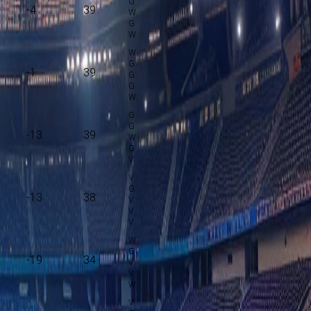
-4
39
-1
39
-13
39
-13
38
-19
34