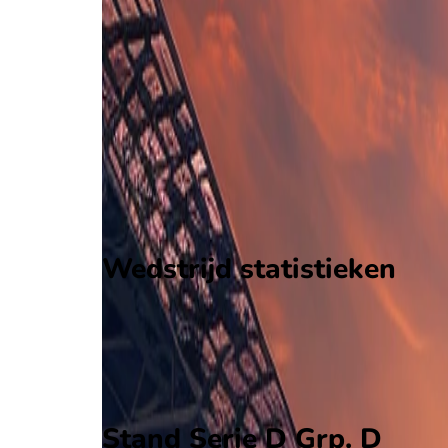
Crema
-
SG City Nova
SG City Nova
34
aantal goals
9
gewonnen
14
verloren
vorm
Wedstrijd statistieken
Verloop
Statistieken
Eindscore (0 - 2)
Eerste helft
Tweede helft
Stand Serie D Grp. D