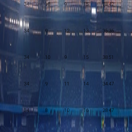
34
10
9
15
38:42
34
9
12
13
35:36
34
10
9
15
38:51
34
9
11
14
34:47
34
8
10
16
28:47