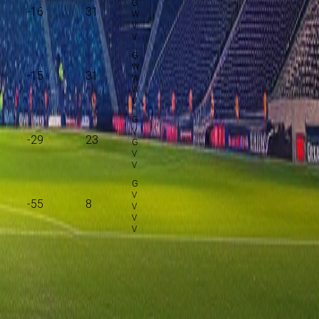
-16
31
-15
31
-29
23
-55
8