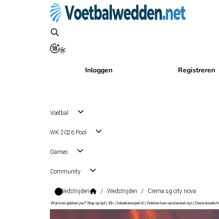
Inloggen
Registreren
Voetbal
WK 2026 Pool
Games
Community
Wedstrijden
/
Wedstrijden
/
Crema sg city nova
Wat kost gokken jou? Stop op tijd | 18+ | loketkansspel.nl | Gokken kan verslavend zijn | Deze boods
Serie D Grp. D
, Italië