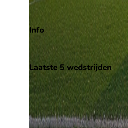
Degradatie
Play-offs degradatie
Info
Op 12 april 2026 gaat Crema de strijd aan met SG
Stadion: Onbekend
Scheidsrechter: Onbekend
Laatste 5 wedstrijden
H2H
Crema
SG City Nova
12 apr
2026
Crema
SG City Nova
0
2
30 nov
2025