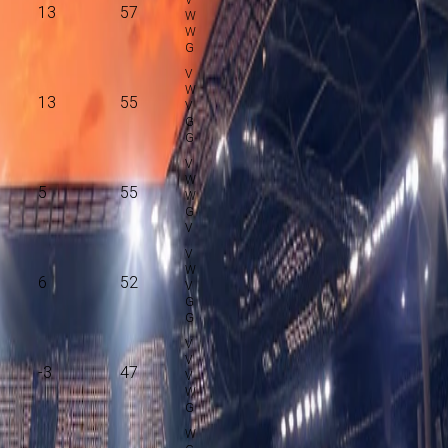
13
57
13
55
5
55
6
52
-3
47