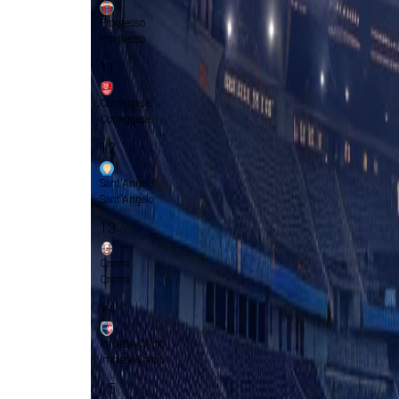
Progresso
Progresso
11
Correggese
Correggese
12
Sant'Angelo
Sant'Angelo
13
Crema
Crema
14
Imolese Calcio
Imolese Calcio
15