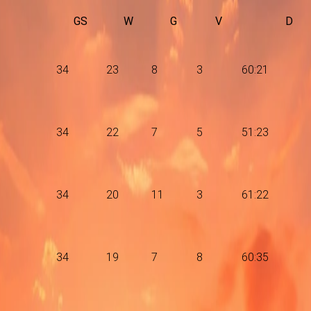
GS
W
G
V
D
34
23
8
3
60:21
34
22
7
5
51:23
34
20
11
3
61:22
34
19
7
8
60:35