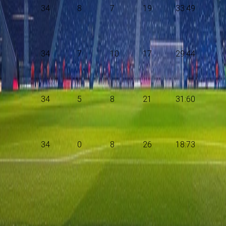
34
8
7
19
33:49
34
7
10
17
29:44
34
5
8
21
31:60
34
0
8
26
18:73