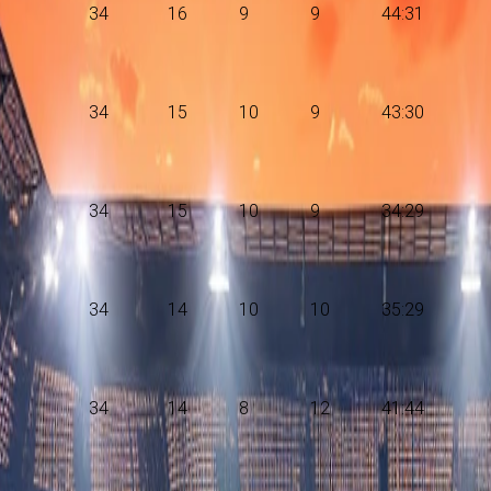
34
16
9
9
44:31
34
15
10
9
43:30
34
15
10
9
34:29
34
14
10
10
35:29
34
14
8
12
41:44