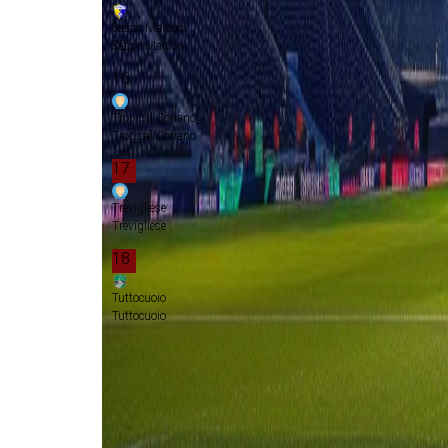
Sasso Marconi
Sasso Marconi
16
Tropical Coriano
Tropical Coriano
17
Trevigliese
Trevigliese
18
Tuttocuoio
Tuttocuoio
Play-offs championship
Promotie
Play-offs promotie