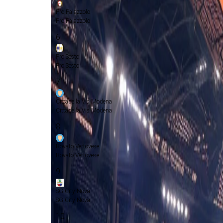
Pro Palazzolo
Pro Palazzolo
6
Pro Sesto
Pro Sesto
7
Cittadella Vis Modena
Cittadella Vis Modena
8
Rovato Vertovese
Rovato Vertovese
9
SG City Nova
SG City Nova
10