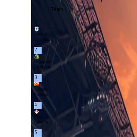
Team
1
Desenzano
Desenzano
2
Lentigione
Lentigione
3
Pistoiese
Pistoiese
4
Piacenza
Piacenza
5