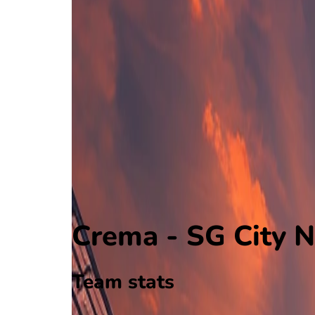
Crema
Serie D Grp. D
, Italië
0 - 2
SG City Nova
Alle wedstrijden
Crema - SG City Nova
Opstellingen
Voorspelling
Voorbeschouwing
Crema - SG City N
Team stats
Crema