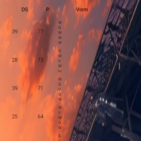
DS
P
Vorm
39
77
28
73
39
71
25
64