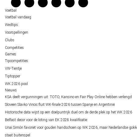
Verantwoord wedden
Over ons
Voetbal
Voetbal vandaag
Wedtips
Voorspellingen
Clubs
Competities
Games
Tipcompetities
VW-Tientje
Tiptopper
WK 2026 pool
Nieuws
KSA deelt vergunningen uit: TOTO, Kansino en Fair Play Online hebben verlengd
Sloveen Slavko Vincic fluit WK-finale 2026 tussen Spanje en Argentinië
Historische data wijst op een doelpuntrijk duel om de derde plek op het WK 2026
Belfast decor voor de loting van EK 2028 kwalificatie
Unai Simón favoriet voor gouden handschoen op WK 2026, maar Nederlandse gokk
staat buitenspel