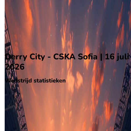
CSKA Sofia
Alle wedstrijden
Derry City - CSKA Sofia
Opstellingen
Voorspelling
Voorbeschouwing
Derry City - CSKA Sofia | 16 juli
2026
Wedstrijd statistieken
Verloop
Statistieken
Eindscore (1 - 2)
Eerste helft
Tweede helft
46'
A. Martino
46'