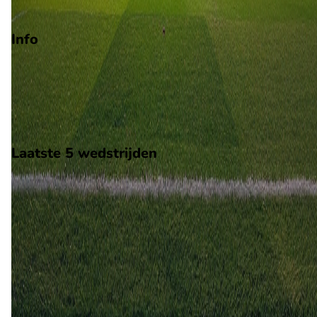
Info
Op 16 juli 2026 gaat Derry City de strijd aan met CSKA Sofia. 
wedstrijd wordt afgetrapt om 17:30 en wordt gespeeld in de
Europa League Qualification 1.
Stadion: Ryan McBride Brandywell Stadium
Scheidsrechter: Onbekend
Laatste 5 wedstrijden
H2H
Derry City
CSKA Sofia
16 jul
2026
Derry City
CSKA Sofia
1
2
9 jul
2026