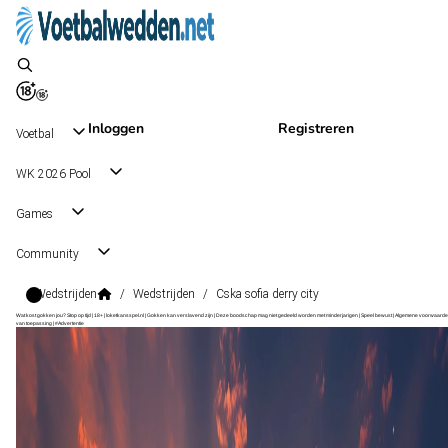
Inloggen
Registreren
Voetbal
WK 2026 Pool
Games
Community
Wedstrijden
/
Wedstrijden
/
Cska sofia derry city
Wat kost gokken jou? Stop op tijd | 18+ | loketkansspel.nl | Gokken kan verslavend zijn | Deze boodschap mag niet gedeeld worden met minderjarigen | Speel bewust | Algemene voorwaarde
van toepassing | #Advertentie
Europa League Qualification
, Internationaal
Derry City
Europa League Qualification
, Internationaal
1 - 2