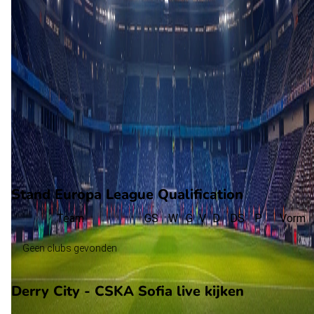
90'
+13'
S. Sensi
90'
+18'
B. Cotter
(Eigen doelpunt)
90'
+16'
M. Brahimi
(I. Pittas)
90'
+10'
J. Clarke
(E. Chapman)
90'
+10'
J. Gbamin
(I. Solet)
Stand Europa League Qualification
Team
GS
W
G
V
D
DS
P
Vorm
Geen clubs gevonden
Derry City - CSKA Sofia live kijken
Ziggo Sport