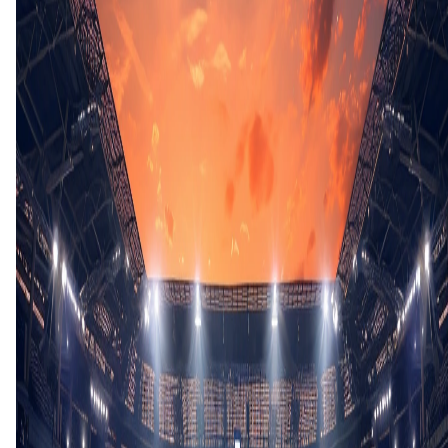
N. Twisk
(K. Santos)
47'
E. Chapman
(B. Fleming)
74'
I. Pittas
(D. Evtimov)
75'
J. Zwarts
(L. Godoy)
75'
J. Eto'o
(P. Panayotov)
77'
J. Stott
(C. Grogan)
77'
C. Dummigan
(J. Olayinka)
80'
T. Ivanov
82'
F. Rodriguez
84'
C. Grogan