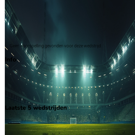
Cuba
Alle wedstrijden
Saint Vincent en de Grenadines - Cuba
Opstellingen
Voorspelling
Voorbeschouwing
Geen voorspelling gevonden voor deze wedstrijd.
Info
Op 9 oktober 2025 gaat Saint Vincent en de Grenadines de
strijd aan met Cuba. De wedstrijd wordt afgetrapt om 00:00 en
wordt gespeeld in de Vriendschappelijke wedstrijden.
Stadion: Onbekend
Scheidsrechter: Onbekend
Laatste 5 wedstrijden
H2H
Saint Vincent en de Grenadines
Cuba
9 okt
2025