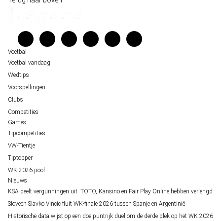
Terug naar boven
Belfast decor voor de loting van EK 2028 kwalificatie
Kenniscentrum
Unai Simón favoriet voor gouden handschoen op WK 2026, maar Nederlandse 
Veelgestelde vragen
staat buitenspel
Verantwoord wedden
Over ons
Voetbal
Voetbal vandaag
Wedtips
Voorspellingen
Clubs
Competities
Games
Tipcompetities
VW-Tientje
Tiptopper
WK 2026 pool
Nieuws
KSA deelt vergunningen uit: TOTO, Kansino en Fair Play Online hebben verlengd
Sloveen Slavko Vincic fluit WK-finale 2026 tussen Spanje en Argentinië
Historische data wijst op een doelpuntrijk duel om de derde plek op het WK 2026