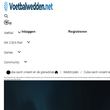
Inloggen
Registreren
Voetbal
WK 2026 Pool
Games
Community
Cuba saint vincent en de grenadines
/
Wedstrijden
/
Cuba saint vincent e
Wat kost gokken jou? Stop op tijd | 18+ | loketkansspel.nl | Gokken kan verslavend zijn | Deze boodschap mag niet gedeeld worden met minderjarigen | Speel bewust | Algemene voorwaarde
van toepassing | #Advertentie
Friendlies
, Internationaal
Saint Vincent en de Grenadines
Friendlies
, Internationaal
1 - 0