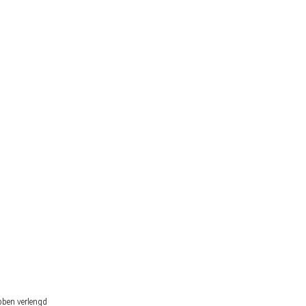
lek op het WK 2026
r Nederlandse gokker staat buitenspel
bben verlengd