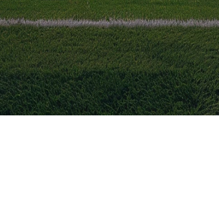
ne hebben verlengd
gentinië