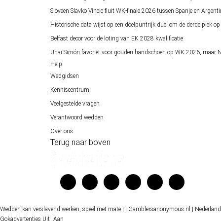
Sloveen Slavko Vincic fluit WK-finale 2026 tussen Spanje en Argenti
Historische data wijst op een doelpuntrijk duel om de derde plek 
Belfast decor voor de loting van EK 2028 kwalificatie
Unai Simón favoriet voor gouden handschoen op WK 2026, maar Ne
Help
Wedgidsen
Kenniscentrum
Veelgestelde vragen
Verantwoord wedden
Over ons
Terug naar boven
Wedden kan verslavend werken, speel met mate |
| Gamblersanonymous.nl
| Nederland
Gokadvertenties
Uit
Aan