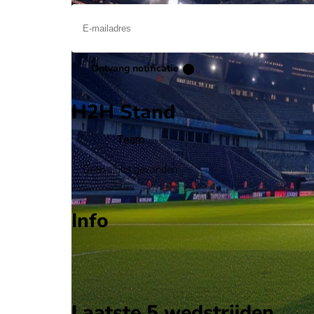
Ontvang notificatie
H2H Stand
Team
Geen clubs gevonden
Info
Op 7 juni 2026 gaat Liechtenstein de strijd aan m
Stadion: Onbekend
Scheidsrechter: Onbekend
Laatste 5 wedstrijden