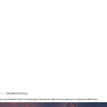
n
/
Voorbeschouwing
chap mag niet gedeeld worden met minderjarigen | Speel bewust | Algemene voorwaarden zijn van toepassing | #Advertentie