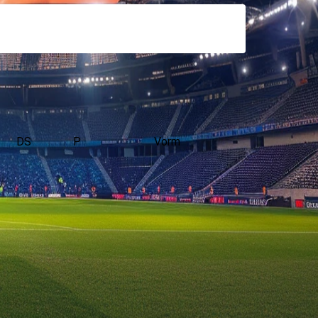
DS
P
Vorm
ld in de Vriendschappelijke wedstrijden.