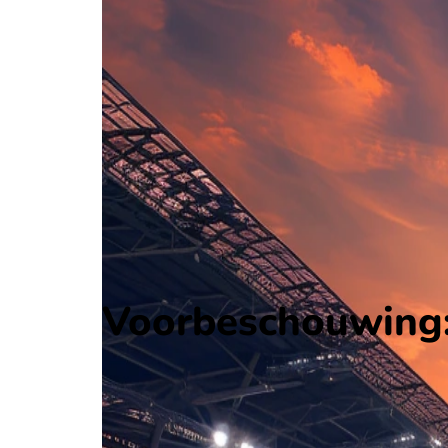
Liechtenstein
Friendlies
, Internationaal
0 - 2
Cyprus
Alle wedstrijden
Liechtenstein - Cyprus
Opstellingen
Voorspelling
Voorbeschouwing
Voorbeschouwing: 
Op juni 7 2026 gaat Liechtenstein de strijd aan m
Ontvang een notificatie als deze voorbeschouwing beschikbaar is