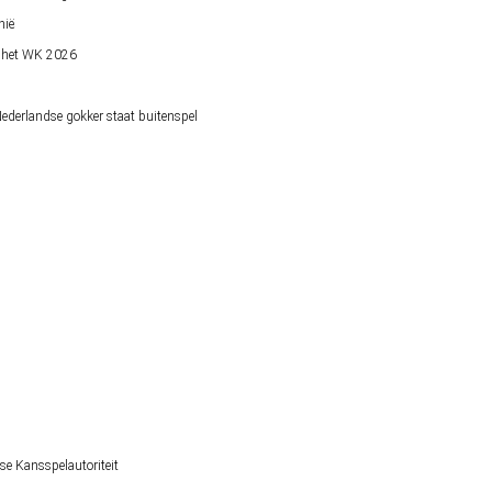
nië
op het WK 2026
derlandse gokker staat buitenspel
se Kansspelautoriteit