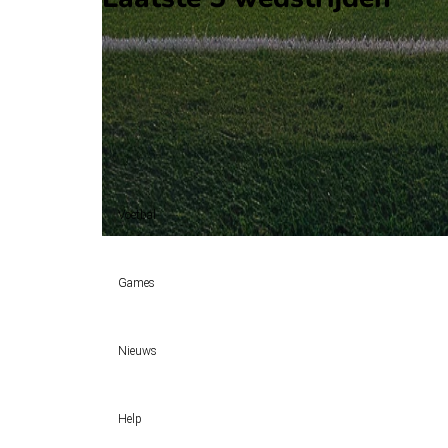
H2H
Liechtenstein
Cyprus
7 jun
2026
Liechtenstein
Cyprus
0
2
Cyprus (1)
100%
Voetbal
Voetbal vandaag
Games
Wedtips
Voorspellingen
Tipcompetities
Clubs
Nieuws
VW-Tientje
Competities
Tiptopper
KSA deelt vergunningen uit: TOTO, Kansino en Fair Play Onli
WK 2026 pool
Help
Sloveen Slavko Vincic fluit WK-finale 2026 tussen Spanje en Ar