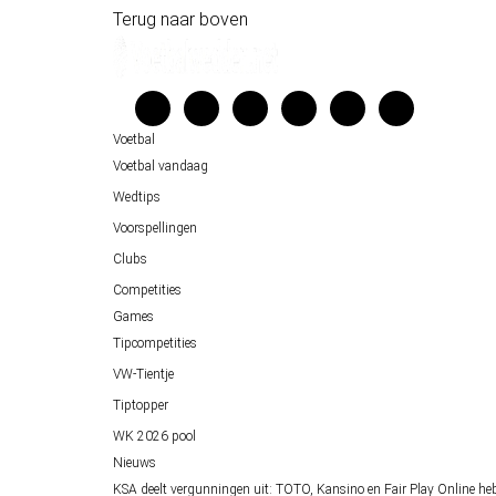
Historische data wijst op een doelpuntrijk duel om de derde p
Terug naar boven
Wedgidsen
Belfast decor voor de loting van EK 2028 kwalificatie
Kenniscentrum
Unai Simón favoriet voor gouden handschoen op WK 2026, maa
Veelgestelde vragen
Verantwoord wedden
Voetbal
Over ons
Voetbal vandaag
Wedtips
Voorspellingen
Clubs
Competities
Games
Tipcompetities
VW-Tientje
Tiptopper
WK 2026 pool
Nieuws
KSA deelt vergunningen uit: TOTO, Kansino en Fair Play Online he