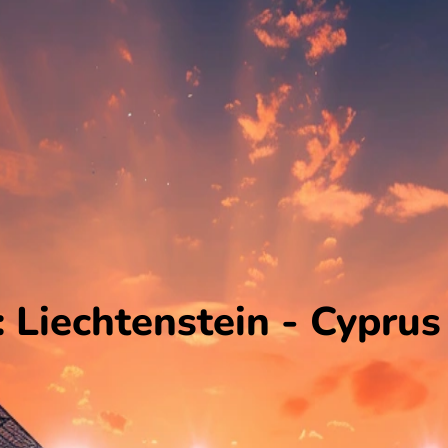
Liechtenstein - Cyprus 
et Cyprus. De wedstrijd wordt afgetrapt om 13:00 en wordt gespee