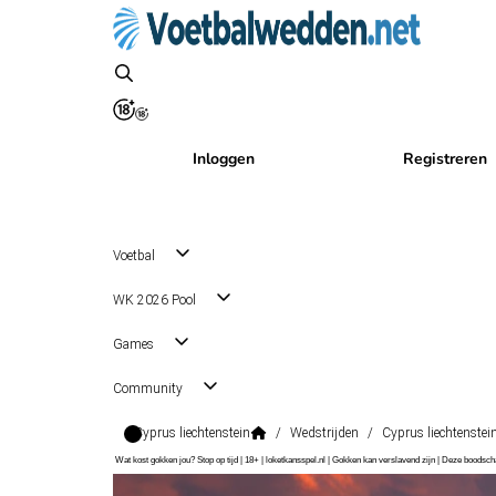
Inloggen
Registreren
Voetbal
WK 2026 Pool
Games
Community
Cyprus liechtenstein
/
Wedstrijden
/
Cyprus liechtenstei
Wat kost gokken jou? Stop op tijd | 18+ | loketkansspel.nl | Gokken kan verslavend zijn | Deze boods
Friendlies
, Internationaal