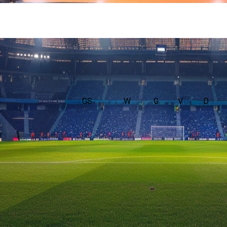
GS
W
G
V
D
et Cyprus. De wedstrijd wordt afgetrapt om 13:00 en wordt gespee