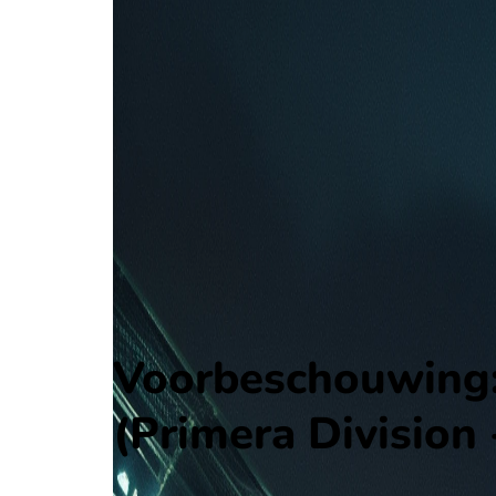
Universidad Central
Primera Division - Apertura First Stage
, Venezuela
1 - 1
Deportivo Tachira
Alle wedstrijden
Universidad Central - Deportivo Tachira
Opstellingen
Voorspelling
Voorbeschouwing
Voorbeschouwing: 
(Primera Division 