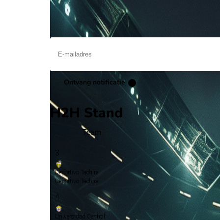
Op april 19 2026 gaat Universidad Central de stri
Ontvang een notificatie als deze voorbeschouwing beschikbaar is
Ontvang notificatie
H2H Stand
Team
3
Deportivo Tachira
Deportivo Tachira
4
Universidad Central