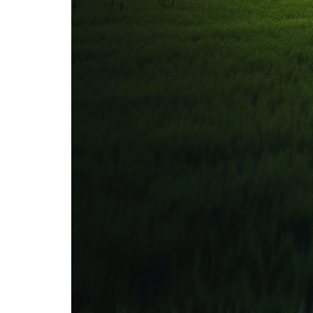
Universidad Central
Deportivo Tachira
1
2
14 jun
2025
Universidad Central
Deportivo Tachira
1
0
8 feb
2025
Deportivo Tachira
Universidad Central
1
0
6 okt
2024
Deportivo Tachira
Universidad Central
2
0