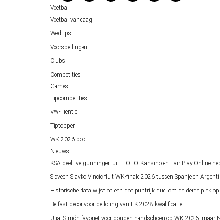
Voetbal
Over ons
Voetbal vandaag
Wedtips
Voorspellingen
Clubs
Competities
Games
Tipcompetities
VW-Tientje
Tiptopper
WK 2026 pool
Nieuws
KSA deelt vergunningen uit: TOTO, Kansino en Fair Play Online he
Sloveen Slavko Vincic fluit WK-finale 2026 tussen Spanje en Argenti
Historische data wijst op een doelpuntrijk duel om de derde plek 
Belfast decor voor de loting van EK 2028 kwalificatie
Unai Simón favoriet voor gouden handschoen op WK 2026, maar Ne