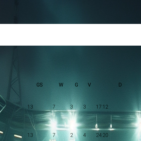
jd aan met Deportivo Tachira. De wedstrijd wordt afgetrapt om 23
GS
W
G
V
D
13
7
3
3
17:12
13
7
2
4
24:20