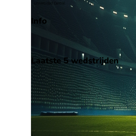
Universidad Central
Info
Op 19 april 2026 gaat Universidad Central de stri
Stadion: Onbekend
Scheidsrechter: Onbekend
Laatste 5 wedstrijden
H2H
Universidad Central
Deportivo Tachira
19 apr
2026
Universidad Central
Deportivo Tachira
1
1
19 jul
2025