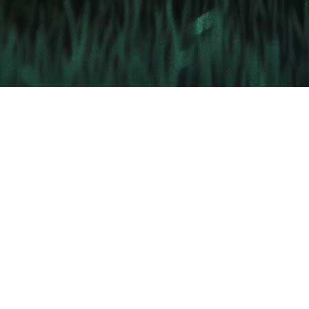
ne hebben verlengd
gentinië
lek op het WK 2026
r Nederlandse gokker staat buitenspel