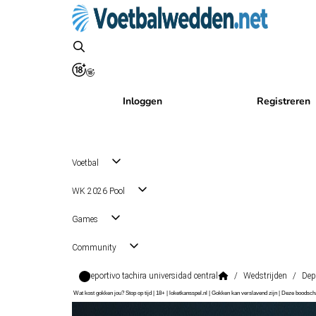
Inloggen
Registreren
Voetbal
WK 2026 Pool
Games
Community
Deportivo tachira universidad central
/
Wedstrijden
/
Dep
Wat kost gokken jou? Stop op tijd | 18+ | loketkansspel.nl | Gokken kan verslavend zijn | Deze boods
Primera Division - Apertura First Stage
, Venezuela