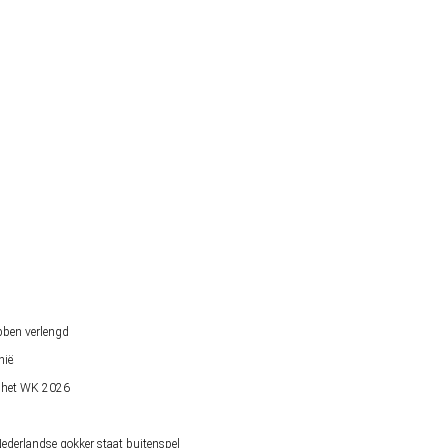
bben verlengd
nië
op het WK 2026
derlandse gokker staat buitenspel