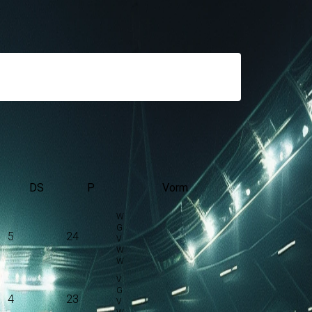
:00 en wordt gespeeld in de Primera Division.
DS
P
Vorm
5
24
4
23