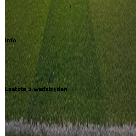
Promotie
Play-offs promotie
Degradatie
Info
Op 5 september 2026 gaat West Ham United de strijd aan me
Derby County. De wedstrijd wordt afgetrapt om 14:00 en word
gespeeld in de Championship.
Stadion: London Stadium
Scheidsrechter: Onbekend
Laatste 5 wedstrijden
H2H
West Ham United
Derby County
30 jan
2023
Derby County