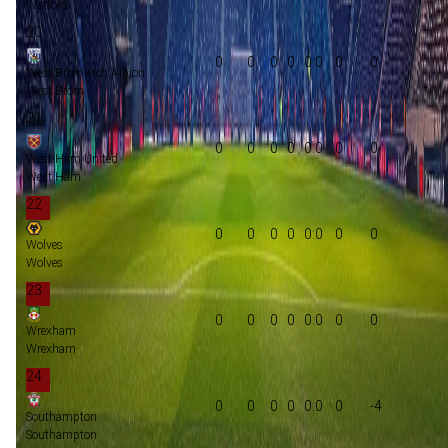
Watford
20
0
0
0
0
0:0
0
0
West Bromwich Albion
West Brom
21
0
0
0
0
0:0
0
0
West Ham United
West Ham
22
0
0
0
0
0:0
0
0
Wolves
Wolves
23
0
0
0
0
0:0
0
0
Wrexham
Wrexham
24
0
0
0
0
0:0
0
-4
Southampton
Southampton