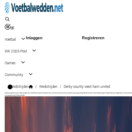
Inloggen
Registreren
Voetbal
WK 2026 Pool
Games
Community
Wedstrijden
/
Wedstrijden
/
Derby county west ham united
Wat kost gokken jou? Stop op tijd | 18+ | loketkansspel.nl | Gokken kan verslavend zijn | Deze boodschap mag niet gedeeld worden met minderjarigen | Speel bewust | Algemene voorwaarde
van toepassing | #Advertentie
Championship
, Engeland
West Ham United
Championship
, Engeland
5 sep 14:00