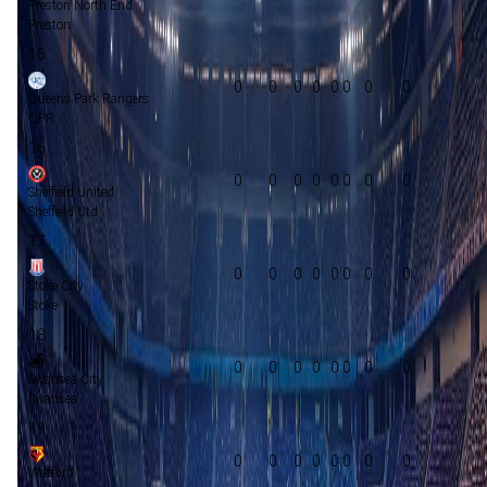
Preston North End
Preston
15
0
0
0
0
0:0
0
0
Queens Park Rangers
QPR
16
0
0
0
0
0:0
0
0
Sheffield United
Sheffield Utd
17
0
0
0
0
0:0
0
0
Stoke City
Stoke
18
0
0
0
0
0:0
0
0
Swansea City
Swansea
19
0
0
0
0
0:0
0
0
Watford