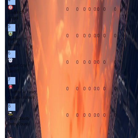
0
0
0
0
0:0
0
0
Bristol City
Bristol
5
0
0
0
0
0:0
0
0
Burnley
Burnley
6
0
0
0
0
0:0
0
0
Cardiff City
Cardiff
7
0
0
0
0
0:0
0
0
Charlton Athletic
Charlton Athletic
8
0
0
0
0
0:0
0
0
Derby County
Derby County
9