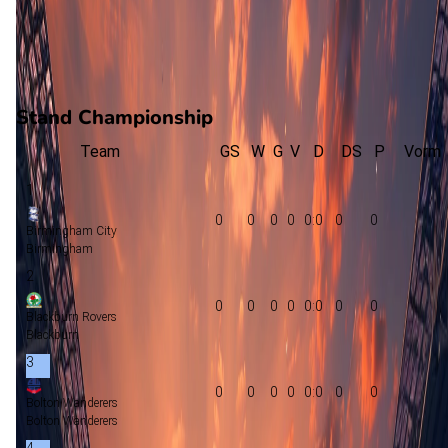
0
gewonnen
0
verloren
vorm
Stand Championship
Team
GS
W
G
V
D
DS
P
Vorm
1
0
0
0
0
0:0
0
0
Birmingham City
Birmingham
2
0
0
0
0
0:0
0
0
Blackburn Rovers
Blackburn
3
0
0
0
0
0:0
0
0
Bolton Wanderers
Bolton Wanderers
4