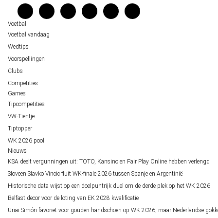
staat buitenspel
Verantwoord wedden
Over ons
Voetbal
Voetbal vandaag
Wedtips
Voorspellingen
Clubs
Competities
Games
Tipcompetities
VW-Tientje
Tiptopper
WK 2026 pool
Nieuws
KSA deelt vergunningen uit: TOTO, Kansino en Fair Play Online hebben verlengd
Sloveen Slavko Vincic fluit WK-finale 2026 tussen Spanje en Argentinië
Historische data wijst op een doelpuntrijk duel om de derde plek op het WK 2026
Belfast decor voor de loting van EK 2028 kwalificatie
Unai Simón favoriet voor gouden handschoen op WK 2026, maar Nederlandse gokk