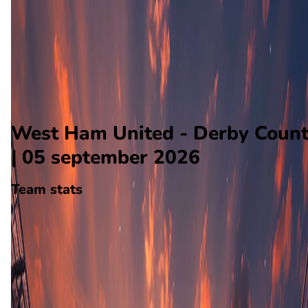
Derby County
Alle wedstrijden
West Ham United - Derby County
Opstellingen
Voorspelling
Voorbeschouwing
West Ham United - Derby Coun
| 05 september 2026
Team stats
West Ham United
West Ham
-
Derby County
Derby County
0
aantal goals