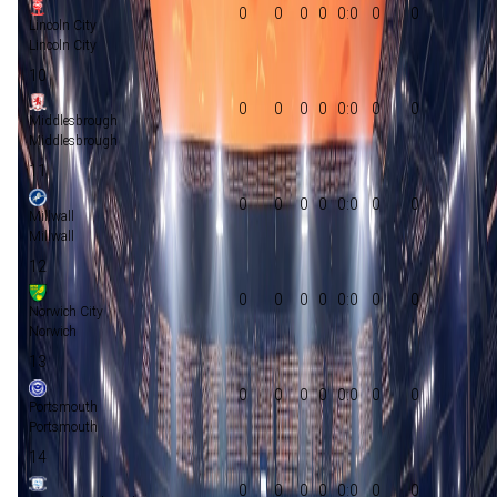
0
0
0
0
0:0
0
0
Lincoln City
Lincoln City
10
0
0
0
0
0:0
0
0
Middlesbrough
Middlesbrough
11
0
0
0
0
0:0
0
0
Millwall
Millwall
12
0
0
0
0
0:0
0
0
Norwich City
Norwich
13
0
0
0
0
0:0
0
0
Portsmouth
Portsmouth
14
0
0
0
0
0:0
0
0