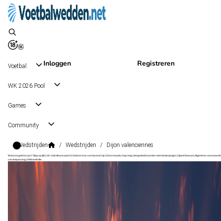
Inloggen
Registreren
Voetbal
WK 2026 Pool
Games
Community
Wedstrijden
/
Wedstrijden
/
Dijon valenciennes
Wat kost gokken jou? Stop op tijd | 18+ | loketkansspel.nl | Gokken kan verslavend zijn | Deze boodschap mag niet gedeeld worden met minderjarigen | Speel bewust | Algemene voorwaarde
van toepassing | #Advertentie
National
, Frankrijk
Valenciennes
National
, Frankrijk
0 - 1