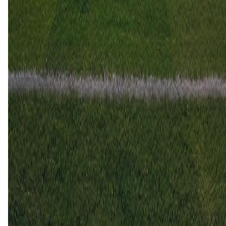
Dijon
24 apr
2026
Valenciennes
Dijon
0
1
5 dec
2025
Dijon
Valenciennes
4
1
21 mrt
2025
Dijon
Valenciennes
2
1
23 okt
2024
Valenciennes