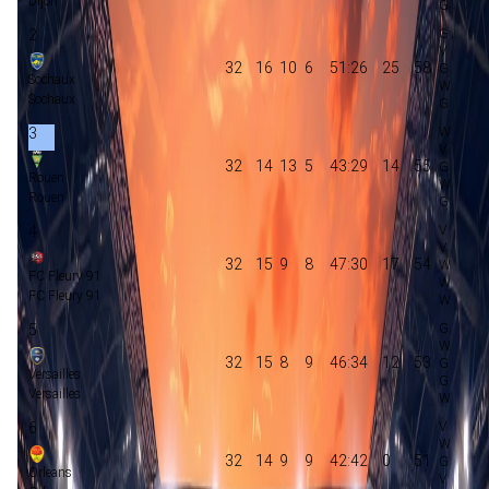
Dijon
2
32
16
10
6
51:26
25
58
Sochaux
Sochaux
3
32
14
13
5
43:29
14
55
Rouen
Rouen
4
32
15
9
8
47:30
17
54
FC Fleury 91
FC Fleury 91
5
32
15
8
9
46:34
12
53
Versailles
Versailles
6
32
14
9
9
42:42
0
51
Orleans