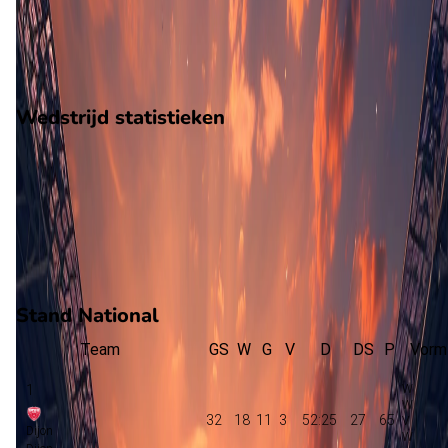
10
gewonnen
14
verloren
vorm
Wedstrijd statistieken
Verloop
Statistieken
Eindscore (0 - 1)
Eerste helft
Tweede helft
63'
J. Domingues
Stand National
Team
GS
W
G
V
D
DS
P
Vorm
1
32
18
11
3
52:25
27
65
Dijon