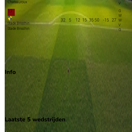
Chateauroux
17
32
5
12
15
35:50
-15
27
Stade Briochin
Stade Briochin
Promotie
Play-offs promotie
Degradatie
Info
Op 24 april 2026 gaat Valenciennes de strijd aan met Dijon. De
wedstrijd wordt afgetrapt om 17:30 en wordt gespeeld in de
National.
Stadion: Onbekend
Scheidsrechter: Onbekend
Laatste 5 wedstrijden
H2H
Valenciennes