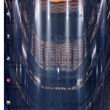
Orleans
7
32
12
11
9
45:38
7
47
Le Puy
Le Puy
8
32
8
16
8
39:34
5
40
Caen
Caen
9
32
8
14
10
32:37
-5
38
Concarneau
Concarneau
10
32
10
8
14
35:44
-9
37
Valenciennes
Valenciennes
11
32
9
10
13
38:46
-8
37
SC Aubagne Air Bel