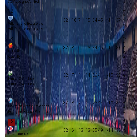
SC Aubagne Air Bel
12
32
10
7
15
34:45
-11
37
Villefranche Beaujolais
Villefranche Beaujolais
13
32
8
9
15
34:45
-11
33
Quevilly
Quevilly
14
32
7
11
14
26:41
-15
32
Paris 13 Atletico
Paris 13 Atletico
15
32
8
7
17
25:44
-19
31
Bourg en Bresse Peronnas
Bourg en Bresse Peronnas
16
32
6
13
13
35:49
-14
30
Chateauroux