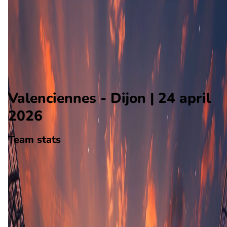
Dijon
Alle wedstrijden
Valenciennes - Dijon
Opstellingen
Voorspelling
Voorbeschouwing
Valenciennes - Dijon | 24 april
2026
Team stats
Valenciennes
Valenciennes
-
Dijon
Dijon
35
aantal goals