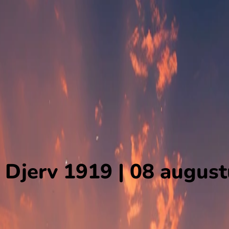
 Djerv 1919 | 08 augus