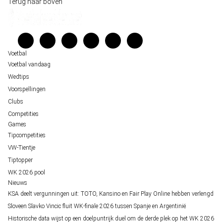
Wedgidsen
Terug naar boven
Belfast decor voor de loting van EK 2028 kwalificatie
Kenniscentrum
Unai Simón favoriet voor gouden handschoen op WK 2026, maar Nederlandse 
Veelgestelde vragen
staat buitenspel
Verantwoord wedden
Over ons
Voetbal
Voetbal vandaag
Wedtips
Voorspellingen
Clubs
Competities
Games
Tipcompetities
VW-Tientje
Tiptopper
WK 2026 pool
Nieuws
KSA deelt vergunningen uit: TOTO, Kansino en Fair Play Online hebben verlengd
Sloveen Slavko Vincic fluit WK-finale 2026 tussen Spanje en Argentinië
Historische data wijst op een doelpuntrijk duel om de derde plek op het WK 2026