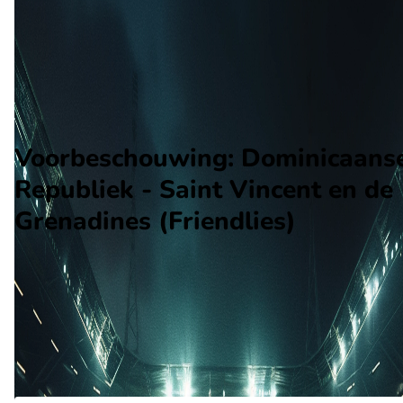
Saint Vincent en de Grenadines
Alle wedstrijden
Dominicaanse Republiek - Saint Vincent en de Grenadines
Opstellingen
Voorspelling
Voorbeschouwing
Voorbeschouwing: Dominicaans
Republiek - Saint Vincent en de
Grenadines (Friendlies)
Op november 13 2025 gaat Dominicaanse Republiek de strijd
aan met Saint Vincent en de Grenadines. De wedstrijd wordt
afgetrapt om 00:00 en wordt gespeeld in de Vriendschappelij
wedstrijden.
Ontvang een notificatie als deze voorbeschouwing beschikbaar is