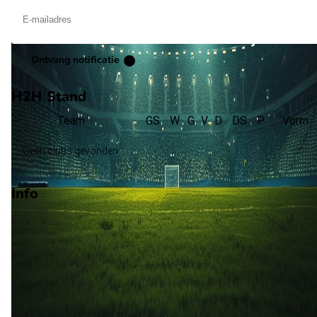
Ontvang notificatie
H2H Stand
Team
GS
W
G
V
D
DS
P
Vorm
Geen clubs gevonden
Info
Op 13 november 2025 gaat Dominicaanse Republiek de strijd
aan met Saint Vincent en de Grenadines. De wedstrijd wordt
afgetrapt om 00:00 en wordt gespeeld in de Vriendschappelij
wedstrijden.
Stadion: Onbekend
Scheidsrechter: Onbekend