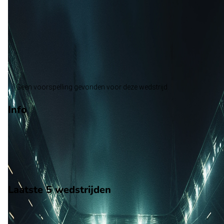
Yeovil Town
Alle wedstrijden
Eastleigh - Yeovil Town
Opstellingen
Voorspelling
Voorbeschouwing
Geen voorspelling gevonden voor deze wedstrijd.
Info
Op 24 november 2026 gaat Eastleigh de strijd aan met Yeovil
Town. De wedstrijd wordt afgetrapt om 19:45 en wordt
gespeeld in de National League.
Stadion: Silverlake Stadium
Scheidsrechter: Onbekend
Laatste 5 wedstrijden
H2H
Eastleigh
Yeovil Town