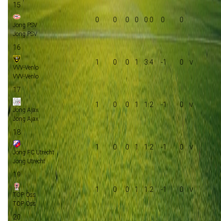
15
0
0
0
0
0:0
0
0
Jong PSV
Jong PSV
16
1
0
0
1
3:4
-1
0
VVV-Venlo
VVV-Venlo
17
1
0
0
1
1:2
-1
0
Jong Ajax
Jong Ajax
18
1
0
0
1
1:2
-1
0
Jong FC Utrecht
Jong Utrecht
19
1
0
0
1
1:2
-1
0
TOP Oss
TOP Oss
20