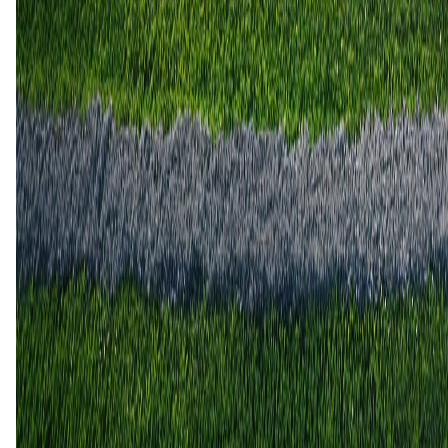
Eindhoven
Heracles
27 jan
2023
Eindhoven
Heracles
1
0
21 okt
2022
Heracles
Eindhoven
3
0
19 sep
2006
Eindhoven
Heracles
3
2
15 apr
2005
Eindhoven