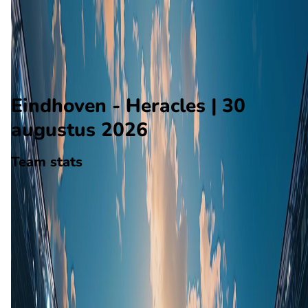
Alle wedstrijden
Eindhoven - Heracles
Opstellingen
Voorspelling
Voorbeschouwing
Eindhoven - Heracles | 30
augustus 2026
Team stats
Eindhoven
Eindhoven
-
Heracles
Heracles
0
aantal goals
0
gewonnen