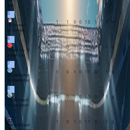
NAC
NAC
5
1
1
0
0
1:0
1
3
FC Emmen
FC Emmen
6
1
0
1
0
1:1
0
1
Almere City FC
Almere City
7
1
0
1
0
1:1
0
1
De Graafschap
De Graafschap
8
1
0
1
0
1:1
0
1
FC Den Bosch
FC Den Bosch
9
1
0
1
0
1:1
0
1
Helmond Sport