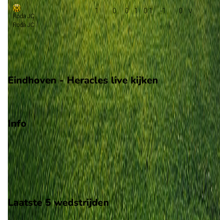
1
0
0
1
0:1
-1
0
Roda JC
Roda JC
Promotie
Play-offs promotie
Eindhoven - Heracles live kijken
ESPN
Info
Op 30 augustus 2026 gaat Eindhoven de strijd aan met
Heracles. De wedstrijd wordt afgetrapt om 10:15 en wordt
gespeeld in de Eerste Divisie.
Stadion: Jan Louwers Stadion
Scheidsrechter: Onbekend
Laatste 5 wedstrijden
H2H