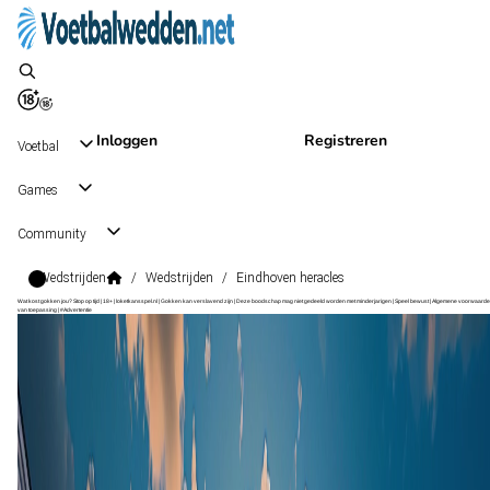
Inloggen
Registreren
Voetbal
Games
Community
Wedstrijden
/
Wedstrijden
/
Eindhoven heracles
Wat kost gokken jou? Stop op tijd | 18+ | loketkansspel.nl | Gokken kan verslavend zijn | Deze boodschap mag niet gedeeld worden met minderjarigen | Speel bewust | Algemene voorwaarde
van toepassing | #Advertentie
Eerste Divisie
, Nederland
Eindhoven
Eerste Divisie
, Nederland
30 aug 10:15
Heracles