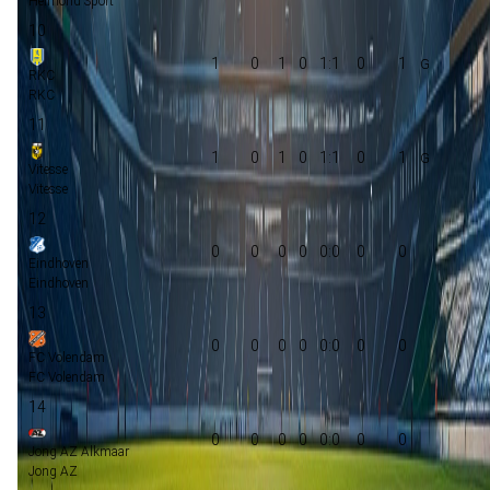
Helmond Sport
10
1
0
1
0
1:1
0
1
RKC
RKC
11
1
0
1
0
1:1
0
1
Vitesse
Vitesse
12
0
0
0
0
0:0
0
0
Eindhoven
Eindhoven
13
0
0
0
0
0:0
0
0
FC Volendam
FC Volendam
14
0
0
0
0
0:0
0
0
Jong AZ Alkmaar
Jong AZ