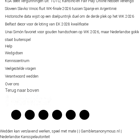
KSA deelt vergunningen uit: TOTO, Kansino en Fair Play Online hebben verlengd
Sloveen Slavko Vincic fluit WK-finale 2026 tussen Spanje en Argentinië
Historische data wijst op een doelpuntrijk duel om de derde plek op het WK 2026
Belfast decor voor de loting van EK 2028 kwalificatie
Unai Simón favoriet voor gouden handschoen op WK 2026, maar Nederlandse gokk
staat buitenspel
Help
Wedgidsen
Kenniscentrum
Veelgestelde vragen
Verantwoord wedden
Over ons
Terug naar boven
Wedden kan verslavend werken, speel met mate |
| Gamblersanonymous.nl
|
Nederlandse Kansspelautoriteit