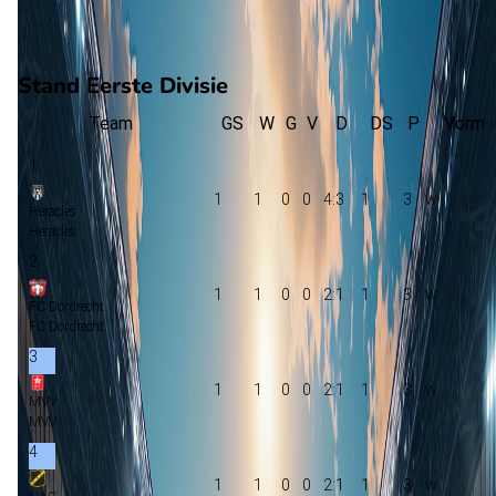
0
verloren
vorm
Stand Eerste Divisie
Team
GS
W
G
V
D
DS
P
Vorm
1
1
1
0
0
4:3
1
3
Heracles
Heracles
2
1
1
0
0
2:1
1
3
FC Dordrecht
FC Dordrecht
3
1
1
0
0
2:1
1
3
MVV
MVV
4
1
1
0
0
2:1
1
3