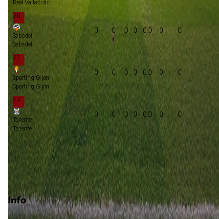
Real Valladolid
20
0
0
0
0
0:0
0
0
Sabadell
Sabadell
21
0
0
0
0
0:0
0
0
Sporting Gijon
Sporting Gijon
22
0
0
0
0
0:0
0
0
Tenerife
Tenerife
Promotie
Play-offs promotie
Degradatie
Info
Op 29 augustus 2026 gaat Leganés de strijd aan met Eldense.