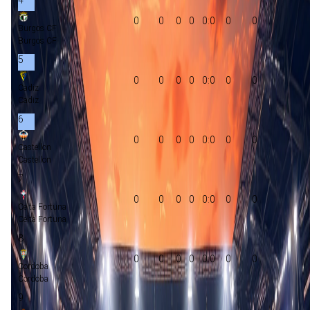
0
0
0
0
0:0
0
0
Burgos CF
Burgos CF
5
0
0
0
0
0:0
0
0
Cadiz
Cadiz
6
0
0
0
0
0:0
0
0
Castellon
Castellon
7
0
0
0
0
0:0
0
0
Celta Fortuna
Celta Fortuna
8
0
0
0
0
0:0
0
0
Cordoba
Cordoba
9