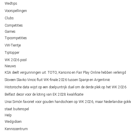
Wedtips
Voorspellingen
Clubs
Competities
Games
Tipcompetities
VW-Tientje
Tiptopper
WK 2026 pool
Nieuws
KSA deelt vergunningen uit: TOTO, Kansino en Fair Play Online hebben verlengd
Sloveen Slavko Vincic fluit WK-finale 2026 tussen Spanje en Argentinië
Historische data wijst op een doelpuntrijk duel om de derde plek op het WK 2026
Belfast decor voor de loting van EK 2028 kwalificatie
Unai Simón favoriet voor gouden handschoen op WK 2026, maar Nederlandse gokk
staat buitenspel
Help
Wedgidsen
Kenniscentrum