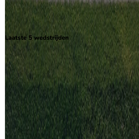
De wedstrijd wordt afgetrapt om 17:00 en wordt gespeeld in 
LaLiga2.
Stadion: Estadio Butarque
Scheidsrechter: Onbekend
Laatste 5 wedstrijden
H2H
Leganés
Eldense
5 mei
2024
Eldense
Leganés
1
2
10 dec
2023
Leganés
Eldense
1
1