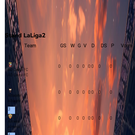
0
gewonnen
0
verloren
vorm
Stand LaLiga2
Team
GS
W
G
V
D
DS
P
Vorm
1
0
0
0
0
0:0
0
0
AD Ceuta FC
AD Ceuta FC
2
0
0
0
0
0:0
0
0
Albacete
Albacete
3
0
0
0
0
0:0
0
0
Almeria
Almeria
4