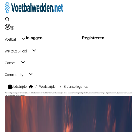
Inloggen
Registreren
Voetbal
WK 2026 Pool
Games
Community
Wedstrijden
/
Wedstrijden
/
Eldense leganes
Wat kost gokken jou? Stop op tijd | 18+ | loketkansspel.nl | Gokken kan verslavend zijn | Deze boodschap mag niet gedeeld worden met minderjarigen | Speel bewust | Algemene voorwaarde
van toepassing | #Advertentie
LaLiga2
, Spanje
Leganés
LaLiga2
, Spanje
29 aug 17:00