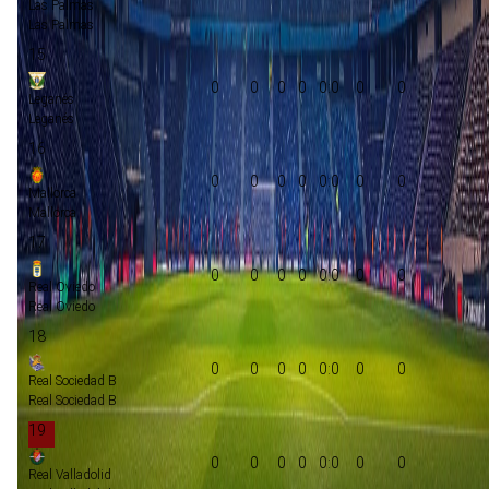
Las Palmas
Las Palmas
15
0
0
0
0
0:0
0
0
Leganés
Leganés
16
0
0
0
0
0:0
0
0
Mallorca
Mallorca
17
0
0
0
0
0:0
0
0
Real Oviedo
Real Oviedo
18
0
0
0
0
0:0
0
0
Real Sociedad B
Real Sociedad B
19
0
0
0
0
0:0
0
0
Real Valladolid