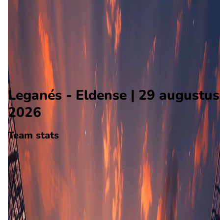
Eldense
Alle wedstrijden
Leganés - Eldense
Opstellingen
Voorspelling
Voorbeschouwing
Leganés - Eldense | 29 augustus
2026
Team stats
Leganés
Leganés
-
Eldense
Eldense
0
aantal goals