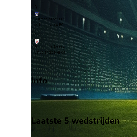
3
Metropolitanos FC
Metropolitanos FC
4
Estudiantes Merida
Estudiantes Merida
Play-offs championship
Info
Op 24 mei 2026 gaat Estudiantes Merida de strijd
Stadion: Onbekend
Scheidsrechter: Onbekend
Laatste 5 wedstrijden
H2H
Estudiantes Merida