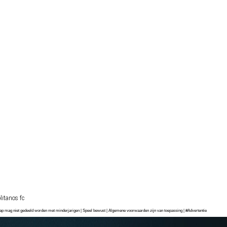
itanos fc
chap mag niet gedeeld worden met minderjarigen | Speel bewust | Algemene voorwaarden zijn van toepassing | #Advertentie
a