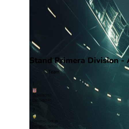
J. Gutierrez
(Eigen doelpunt)
45'
+1'
R. Acosta
Tweede helft
52'
A. Pena
90'
+6'
L. Caicedo
Stand Primera Division -
Team
1
Carabobo FC
Carabobo FC
2
Deportivo Tachira
Deportivo Tachira