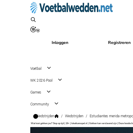
Inloggen
Registreren
Voetbal
WK 2026 Pool
Games
Community
Wedstrijden
/
Wedstrijden
/
Estudiantes merida metropol
Wat kost gokken jou? Stop op tijd | 18+ | loketkansspel.nl | Gokken kan verslavend zijn | Deze boods
Primera Division - Apertura Second Stage Group B
, Venezuel