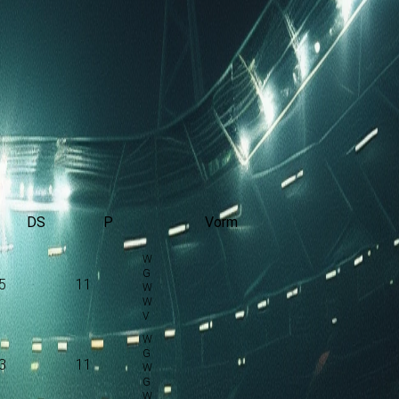
DS
P
Vorm
5
11
3
11