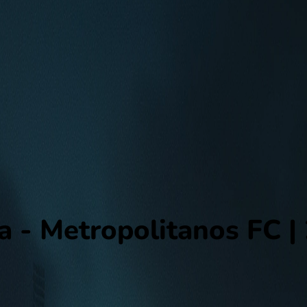
a
a - Metropolitanos FC |