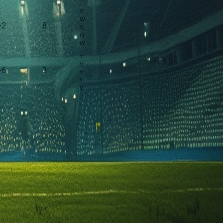
-2
8
-6
3
00 en wordt gespeeld in de Primera Division.