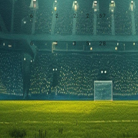
6
2
2
2
5:7
6
1
0
5
2:8
 aan met Metropolitanos FC. De wedstrijd wordt afgetrapt om 21: