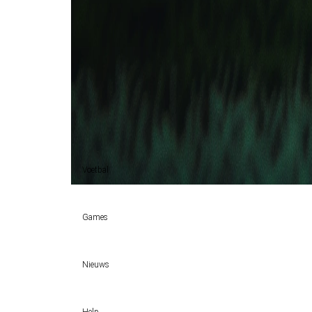
Estudiantes Merida
1
0
5 apr
2025
Estudiantes Merida
Metropolitanos FC
1
2
Metropolitanos FC (5)
100%
Voetbal
Voetbal vandaag
Games
Wedtips
Voorspellingen
Tipcompetities
Clubs
Nieuws
VW-Tientje
Competities
Tiptopper
KSA deelt vergunningen uit: TOTO, Kansino en Fair Play Onli
WK 2026 pool
Help