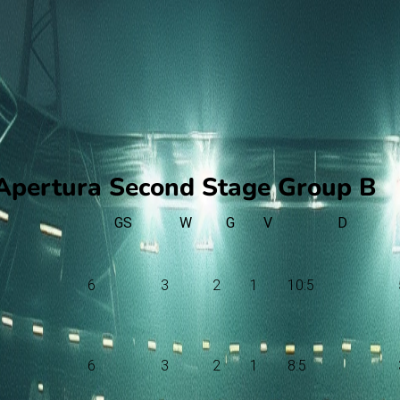
 Apertura Second Stage Group B
GS
W
G
V
D
6
3
2
1
10:5
6
3
2
1
8:5