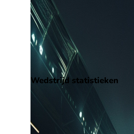
Estudiantes Merida
-
Metropolitanos FC
Metropolitanos FC
2
aantal goals
1
gewonnen
5
verloren
vorm
Wedstrijd statistieken
Verloop
Statistieken
Eindscore (0 - 1)
Eerste helft
4'
G. Ayine
8'