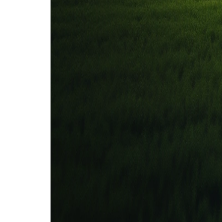
Metropolitanos FC
24 mei
2026
Estudiantes Merida
Metropolitanos FC
0
1
8 mei
2026
Metropolitanos FC
Estudiantes Merida
2
0
26 apr
2026
Metropolitanos FC
Estudiantes Merida
2
0
12 sep
2025
Metropolitanos FC