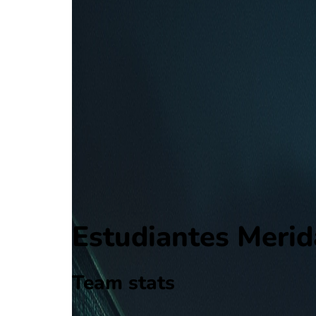
Estudiantes Merida
Primera Division - Apertura Second Stage Group B
, Venezuel
0 - 1
Metropolitanos FC
Alle wedstrijden
Estudiantes Merida - Metropolitanos FC
Opstellingen
Voorspelling
Voorbeschouwing
Estudiantes Merid
Team stats
Estudiantes Merida