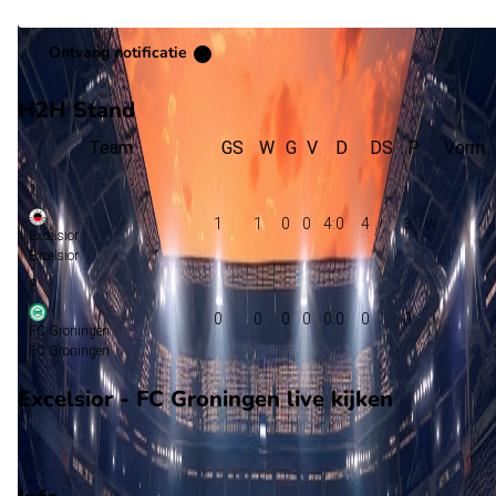
Ontvang notificatie
H2H Stand
Team
GS
W
G
V
D
DS
P
Vorm
1
1
1
0
0
4:0
4
3
Excelsior
Excelsior
8
0
0
0
0
0:0
0
0
FC Groningen
FC Groningen
Excelsior - FC Groningen live kijken
ESPN