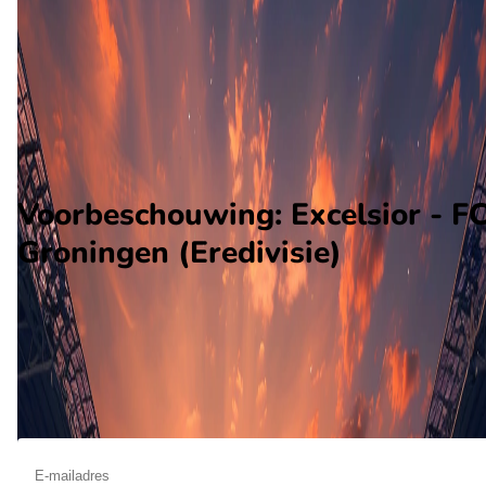
FC Groningen
Alle wedstrijden
Excelsior - FC Groningen
Opstellingen
Voorspelling
Voorbeschouwing
Voorbeschouwing: Excelsior - F
Groningen (Eredivisie)
Op oktober 11 2026 gaat Excelsior de strijd aan met FC
Groningen. De wedstrijd wordt afgetrapt om 14:45 en wordt
gespeeld in de Eredivisie.
Ontvang een notificatie als deze voorbeschouwing beschikbaar is