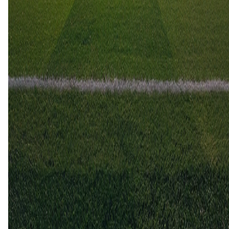
0
2
16 jan
2024
Excelsior
FC Groningen
0
2
25 feb
2023
FC Groningen
Excelsior
3
0
8 jan
2023
Excelsior
FC Groningen
1
0
Excelsior (2)
40%
FC Groningen (3)
60%