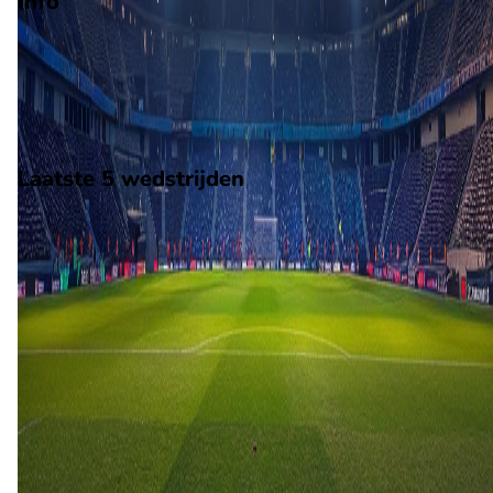
Info
Op 11 oktober 2026 gaat Excelsior de strijd aan met FC
Groningen. De wedstrijd wordt afgetrapt om 14:45 en wordt
gespeeld in de Eredivisie.
Stadion: Stadion Woudestein
Scheidsrechter: Onbekend
Laatste 5 wedstrijden
H2H
Excelsior
FC Groningen
2 mei
2026
FC Groningen
Excelsior
2
3
5 dec
2025
Excelsior
FC Groningen