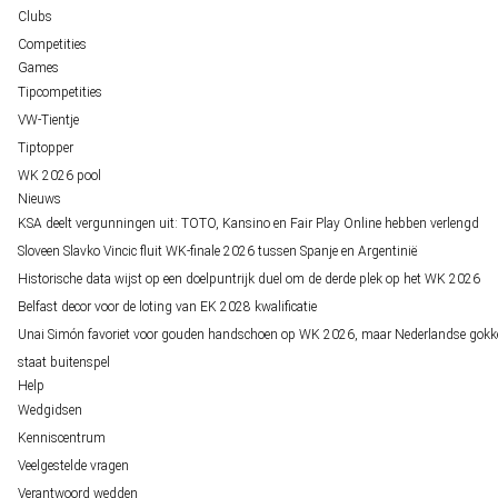
Clubs
Competities
Games
Tipcompetities
VW-Tientje
Tiptopper
WK 2026 pool
Nieuws
KSA deelt vergunningen uit: TOTO, Kansino en Fair Play Online hebben verlengd
Sloveen Slavko Vincic fluit WK-finale 2026 tussen Spanje en Argentinië
Historische data wijst op een doelpuntrijk duel om de derde plek op het WK 2026
Belfast decor voor de loting van EK 2028 kwalificatie
Unai Simón favoriet voor gouden handschoen op WK 2026, maar Nederlandse gokk
staat buitenspel
Help
Wedgidsen
Kenniscentrum
Veelgestelde vragen
Verantwoord wedden