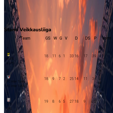
4
gewonnen
9
verloren
vorm
Stand Veikkausliiga
Team
GS
W
G
V
D
DS
P
Vorm
1
18
11
6
1
33:16
17
39
KuPS
KuPS
2
18
9
7
2
25:14
11
34
FC Inter Turku
FC Inter Turku
3
19
8
6
5
27:18
9
30
VPS
VPS