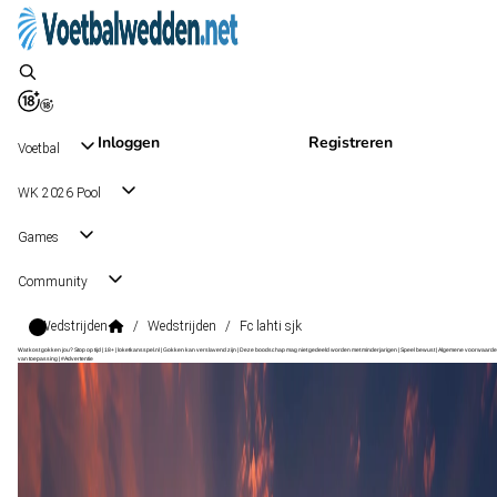
Inloggen
Registreren
Voetbal
WK 2026 Pool
Games
Community
Wedstrijden
/
Wedstrijden
/
Fc lahti sjk
Wat kost gokken jou? Stop op tijd | 18+ | loketkansspel.nl | Gokken kan verslavend zijn | Deze boodschap mag niet gedeeld worden met minderjarigen | Speel bewust | Algemene voorwaarde
van toepassing | #Advertentie
Veikkausliiga
, Finland
SJK
Veikkausliiga
, Finland
21 aug 16:00