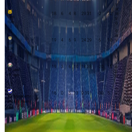
9
18
6
4
8
29:31
-2
22
Ilves
Ilves
10
19
4
6
9
24:29
-5
18
SJK
SJK
11
19
3
6
10
18:38
-20
15
FF Jaro
FF Jaro
12
18
0
5
13
9:39
-30
5
IFK Mariehamn
IFK Mariehamn
Play-offs championship
Play-offs degradatie