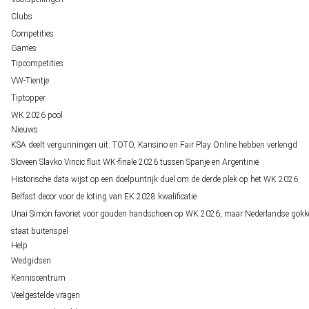
Clubs
Competities
Games
Tipcompetities
VW-Tientje
Tiptopper
WK 2026 pool
Nieuws
KSA deelt vergunningen uit: TOTO, Kansino en Fair Play Online hebben verlengd
Sloveen Slavko Vincic fluit WK-finale 2026 tussen Spanje en Argentinië
Historische data wijst op een doelpuntrijk duel om de derde plek op het WK 2026
Belfast decor voor de loting van EK 2028 kwalificatie
Unai Simón favoriet voor gouden handschoen op WK 2026, maar Nederlandse gokk
staat buitenspel
Help
Wedgidsen
Kenniscentrum
Veelgestelde vragen