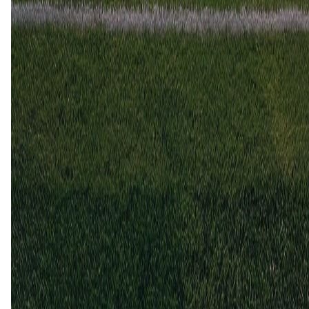
FC Lahti
5
5
27 mei
2024
FC Lahti
SJK
0
4
16 jul
2023
FC Lahti
SJK
1
1
22 apr
2023
SJK
FC Lahti
0
0
SJK (2)
40%
Gelijk (3)
60%