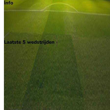
Info
Op 21 augustus 2026 gaat SJK de strijd aan met FC Lahti. De
wedstrijd wordt afgetrapt om 16:00 en wordt gespeeld in de
Veikkausliga.
Stadion: OmaSP Stadion
Scheidsrechter: Onbekend
Laatste 5 wedstrijden
H2H
SJK
FC Lahti
13 jun
2026
FC Lahti
SJK
2
3
27 jul
2024
SJK