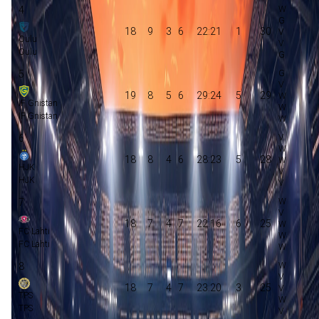
4
18
9
3
6
22:21
1
30
Oulu
Oulu
5
19
8
5
6
29:24
5
29
IF Gnistan
IF Gnistan
6
18
8
4
6
28:23
5
28
HJK
HJK
7
18
7
4
7
22:16
6
25
FC Lahti
FC Lahti
8
18
7
4
7
23:20
3
25
TPS
TPS