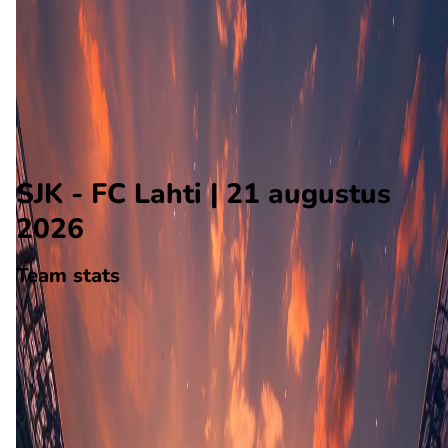
FC Lahti
Alle wedstrijden
SJK - FC Lahti
Opstellingen
Voorspelling
Voorbeschouwing
SJK - FC Lahti | 21 augustus
2026
Team stats
SJK
SJK
-
FC Lahti
FC Lahti
24
aantal goals