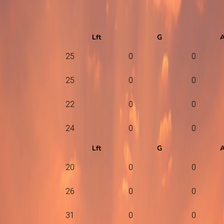
Lft
G
25
0
0
25
0
0
22
0
0
24
0
0
Lft
G
20
0
0
26
0
0
31
0
0