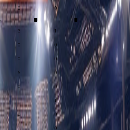
0
0
A
3
1
0
0
0
0
5
0
0
0
1
1
0
0
1
0