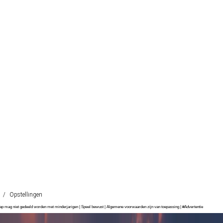
/
Opstellingen
chap mag niet gedeeld worden met minderjarigen | Speel bewust | Algemene voorwaarden zijn van toepassing | #Advertentie