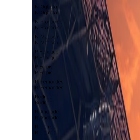
N. Ogbeta
N. Ogbeta
N. Francoise
N. Francoise
N. Madsen
N. Madsen
P. Henrique
P. Henrique
P. Empis
P. Empis
R. Fernandes
R. Fernandes
Rodrigo
Rodrigo
R. Andrade
R. Andrade
R. Correia
R. Correia