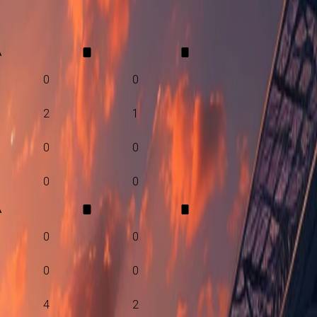
A
0
0
2
1
0
0
0
0
A
0
0
0
0
4
2