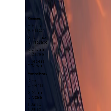
Maritimo
Selectie
Keepers
A. Pastor
A. Pastor
G. Tabuaco
G. Tabuaco
K. Zavala
K. Zavala
P. Teixeira
P. Teixeira
Verdedigers
D. Freitas
D. Freitas
G. Szalai
G. Szalai
I. Juliao
I. Juliao