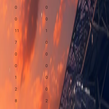
0
0
0
0
11
1
7
0
0
0
0
0
1
0
2
0
8
2