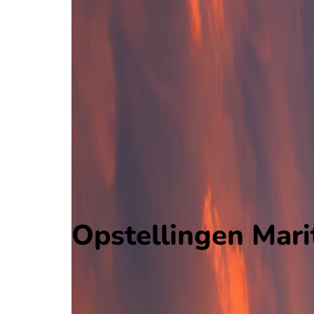
Maritimo
Liga Portugal 2
, Portugal
2 - 1
FC Porto B
Alle wedstrijden
Maritimo - FC Porto B
Opstellingen
Voorspelling
Voorbeschouwing
Opstellingen Mari
Maritimo
FC Porto B