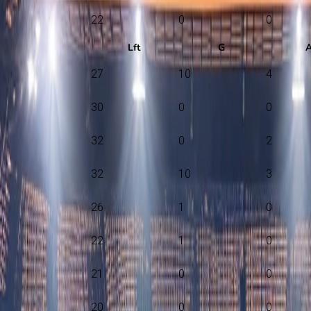
22
0
0
Lft
G
27
10
4
30
0
0
32
0
2
32
10
3
26
1
0
22
1
0
21
0
0
20
0
0