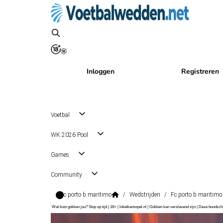
Inloggen
Registreren
Voetbal
WK 2026 Pool
Games
Community
Fc porto b maritimo
/
Wedstrijden
/
Fc porto b maritimo
Wat kost gokken jou? Stop op tijd | 18+ | loketkansspel.nl | Gokken kan verslavend zijn | Deze boods
Liga Portugal 2
, Portugal