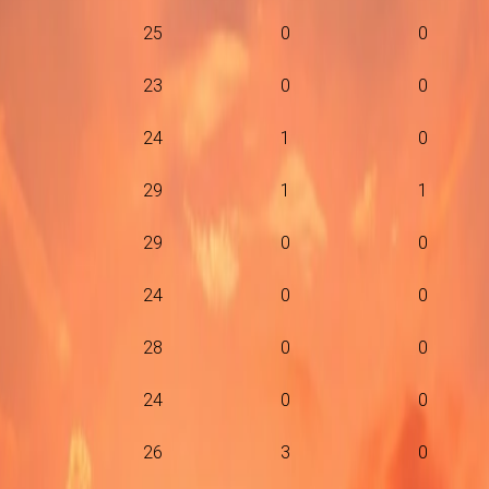
25
0
0
23
0
0
24
1
0
29
1
1
29
0
0
24
0
0
28
0
0
24
0
0
26
3
0