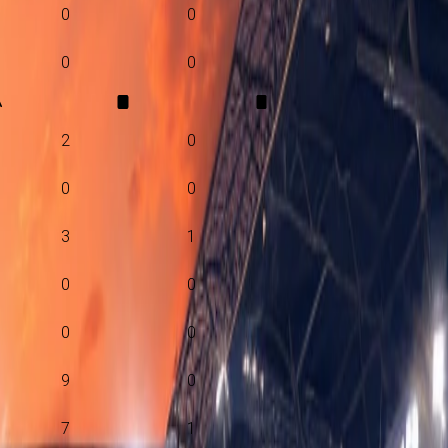
0
0
0
0
A
2
0
0
0
3
1
0
0
0
0
9
0
7
1