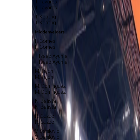
T. Tavares
T. Tavares
T. Keating
T. Keating
Middenvelders
F. Gomes
F. Gomes
I. Isaac Ayuma
I. Isaac Ayuma
M. Tejon
M. Tejon
M. Dominguez
M. Dominguez
N. Batista
N. Batista
R. Guzzo
R. Guzzo
V. Danilovic
V. Danilovic