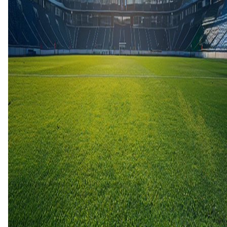
17 mei
2026
Oliveirense
Felgueiras 1932
1
5
3 jan
2026
Felgueiras 1932
Oliveirense
1
0
17 mei
2025
Felgueiras 1932
Oliveirense
2
1
5 jan
2025
Oliveirense