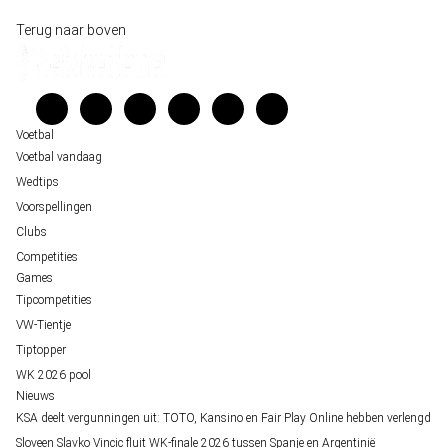
Historische data wijst op een doelpuntrijk duel om de derde plek op het WK 20
Wedgidsen
Terug naar boven
Belfast decor voor de loting van EK 2028 kwalificatie
Kenniscentrum
Unai Simón favoriet voor gouden handschoen op WK 2026, maar Nederlandse 
Veelgestelde vragen
staat buitenspel
Verantwoord wedden
Over ons
Voetbal
Voetbal vandaag
Wedtips
Voorspellingen
Clubs
Competities
Games
Tipcompetities
VW-Tientje
Tiptopper
WK 2026 pool
Nieuws
KSA deelt vergunningen uit: TOTO, Kansino en Fair Play Online hebben verlengd
Sloveen Slavko Vincic fluit WK-finale 2026 tussen Spanje en Argentinië