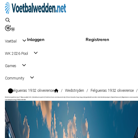
Inloggen
Registreren
Voetbal
WK 2026 Pool
Games
Community
Felgueiras 1932 oliveirense
/
Wedstrijden
/
Felgueiras 1932 oliveirense
/
Wat kost gokken jou? Stop op tijd | 18+ | loketkansspel.nl | Gokken kan verslavend zijn | Deze boodschap mag niet gedeeld worden met minderjarigen | Speel bewust | Algemene voorwaarde
van toepassing | #Advertentie
Liga Portugal 2
, Portugal
Oliveirense
Liga Portugal 2
, Portugal
1 - 5