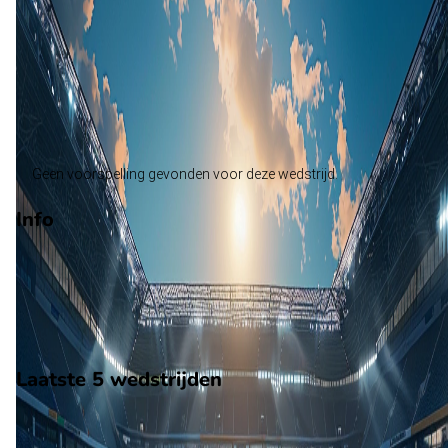
Felgueiras 1932
Alle wedstrijden
Oliveirense - Felgueiras 1932
Opstellingen
Voorspelling
Voorbeschouwing
Geen voorspelling gevonden voor deze wedstrijd.
Info
Op 17 mei 2026 gaat Oliveirense de strijd aan met Felgueiras
1932. De wedstrijd wordt afgetrapt om 10:00 en wordt gespe
in de Segunda Liga.
Stadion: Onbekend
Scheidsrechter: Onbekend
Laatste 5 wedstrijden
H2H
Oliveirense
Felgueiras 1932