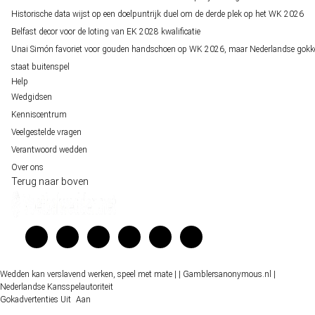
Historische data wijst op een doelpuntrijk duel om de derde plek op het WK 2026
Belfast decor voor de loting van EK 2028 kwalificatie
Unai Simón favoriet voor gouden handschoen op WK 2026, maar Nederlandse gokk
staat buitenspel
Help
Wedgidsen
Kenniscentrum
Veelgestelde vragen
Verantwoord wedden
Over ons
Terug naar boven
Wedden kan verslavend werken, speel met mate |
| Gamblersanonymous.nl
|
Nederlandse Kansspelautoriteit
Gokadvertenties
Uit
Aan