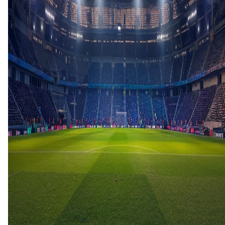
18 apr
2026
Hoedd
FK Haugesund
0
2
25 feb
2016
FK Haugesund
Hoedd
2
0
18 aug
2012
FK Haugesund
Hoedd
2
2
7 sep
2008
Hoedd