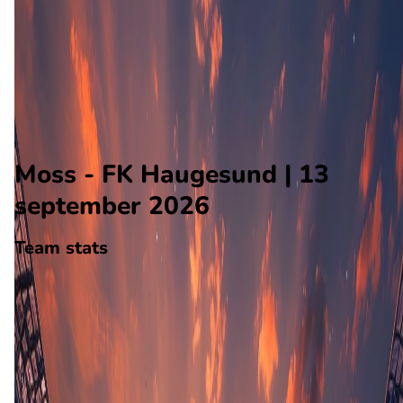
FK Haugesund
Alle wedstrijden
Moss - FK Haugesund
Opstellingen
Voorspelling
Voorbeschouwing
Moss - FK Haugesund | 13
september 2026
Team stats
Moss
Moss
-
FK Haugesund
FK Haugesund
25
aantal goals