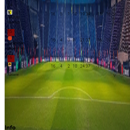
14
16
5
1
10
19:34
-15
16
Raufoss
Raufoss
15
16
4
3
9
21:37
-16
15
Stroemmen
Stroemmen
16
16
4
2
10
24:37
-13
13
Aasane
Aasane
Promotie
Play-offs promotie
Degradatie
Play-offs degradatie
Info