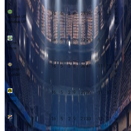
9
16
6
2
8
23:28
-5
20
Sandnes Ulf
Sandnes Ulf
10
16
6
2
8
21:26
-5
20
Bryne
Bryne
11
16
5
3
8
30:41
-11
18
Sogndal
Sogndal
12
16
5
2
9
25:36
-11
17
Moss
Moss
13
16
5
2
9
21:33
-12
17
Lyn
Lyn