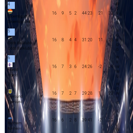
4
16
9
5
2
44:23
21
32
Stroemsgodset
Stroemsgodset
5
16
8
4
4
31:20
11
28
Odds Ballklubb
Odds Ballklubb
6
16
7
3
6
24:26
-2
24
Hoedd
Hoedd
7
16
7
2
7
29:28
1
23
Egersund
Egersund
8
16
6
2
8
39:41
-2
20
Ranheim
Ranheim