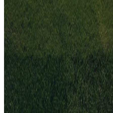
1
1
8 dec
2024
FK Haugesund
Moss
2
0
5 dec
2024
Moss
FK Haugesund
0
0
13 sep
2009
FK Haugesund
Moss
5
3
Gelijk (2)
40%
FK Haugesund (3)
60%