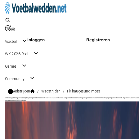
Inloggen
Registreren
Voetbal
WK 2026 Pool
Games
Community
Wedstrijden
/
Wedstrijden
/
Fk haugesund moss
Wat kost gokken jou? Stop op tijd | 18+ | loketkansspel.nl | Gokken kan verslavend zijn | Deze boodschap mag niet gedeeld worden met minderjarigen | Speel bewust | Algemene voorwaarde
van toepassing | #Advertentie
1. Divisjon
, Noorwegen
Moss
1. Divisjon
, Noorwegen
13 sep 15:00