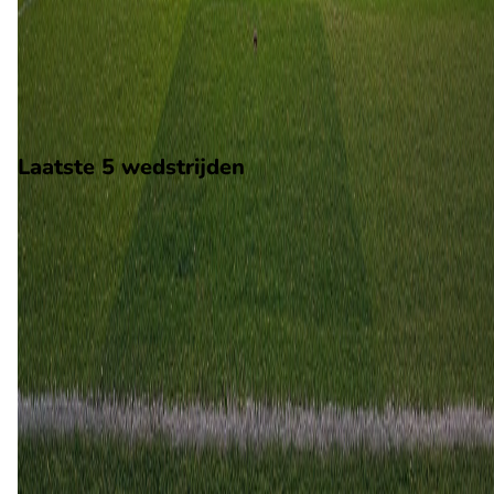
Op 13 september 2026 gaat Moss de strijd aan met FK
Haugesund. De wedstrijd wordt afgetrapt om 15:00 en wordt
gespeeld in de Norway 2.
Stadion: Melloes Stadion
Scheidsrechter: Onbekend
Laatste 5 wedstrijden
H2H
Moss
FK Haugesund
25 mei
2026
FK Haugesund
Moss
3
1
16 feb
2025
FK Haugesund
Moss