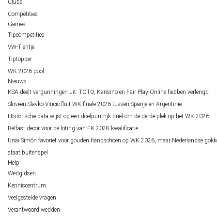
Clubs
Competities
Games
Tipcompetities
VW-Tientje
Tiptopper
WK 2026 pool
Nieuws
KSA deelt vergunningen uit: TOTO, Kansino en Fair Play Online hebben verlengd
Sloveen Slavko Vincic fluit WK-finale 2026 tussen Spanje en Argentinië
Historische data wijst op een doelpuntrijk duel om de derde plek op het WK 2026
Belfast decor voor de loting van EK 2028 kwalificatie
Unai Simón favoriet voor gouden handschoen op WK 2026, maar Nederlandse gokk
staat buitenspel
Help
Wedgidsen
Kenniscentrum
Veelgestelde vragen
Verantwoord wedden