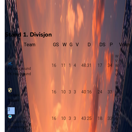
5
gewonnen
9
verloren
vorm
Stand 1. Divisjon
Team
GS
W
G
V
D
DS
P
Vorm
1
16
11
1
4
48:31
17
34
FK Haugesund
FK Haugesund
2
16
10
3
3
40:16
24
33
Stabaek
Stabaek
3
16
10
3
3
43:25
18
33
Kongsvinger
Kongsvinger