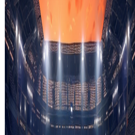
P. Aubameyang
Tweede helft
46'
M. Onfia
(B. Ecuele Manga)
46'
A. Moucketou-Moussounda
(A. Oyono)
46'
R. Openda Owaga
(S. Babicka)
52'
D. Calila
64'
G. Vilanculos
(Witi)
64'
M. Kambala
(E. Pelembe)
76'
A. Moucketou-Moussounda
76'
E. Essang-Matouti
(D. Bouanga)