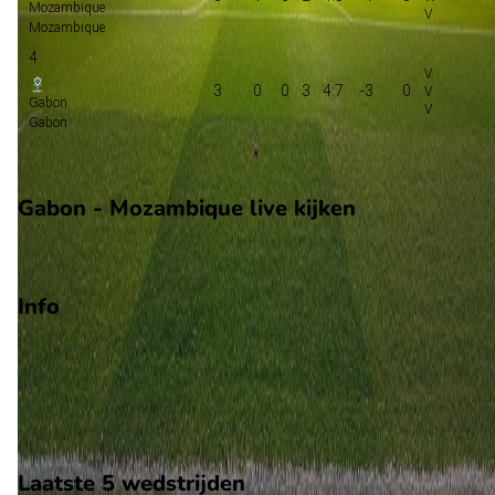
Mozambique
Mozambique
4
3
0
0
3
4:7
-3
0
Gabon
Gabon
Volgende ronde bracket
Gabon - Mozambique live kijken
Ziggo Sport
Info
Op 28 december 2025 gaat Gabon de strijd aan met
Mozambique. De wedstrijd wordt afgetrapt om 12:30 en word
gespeeld in de Africa Cup of Nations.
Stadion: Adrar Stadium
Scheidsrechter: M. Melki
Laatste 5 wedstrijden