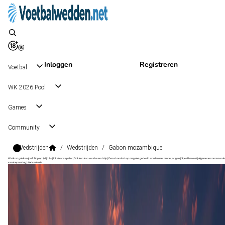
Inloggen
Registreren
Voetbal
WK 2026 Pool
Games
Community
Wedstrijden
/
Wedstrijden
/
Gabon mozambique
Wat kost gokken jou? Stop op tijd | 18+ | loketkansspel.nl | Gokken kan verslavend zijn | Deze boodschap mag niet gedeeld worden met minderjarigen | Speel bewust | Algemene voorwaarde
van toepassing | #Advertentie
Africa Cup of Nations Grp. F
, Internationaal
Gabon
Africa Cup of Nations Grp. F
, Internationaal
2 - 3