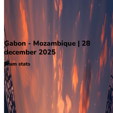
Mozambique
Alle wedstrijden
Gabon - Mozambique
Opstellingen
Voorspelling
Voorbeschouwing
Gabon - Mozambique | 28
december 2025
Team stats
Gabon
Gabon
-
Mozambique
Mozambique
4
aantal goals
0
gewonnen