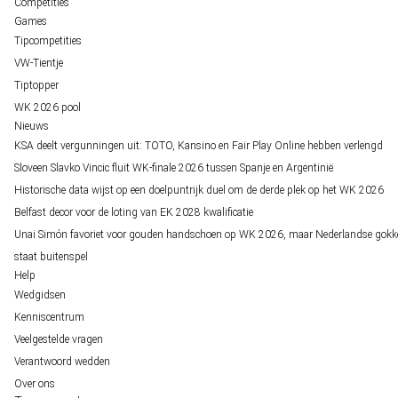
Competities
Games
Tipcompetities
VW-Tientje
Tiptopper
WK 2026 pool
Nieuws
KSA deelt vergunningen uit: TOTO, Kansino en Fair Play Online hebben verlengd
Sloveen Slavko Vincic fluit WK-finale 2026 tussen Spanje en Argentinië
Historische data wijst op een doelpuntrijk duel om de derde plek op het WK 2026
Belfast decor voor de loting van EK 2028 kwalificatie
Unai Simón favoriet voor gouden handschoen op WK 2026, maar Nederlandse gokk
staat buitenspel
Help
Wedgidsen
Kenniscentrum
Veelgestelde vragen
Verantwoord wedden
Over ons