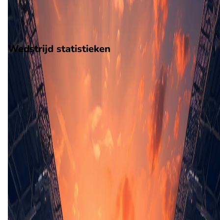
3
verloren
vorm
Wedstrijd statistieken
Verloop
Statistieken
Eindscore (2 - 3)
Eerste helft
34'
A. Amade
37'
F. Bangal
39'
B. Ecuele Manga
42'
G. Catamo
(Penalty)
44'
A. Biyogo Poko
45'
+5'