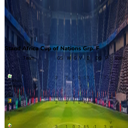
79'
F. Chamboco
(F. Bangal)
84'
I. Nanani
(D. Calila)
87'
Ernan
Stand Africa Cup of Nations Grp. F
Team
GS
W
G
V
D
DS
P
Vorm
1
3
2
1
0
5:3
2
7
Ivoorkust
Ivoorkust
2
3
2
1
0
4:2
2
7
Kameroen
Kameroen
3
3
1
0
2
4:5
-1
3