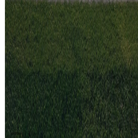
H2H
Gabon
Mozambique
28 dec
2025
Gabon
Mozambique
2
3
14 nov
2015
Gabon
Mozambique
1
0
11 nov
2015
Mozambique
Gabon
1
0
6 jan
2010
Gabon
Mozambique
2
0
Gabon (2)
50%
Mozambique (2)
50%
Voetbal