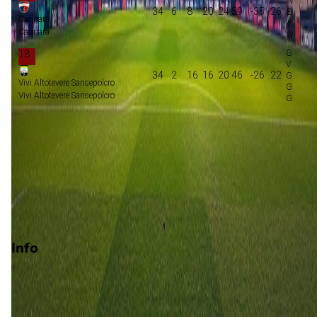
34
6
8
20
24:59
-35
26
Cannara
Cannara
18
34
2
16
16
20:46
-26
22
Vivi Altotevere Sansepolcro
Vivi Altotevere Sansepolcro
Play-offs championship
Promotie
Play-offs promotie
Degradatie
Play-offs degradatie
Info
Op 2 mei 2026 gaat Ghivizzano Borgoamozzano de strijd aan
met Grosseto. De wedstrijd wordt afgetrapt om 13:30 en wor
gespeeld in de Serie D.