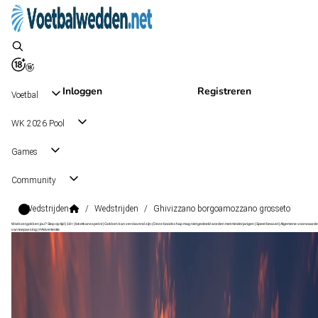
Inloggen
Registreren
Voetbal
WK 2026 Pool
Games
Community
Wedstrijden
/
Wedstrijden
/
Ghivizzano borgoamozzano grosseto
Wat kost gokken jou? Stop op tijd | 18+ | loketkansspel.nl | Gokken kan verslavend zijn | Deze boodschap mag niet gedeeld worden met minderjarigen | Speel bewust | Algemene voorwaarde
van toepassing | #Advertentie
Serie D Grp. E
, Italië
Ghivizzano Borgoamozzano
Serie D Grp. E
, Italië
0 - 3