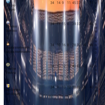
34
14
9
11
45:37
8
51
Foligno
Foligno
8
34
11
15
8
39:32
7
48
Scandicci
Scandicci
9
34
10
16
8
28:32
-4
46
Aquila Montevarchi
Aquila Montevarchi
10
34
10
12
12
40:42
-2
42
Trestina
Trestina
11
34
9
13
12
30:35
-5
40
San Donato
San Donato
12