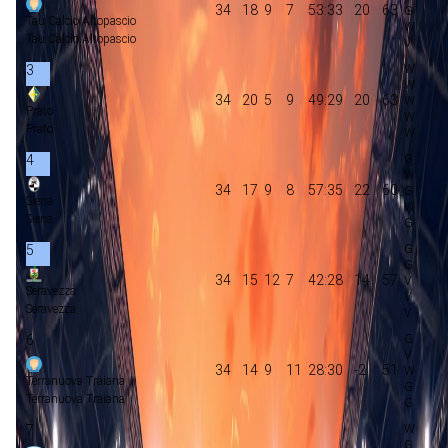
34
18
9
7
53:33
20
63
Tau Calcio Altopascio
Tau Calcio Altopascio
3
34
20
5
9
49:29
20
63
Prato
Prato
4
34
17
9
8
57:35
22
60
Siena
Siena
5
34
15
12
7
42:28
14
57
Seravezza
Seravezza
6
34
14
9
11
28:30
-2
51
Terranuova Traiana
Terranuova Traiana
7