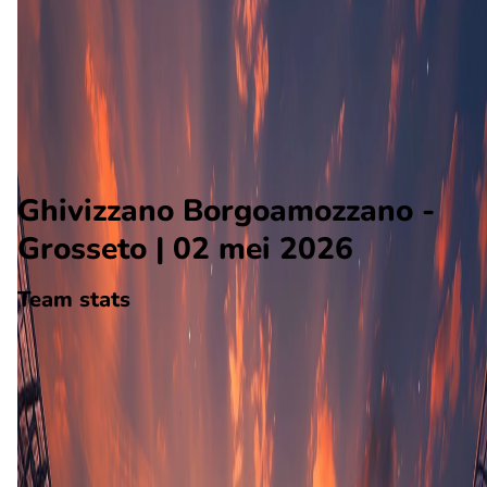
Grosseto
Alle wedstrijden
Ghivizzano Borgoamozzano - Grosseto
Opstellingen
Voorspelling
Voorbeschouwing
Ghivizzano Borgoamozzano -
Grosseto | 02 mei 2026
Team stats
Ghivizzano Borgoamozzano
Ghivizzano Borgoamozzano
-
Grosseto
Grosseto
42
aantal goals