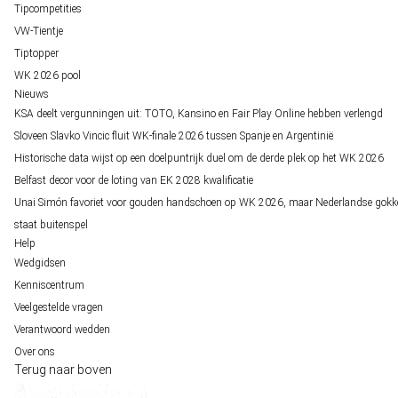
Tipcompetities
VW-Tientje
Tiptopper
WK 2026 pool
Nieuws
KSA deelt vergunningen uit: TOTO, Kansino en Fair Play Online hebben verlengd
Sloveen Slavko Vincic fluit WK-finale 2026 tussen Spanje en Argentinië
Historische data wijst op een doelpuntrijk duel om de derde plek op het WK 2026
Belfast decor voor de loting van EK 2028 kwalificatie
Unai Simón favoriet voor gouden handschoen op WK 2026, maar Nederlandse gokk
staat buitenspel
Help
Wedgidsen
Kenniscentrum
Veelgestelde vragen
Verantwoord wedden
Over ons
Terug naar boven