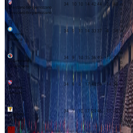
34
10
10
14
42:44
-2
40
Ghivizzano Borgoamozzano
Ghivizzano Borgoamozzano
13
34
9
11
14
33:37
-4
38
Orvietana
Orvietana
14
34
9
10
15
36:49
-13
37
US Gavorrano
US Gavorrano
15
34
9
8
17
40:54
-14
35
Camaiore
Camaiore
16
34
7
10
17
29:46
-17
31
Poggibonsi
Poggibonsi
17