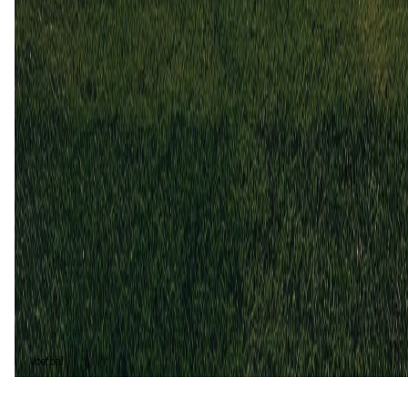
Grosseto
3
2
15 dec
2024
Grosseto
Ghivizzano Borgoamozzano
3
1
23 mrt
2024
Ghivizzano Borgoamozzano
Grosseto
3
3
Ghivizzano Borgoamozzano (1)
20%
Gelijk (1)
20%
Grosseto (3)
60%
Voetbal
Voetbal vandaag