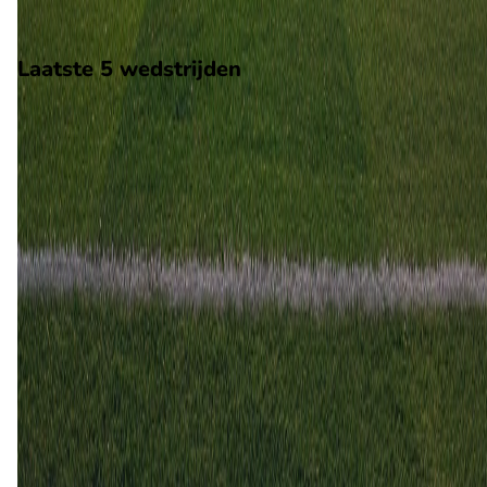
Stadion: Onbekend
Scheidsrechter: Onbekend
Laatste 5 wedstrijden
H2H
Ghivizzano Borgoamozzano
Grosseto
2 mei
2026
Ghivizzano Borgoamozzano
Grosseto
0
3
21 dec
2025
Grosseto
Ghivizzano Borgoamozzano
1
0
27 apr
2025
Ghivizzano Borgoamozzano