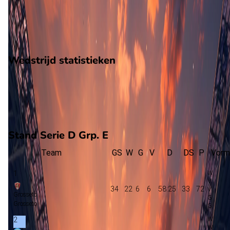
10
gewonnen
14
verloren
vorm
Wedstrijd statistieken
Verloop
Statistieken
Eindscore (0 - 3)
Eerste helft
Tweede helft
Stand Serie D Grp. E
Team
GS
W
G
V
D
DS
P
Vorm
1
34
22
6
6
58:25
33
72
Grosseto
Grosseto
2