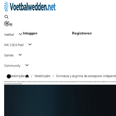
Inloggen
Registreren
Voetbal
WK 2026 Pool
Games
Community
Wedstrijden
/
Wedstrijden
/
Gimnasia y esgrima de concepcion independie
Wat kost gokken jou? Stop op tijd | 18+ | loketkansspel.nl | Gokken kan verslavend zijn | Deze boodschap mag niet gedeeld worden met minderjarigen | Speel bewust | Algemene voorwaarde
van toepassing | #Advertentie
Federal A Relegation Zona A
, Argentinië
Gimnasia y Esgrima de Concepcion
Federal A Relegation Zona A
, Argentinië
30 aug 20:00