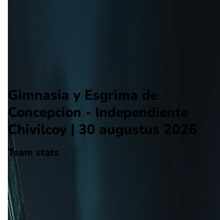
Independiente Chivilcoy
Alle wedstrijden
Gimnasia y Esgrima de Concepcion - Independiente Chivilcoy
Opstellingen
Voorspelling
Voorbeschouwing
Gimnasia y Esgrima de
Concepcion - Independiente
Chivilcoy | 30 augustus 2026
Team stats
Gimnasia y Esgrima de Concepcion
Gimnasia y Esgrima de Concepcion
-
Independiente Chivilcoy
Independiente Chivilcoy