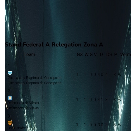
4
aantal goals
1
gewonnen
0
verloren
vorm
Stand Federal A Relegation Zona A
Team
GS
W
G
V
D
DS
P
Vorm
1
1
1
0
0
4:0
4
3
Gimnasia y Esgrima de Concepcion
Gimnasia y Esgrima de Concepcion
2
1
1
0
0
4:1
3
3
Defensores de Vilelas
Defensores de Vilelas
3
1
1
0
0
3:0
3
3
Boca Unidos