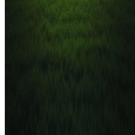
Independiente Chivilcoy
Gimnasia y Esgrima de Concepcion
0
0
11 apr
2026
Gimnasia y Esgrima de Concepcion
Independiente Chivilcoy
0
1
8 jun
2025
Gimnasia y Esgrima de Concepcion
Independiente Chivilcoy
3
0
6 apr
2025
Independiente Chivilcoy
Gimnasia y Esgrima de Concepcion
3
0