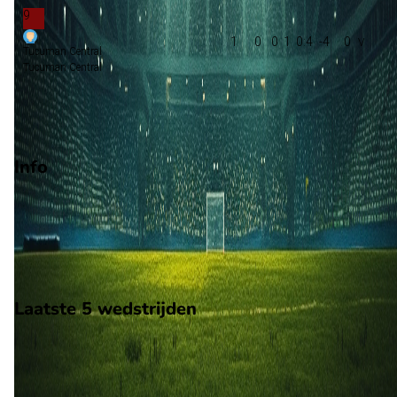
9
1
0
0
1
0:4
-4
0
Tucuman Central
Tucuman Central
Volgende ronde bracket
Degradatie
Info
Op 30 augustus 2026 gaat Gimnasia y Esgrima de Concepcio
de strijd aan met Independiente Chivilcoy. De wedstrijd wordt
afgetrapt om 20:00 en wordt gespeeld in de Federal A.
Stadion: Onbekend
Scheidsrechter: Onbekend
Laatste 5 wedstrijden
H2H
Gimnasia y Esgrima de Concepcion
Independiente Chivilcoy
14 jun
2026