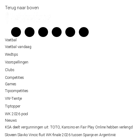
Historische data wijst op een doelpuntrijk duel om de derde plek op het WK 20
Wedgidsen
Terug naar boven
Belfast decor voor de loting van EK 2028 kwalificatie
Kenniscentrum
Unai Simón favoriet voor gouden handschoen op WK 2026, maar Nederlandse 
Veelgestelde vragen
staat buitenspel
Verantwoord wedden
Over ons
Voetbal
Voetbal vandaag
Wedtips
Voorspellingen
Clubs
Competities
Games
Tipcompetities
VW-Tientje
Tiptopper
WK 2026 pool
Nieuws
KSA deelt vergunningen uit: TOTO, Kansino en Fair Play Online hebben verlengd
Sloveen Slavko Vincic fluit WK-finale 2026 tussen Spanje en Argentinië