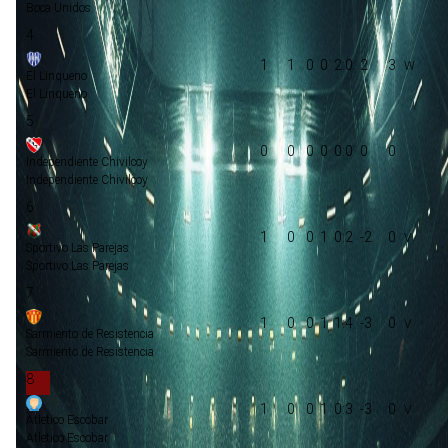
Boca Unidos
4
1
1
0
0
2:0
2
3
El Linqueno
El Linqueno
5
0
0
0
0
0:0
0
0
Independiente Chivilcoy
Independiente Chivilcoy
6
1
0
0
1
0:2
-2
0
Sportivo Las Parejas
Sportivo Las Parejas
7
1
0
0
1
1:4
-3
0
Sarmiento de Resistencia
Sarmiento de Resistencia
8
1
0
0
1
0:3
-3
0
Atletico Escobar
Atletico Escobar