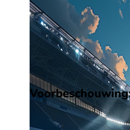
Myanmar
Friendlies
, Internationaal
6 - 1
Guam
Alle wedstrijden
Myanmar - Guam
Opstellingen
Voorspelling
Voorbeschouwing
Voorbeschouwing:
Op juni 6 2026 gaat Myanmar de strijd aan met Gu
Ontvang een notificatie als deze voorbeschouwing beschikbaar is