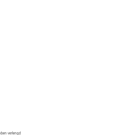
lek op het WK 2026
r Nederlandse gokker staat buitenspel
bben verlengd