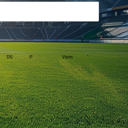
DS
P
Vorm
 de Vriendschappelijke wedstrijden.