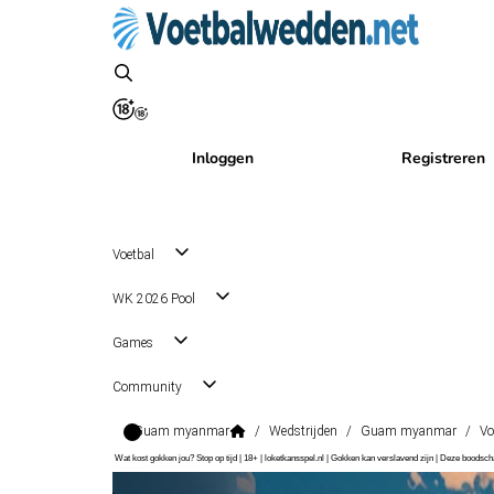
Inloggen
Registreren
Voetbal
WK 2026 Pool
Games
Community
Guam myanmar
/
Wedstrijden
/
Guam myanmar
/
Vo
Wat kost gokken jou? Stop op tijd | 18+ | loketkansspel.nl | Gokken kan verslavend zijn | Deze boods
Friendlies
, Internationaal