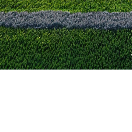
ne hebben verlengd
gentinië