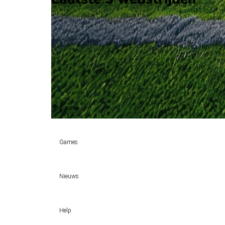
H2H
Myanmar
Guam
6 jun
2026
Myanmar
Guam
6
1
Myanmar (1)
100%
Voetbal
Voetbal vandaag
Games
Wedtips
Voorspellingen
Tipcompetities
Clubs
Nieuws
VW-Tientje
Competities
Tiptopper
KSA deelt vergunningen uit: TOTO, Kansino en Fair Play Onli
WK 2026 pool
Help
Sloveen Slavko Vincic fluit WK-finale 2026 tussen Spanje en Ar