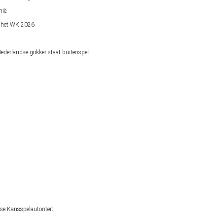
nië
op het WK 2026
derlandse gokker staat buitenspel
se Kansspelautoriteit