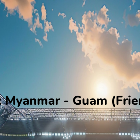
 Myanmar - Guam (Frien
am. De wedstrijd wordt afgetrapt om 11:30 en wordt gespeeld in