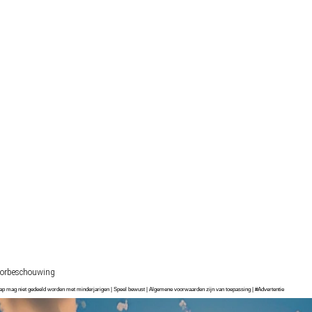
orbeschouwing
chap mag niet gedeeld worden met minderjarigen | Speel bewust | Algemene voorwaarden zijn van toepassing | #Advertentie