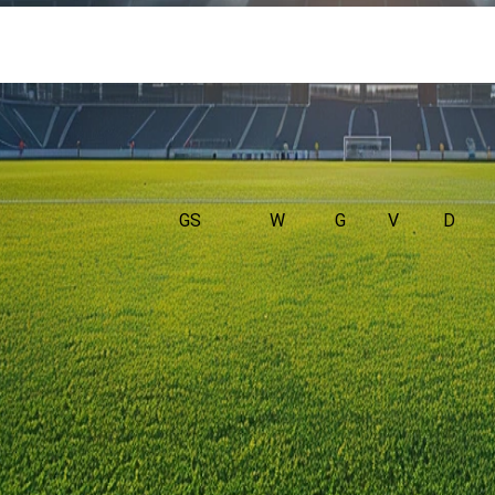
GS
W
G
V
D
am. De wedstrijd wordt afgetrapt om 11:30 en wordt gespeeld in