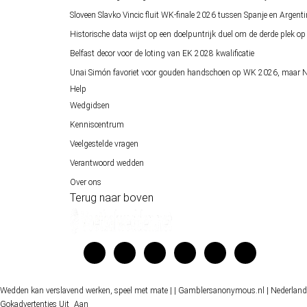
Sloveen Slavko Vincic fluit WK-finale 2026 tussen Spanje en Argenti
Historische data wijst op een doelpuntrijk duel om de derde plek 
Belfast decor voor de loting van EK 2028 kwalificatie
Unai Simón favoriet voor gouden handschoen op WK 2026, maar Ne
Help
Wedgidsen
Kenniscentrum
Veelgestelde vragen
Verantwoord wedden
Over ons
Terug naar boven
Wedden kan verslavend werken, speel met mate |
| Gamblersanonymous.nl
| Nederland
Gokadvertenties
Uit
Aan