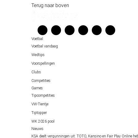
Historische data wijst op een doelpuntrijk duel om de derde p
Terug naar boven
Wedgidsen
Belfast decor voor de loting van EK 2028 kwalificatie
Kenniscentrum
Unai Simón favoriet voor gouden handschoen op WK 2026, maa
Veelgestelde vragen
Verantwoord wedden
Voetbal
Over ons
Voetbal vandaag
Wedtips
Voorspellingen
Clubs
Competities
Games
Tipcompetities
VW-Tientje
Tiptopper
WK 2026 pool
Nieuws
KSA deelt vergunningen uit: TOTO, Kansino en Fair Play Online he