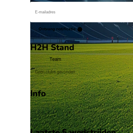
Ontvang notificatie
H2H Stand
Team
Geen clubs gevonden
Info
Op 6 juni 2026 gaat Myanmar de strijd aan met Gu
Stadion: Onbekend
Scheidsrechter: Onbekend
Laatste 5 wedstrijden