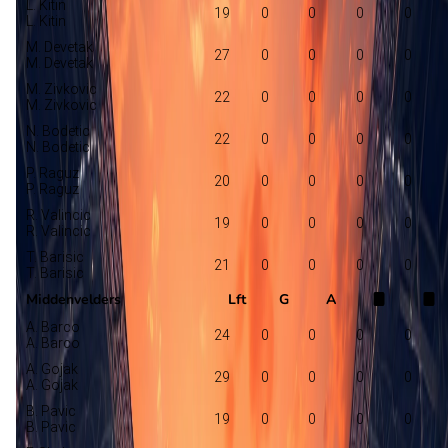
L. Kitin
19
0
0
0
0
L. Kitin
M. Devetak
27
0
0
0
0
M. Devetak
M. Zivkovic
22
0
0
0
0
M. Zivkovic
N. Bodetic
22
0
0
0
0
N. Bodetic
P. Raguz
20
0
0
0
0
P. Raguz
R. Valincic
19
0
0
0
0
R. Valincic
T. Barisic
21
0
0
0
0
T. Barisic
Middenvelders
Lft
G
A
A. Barco
24
0
0
0
0
A. Barco
A. Gojak
29
0
0
0
0
A. Gojak
B. Pavic
19
0
0
0
0
B. Pavic