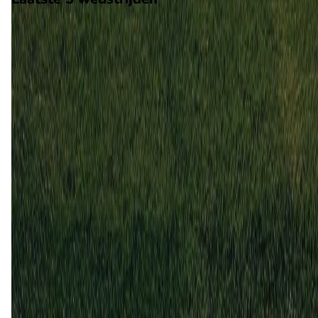
H2H
Rijeka
Hajduk Split
26 apr
2026
Rijeka
Hajduk Split
0
0
4 mrt
2026
Rijeka
Hajduk Split
3
2
22 feb
2026
Hajduk Split
Rijeka
1
0
22 nov
2025