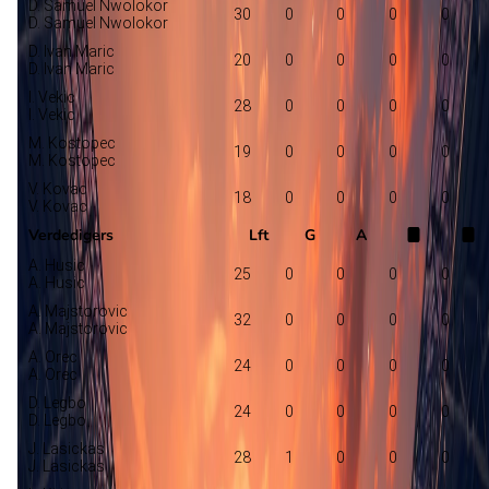
D. Samuel Nwolokor
30
0
0
0
0
D. Samuel Nwolokor
D. Ivan Maric
20
0
0
0
0
D. Ivan Maric
I. Vekic
28
0
0
0
0
I. Vekic
M. Kostopec
19
0
0
0
0
M. Kostopec
V. Kovac
18
0
0
0
0
V. Kovac
Verdedigers
Lft
G
A
A. Husic
25
0
0
0
0
A. Husic
A. Majstorovic
32
0
0
0
0
A. Majstorovic
A. Orec
24
0
0
0
0
A. Orec
D. Legbo
24
0
0
0
0
D. Legbo
J. Lasickas
28
1
0
0
0
J. Lasickas