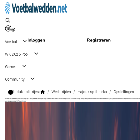
Inloggen
Registreren
Voetbal
WK 2026 Pool
Games
Community
Hajduk split rijeka
/
Wedstrijden
/
Hajduk split rijeka
/
Opstellingen
Wat kost gokken jou? Stop op tijd | 18+ | loketkansspel.nl | Gokken kan verslavend zijn | Deze boodschap mag niet gedeeld worden met minderjarigen | Speel bewust | Algemene voorwaarde
van toepassing | #Advertentie
HNL
, Kroatië
Rijeka
HNL
, Kroatië
19 sep 15:00