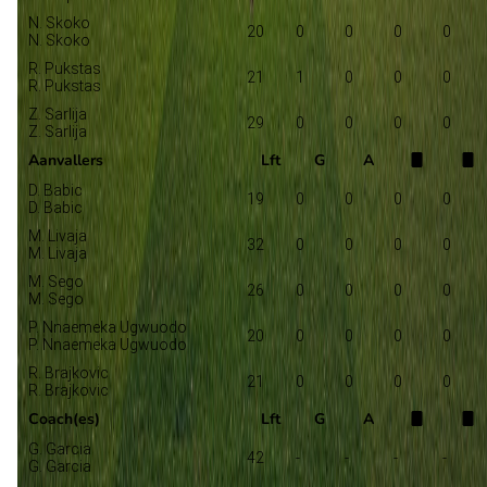
N. Skoko
20
0
0
0
0
N. Skoko
R. Pukstas
21
1
0
0
0
R. Pukstas
Z. Sarlija
29
0
0
0
0
Z. Sarlija
Aanvallers
Lft
G
A
D. Babic
19
0
0
0
0
D. Babic
M. Livaja
32
0
0
0
0
M. Livaja
M. Sego
26
0
0
0
0
M. Sego
P. Nnaemeka Ugwuodo
20
0
0
0
0
P. Nnaemeka Ugwuodo
R. Brajkovic
21
0
0
0
0
R. Brajkovic
Coach(es)
Lft
G
A
G. Garcia
42
-
-
-
-
G. Garcia