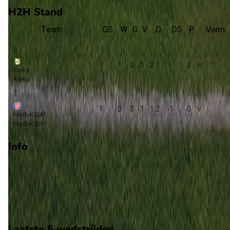
H2H Stand
Team
GS
W
G
V
D
DS
P
Vorm
5
1
1
0
0
2:1
1
3
Rijeka
Rijeka
7
1
0
0
1
1:2
-1
0
Hajduk Split
Hajduk Split
Info
Op 19 september 2026 gaat Rijeka de strijd aan met Hajduk
Split. De wedstrijd wordt afgetrapt om 15:00 en wordt gespee
in de 1. Division.
Stadion: Onbekend
Scheidsrechter: Onbekend
Laatste 5 wedstrijden