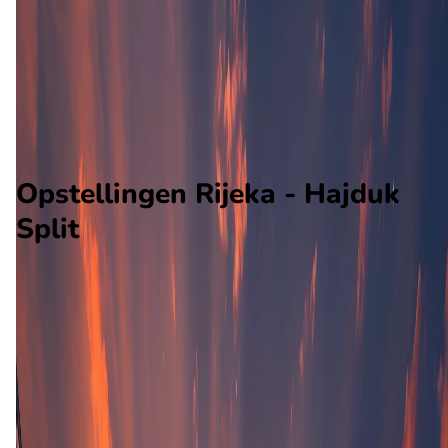
Hajduk Split
Alle wedstrijden
Rijeka - Hajduk Split
Opstellingen
Voorspelling
Voorbeschouwing
Opstellingen Rijeka - Hajduk
Split
Rijeka
Hajduk Split