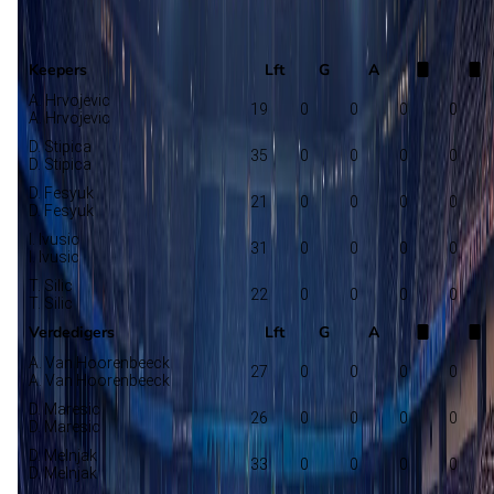
Hajduk Split
Selectie
Keepers
Lft
G
A
A. Hrvojevic
19
0
0
0
0
A. Hrvojevic
D. Stipica
35
0
0
0
0
D. Stipica
D. Fesyuk
21
0
0
0
0
D. Fesyuk
I. Ivusic
31
0
0
0
0
I. Ivusic
T. Silic
22
0
0
0
0
T. Silic
Verdedigers
Lft
G
A
A. Van Hoorenbeeck
27
0
0
0
0
A. Van Hoorenbeeck
D. Maresic
26
0
0
0
0
D. Maresic
D. Melnjak
33
0
0
0
0
D. Melnjak