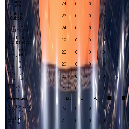
F. Shehu
24
0
0
0
0
F. Shehu
I. Cubelic
23
0
0
0
0
I. Cubelic
N. Jankovic
24
0
0
0
0
N. Jankovic
R. Zlibanovic
19
0
0
0
0
R. Zlibanovic
S. Vignato
22
0
0
0
0
S. Vignato
S. Butic
20
0
0
0
0
S. Butic
T. Dantas
25
0
1
0
0
T. Dantas
T. Fruk
25
0
1
0
0
T. Fruk
Aanvallers
Lft
G
A
A. Matej Juric
23
0
0
0
0
A. Matej Juric
C. Saho
21
0
0
0
0
C. Saho