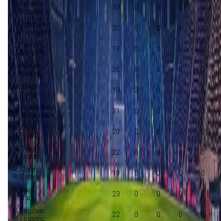
F. Karacic
30
0
0
0
0
F. Karacic
I. Krstanovic
20
0
0
0
0
I. Krstanovic
L. Banovic
19
0
0
0
0
L. Banovic
L. Hodak
20
0
0
0
0
L. Hodak
M. Skelin
19
0
0
0
0
M. Skelin
M. Acapandie
21
0
0
1
0
M. Acapandie
N. Fridl
20
0
0
0
0
N. Fridl
N. Sigur
22
0
0
0
0
N. Sigur
R. Gabric
19
0
0
0
0
R. Gabric
R. Raci
23
0
0
0
0
R. Raci
S. Hrgovic
22
0
0
0
0
S. Hrgovic