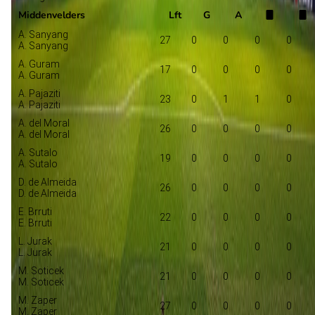
Middenvelders
Lft
G
A
A. Sanyang
27
0
0
0
0
A. Sanyang
A. Guram
17
0
0
0
0
A. Guram
A. Pajaziti
23
0
1
1
0
A. Pajaziti
A. del Moral
26
0
0
0
0
A. del Moral
A. Sutalo
19
0
0
0
0
A. Sutalo
D. de Almeida
26
0
0
0
0
D. de Almeida
E. Brruti
22
0
0
0
0
E. Brruti
L. Jurak
21
0
0
0
0
L. Jurak
M. Soticek
21
0
0
0
0
M. Soticek
M. Zaper
27
0
0
0
0
M. Zaper