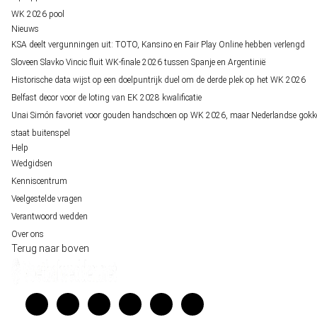
WK 2026 pool
Nieuws
KSA deelt vergunningen uit: TOTO, Kansino en Fair Play Online hebben verlengd
Sloveen Slavko Vincic fluit WK-finale 2026 tussen Spanje en Argentinië
Historische data wijst op een doelpuntrijk duel om de derde plek op het WK 2026
Belfast decor voor de loting van EK 2028 kwalificatie
Unai Simón favoriet voor gouden handschoen op WK 2026, maar Nederlandse gokk
staat buitenspel
Help
Wedgidsen
Kenniscentrum
Veelgestelde vragen
Verantwoord wedden
Over ons
Terug naar boven