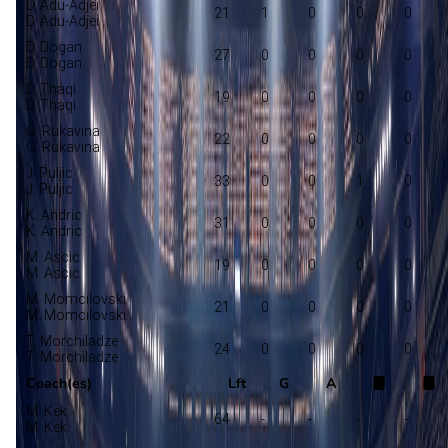
D. Adu-Adjei
21
1
0
0
0
D. Adu-Adjei
D. Dogan
27
0
0
0
0
D. Dogan
D. Thaqi
19
0
0
0
0
D. Thaqi
G. Rukavina
22
0
0
0
0
G. Rukavina
J. Puljic
33
0
0
1
0
J. Puljic
K. Andric
31
0
0
0
0
K. Andric
M. Ascic
19
0
0
0
0
M. Ascic
M. Momcilovski
21
0
0
0
0
M. Momcilovski
T. Morchiladze
24
0
0
0
0
T. Morchiladze
Coach(es)
Lft
G
A
M. Kek
64
-
-
-
-
M. Kek