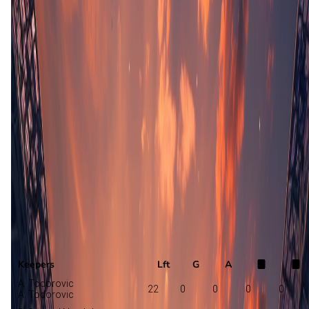
Opstelling nog niet bekend
Hajduk Split
Rijeka
Selectie
Keepers
Lft
G
A
A. Todorovic
22
0
0
0
0
A. Todorovic