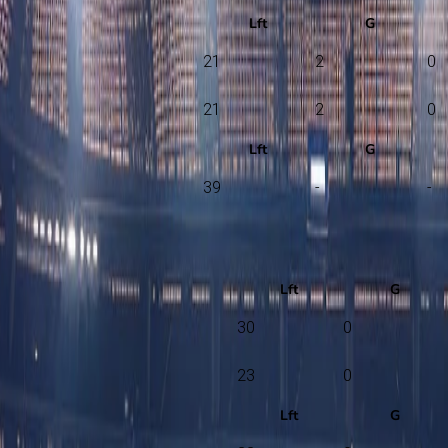
Lft
G
21
2
0
21
2
0
Lft
G
39
-
-
Lft
G
30
0
23
0
Lft
G