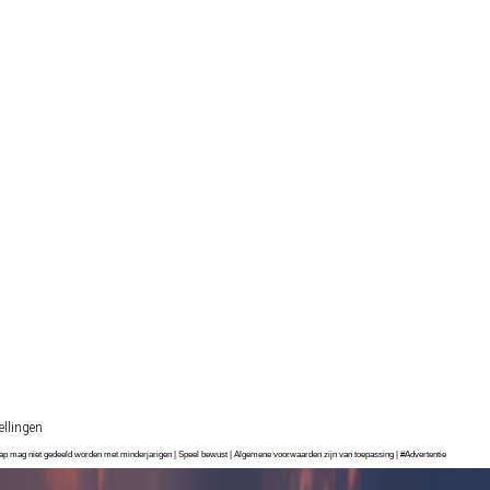
ellingen
chap mag niet gedeeld worden met minderjarigen | Speel bewust | Algemene voorwaarden zijn van toepassing | #Advertentie