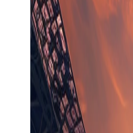
Opstelling nog niet bekend
Ranheim
C. Eggen Rismark