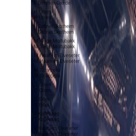
F. Dimmen Gjerde
H. Urnes
H. Urnes
I. Gabriel Skotheim
I. Gabriel Skotheim
M. Teige Moltubakk
M. Teige Moltubakk
M. Haaheim Elveseter
M. Haaheim Elveseter
M. Scarcella
M. Scarcella
O. Olsen
O. Olsen
S. Biller
S. Biller
T. Kallevaag
T. Kallevaag
V. Haaheim Elveseter
V. Haaheim Elveseter