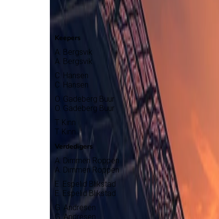
Hoedd
Selectie
Keepers
A. Bergsvik
A. Bergsvik
C. Hansen
C. Hansen
O. Gadeberg Buur
O. Gadeberg Buur
T. Kinn
T. Kinn
Verdedigers
A. Dimmen Roppen
A. Dimmen Roppen
E. Espelid Blikstad
E. Espelid Blikstad
G. Andresen
G. Andresen