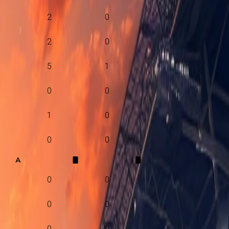
2
0
2
0
5
1
0
0
1
0
0
0
A
0
0
0
0
0
0