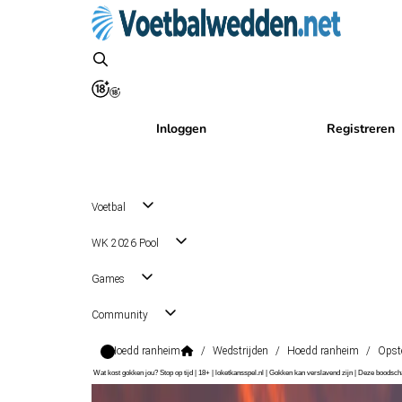
Inloggen
Registreren
Voetbal
WK 2026 Pool
Games
Community
Hoedd ranheim
/
Wedstrijden
/
Hoedd ranheim
/
Opst
Wat kost gokken jou? Stop op tijd | 18+ | loketkansspel.nl | Gokken kan verslavend zijn | Deze boods
1. Divisjon
, Noorwegen