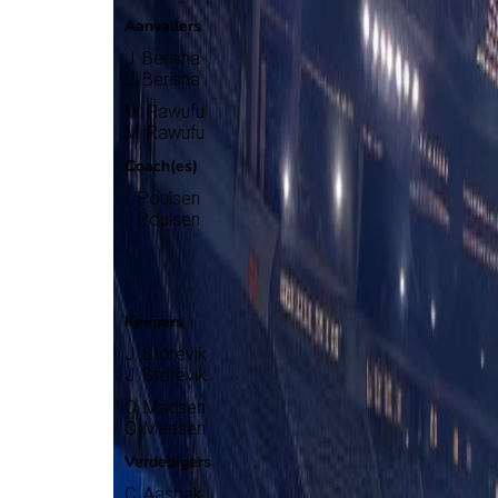
Aanvallers
J. Berisha
J. Berisha
M. Rawufu
M. Rawufu
Coach(es)
I. Poulsen
I. Poulsen
Ranheim
Selectie
Keepers
J. Storevik
J. Storevik
O. Madsen
O. Madsen
Verdedigers
C. Aasbak