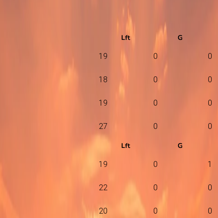
Lft
G
19
0
0
18
0
0
19
0
0
27
0
0
Lft
G
19
0
1
22
0
0
20
0
0