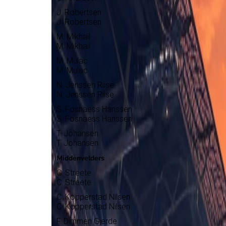
J. Robertsen
J. Robertsen
M. Mikhail
M. Mikhail
M. Mulac
M. Mulac
N. Jenssen Riise
N. Jenssen Riise
S. Fosnaess Hanssen
S. Fosnaess Hanssen
T. Johansen
T. Johansen
Middenvelders
C. Streete
C. Streete
C. Kopperstad Nilsen
C. Kopperstad Nilsen
F. Dimmen Gjerde