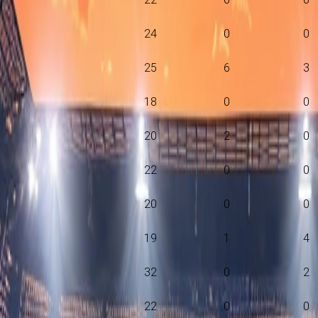
24
0
0
25
6
3
18
0
0
20
2
0
22
0
0
20
0
0
19
1
4
32
0
2
22
0
0