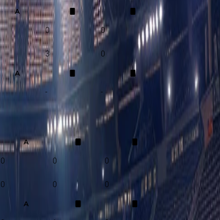
A
0
0
3
0
A
-
-
A
0
0
0
0
0
0
A