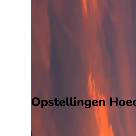
Hoedd
1. Divisjon
, Noorwegen
14 okt 17:00
Ranheim
Alle wedstrijden
Hoedd - Ranheim
Opstellingen
Voorspelling
Voorbeschouwing
Opstellingen Hoe
Hoedd
I. Poulsen
Ranheim