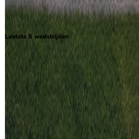
wedstrijd wordt afgetrapt om 15:00 en wordt gespeeld in de
Norway 2.
Stadion: Hoeddvoll Stadion
Scheidsrechter: Onbekend
Laatste 5 wedstrijden
H2H
Hoedd
Raufoss
26 apr
2026
Raufoss
Hoedd
1
1
30 aug
2025
Hoedd
Raufoss
2
4
21 jun
2025