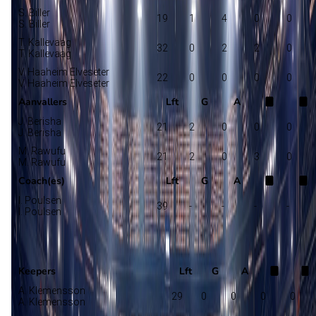
S. Biller
19
1
4
0
0
S. Biller
T. Kallevaag
32
0
2
2
0
T. Kallevaag
V. Haaheim Elveseter
22
0
0
0
0
V. Haaheim Elveseter
Aanvallers
Lft
G
A
J. Berisha
21
2
0
0
0
J. Berisha
M. Rawufu
21
2
0
3
0
M. Rawufu
Coach(es)
Lft
G
A
I. Poulsen
39
-
-
-
-
I. Poulsen
Raufoss
Selectie
Keepers
Lft
G
A
A. Klemensson
29
0
0
0
0
A. Klemensson