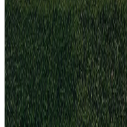
Raufoss
Hoedd
6
1
29 okt
2023
Raufoss
Hoedd
0
1
10 apr
2023
Hoedd
Raufoss
1
0
Hoedd (2)
40%
Gelijk (1)
20%
Raufoss (2)
40%