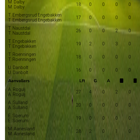
M. Dalby
18
0
0
0
0
M. Dalby
T. Embergsrud Engebakken
17
0
0
0
0
T. Embergsrud Engebakken
T. Naustdal
26
0
0
2
0
T. Naustdal
T. Engebakken
19
2
0
3
0
T. Engebakken
T. Roenningen
18
0
0
0
0
T. Roenningen
U. Danbolt
16
0
0
0
0
U. Danbolt
Aanvallers
Lft
G
A
A. Rogulj
27
4
0
2
0
A. Rogulj
A. Sulland
20
0
0
0
0
A. Sulland
E. Soerum
19
0
0
0
0
E. Soerum
M. Aanesland
28
2
0
1
0
M. Aanesland