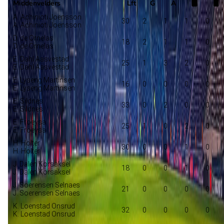
Middenvelders
Lft
G
A
A. Achinioti Joensson
30
2
1
1
0
A. Achinioti Joensson
D. de Ornelas
18
2
1
1
0
D. de Ornelas
E. Dahl Aasvestad
25
1
3
2
0
E. Dahl Aasvestad
E. Lyseng Martinsen
16
0
0
0
0
E. Lyseng Martinsen
E. Sildnes
33
0
2
0
0
E. Sildnes
E. Froeysa
25
1
0
2
0
E. Froeysa
H. Holter
30
0
0
1
0
H. Holter
J. Dalen Korsaksel
18
0
0
1
0
J. Dalen Korsaksel
J. Soerensen Selnaes
21
0
0
0
0
J. Soerensen Selnaes
K. Loenstad Onsrud
32
0
0
0
0
K. Loenstad Onsrud