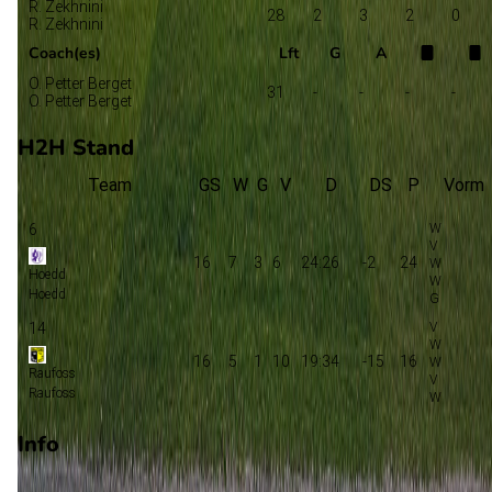
R. Zekhnini
28
2
3
2
0
R. Zekhnini
Coach(es)
Lft
G
A
O. Petter Berget
31
-
-
-
-
O. Petter Berget
H2H Stand
Team
GS
W
G
V
D
DS
P
Vorm
6
16
7
3
6
24:26
-2
24
Hoedd
Hoedd
14
16
5
1
10
19:34
-15
16
Raufoss
Raufoss
Info
Op 18 oktober 2026 gaat Hoedd de strijd aan met Raufoss. D