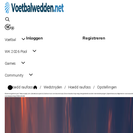
Inloggen
Registreren
Voetbal
WK 2026 Pool
Games
Community
Hoedd raufoss
/
Wedstrijden
/
Hoedd raufoss
/
Opstellingen
Wat kost gokken jou? Stop op tijd | 18+ | loketkansspel.nl | Gokken kan verslavend zijn | Deze boodschap mag niet gedeeld worden met minderjarigen | Speel bewust | Algemene voorwaarde
van toepassing | #Advertentie
1. Divisjon
, Noorwegen
Hoedd
1. Divisjon
, Noorwegen
18 okt 15:00