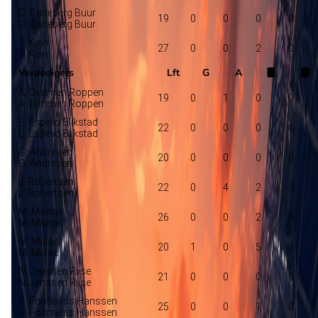
O. Gadeberg Buur
19
0
0
0
0
O. Gadeberg Buur
T. Kinn
27
0
0
2
0
T. Kinn
Verdedigers
Lft
G
A
A. Dimmen Roppen
19
0
1
0
0
A. Dimmen Roppen
E. Espelid Blikstad
22
0
0
0
0
E. Espelid Blikstad
G. Andresen
20
0
0
0
0
G. Andresen
J. Robertsen
22
0
4
2
0
J. Robertsen
M. Mikhail
26
0
0
2
0
M. Mikhail
M. Mulac
20
1
0
5
1
M. Mulac
N. Jenssen Riise
21
0
0
0
0
N. Jenssen Riise
S. Fosnaess Hanssen
25
0
0
1
0
S. Fosnaess Hanssen