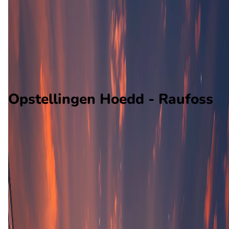
Raufoss
Alle wedstrijden
Hoedd - Raufoss
Opstellingen
Voorspelling
Voorbeschouwing
Opstellingen Hoedd - Raufoss
Hoedd
I. Poulsen
Raufoss
O. Petter Berget