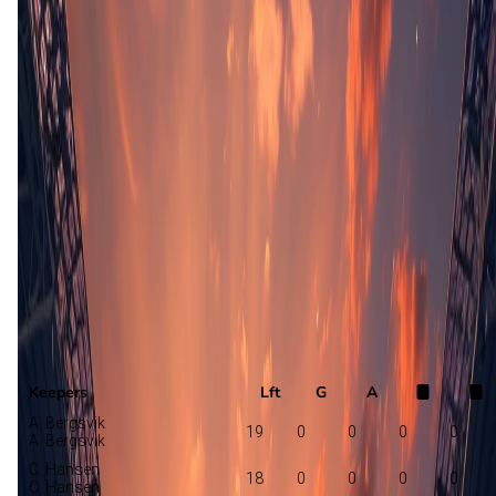
Opstelling nog niet bekend
Raufoss
O. Petter Berget
Hoedd
Selectie
Keepers
Lft
G
A
A. Bergsvik
19
0
0
0
0
A. Bergsvik
C. Hansen
18
0
0
0
0
C. Hansen