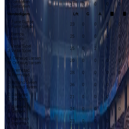
D. Synstelien
24
0
0
0
0
D. Synstelien
Verdedigers
Lft
G
A
E. Furre Gjerde
23
0
0
0
0
E. Furre Gjerde
J. Barros
25
0
0
0
0
J. Barros
J. Vedal Sjoel
25
0
2
1
0
J. Vedal Sjoel
M. Orrhaug Larsen
20
0
0
0
0
M. Orrhaug Larsen
N. Fremstad
28
0
0
0
0
N. Fremstad
O. Amund Sveen
36
0
0
0
0
O. Amund Sveen
O. Sangnes
21
0
0
0
0
O. Sangnes
S. Gjelsvik
24
0
0
1
0
S. Gjelsvik
Y. Agyeman
23
0
0
0
0
Y. Agyeman