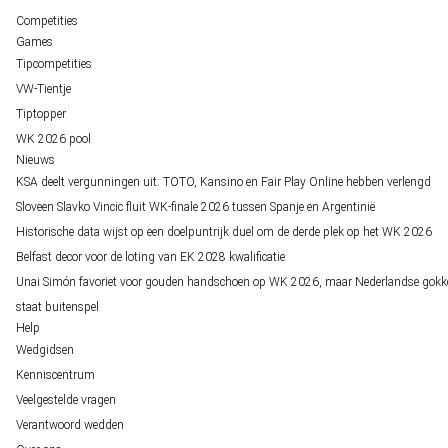
Competities
Games
Tipcompetities
VW-Tientje
Tiptopper
WK 2026 pool
Nieuws
KSA deelt vergunningen uit: TOTO, Kansino en Fair Play Online hebben verlengd
Sloveen Slavko Vincic fluit WK-finale 2026 tussen Spanje en Argentinië
Historische data wijst op een doelpuntrijk duel om de derde plek op het WK 2026
Belfast decor voor de loting van EK 2028 kwalificatie
Unai Simón favoriet voor gouden handschoen op WK 2026, maar Nederlandse gokk
staat buitenspel
Help
Wedgidsen
Kenniscentrum
Veelgestelde vragen
Verantwoord wedden