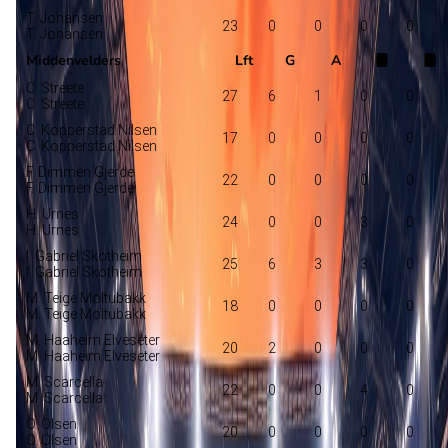
T. Johansen
23
0
0
0
0
T. Johansen
Middenvelders
Lft
G
A
C. Streete
27
6
1
0
0
C. Streete
C. Kopperstad Nilsen
17
0
0
0
0
C. Kopperstad Nilsen
F. Dimmen Gjerde
22
0
0
0
0
F. Dimmen Gjerde
H. Urnes
24
0
0
3
0
H. Urnes
I. Gabriel Skotheim
25
6
3
3
0
I. Gabriel Skotheim
M. Teige Moltubakk
18
0
0
0
0
M. Teige Moltubakk
M. Haaheim Elveseter
20
2
0
0
0
M. Haaheim Elveseter
M. Scarcella
22
0
0
4
0
M. Scarcella
O. Olsen
20
0
0
0
0
O. Olsen