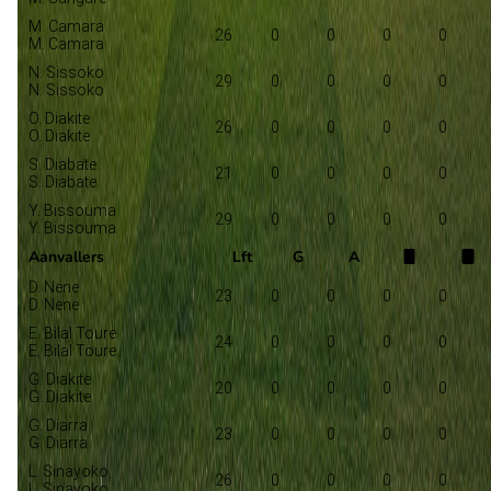
M. Camara
26
0
0
0
0
M. Camara
N. Sissoko
29
0
0
0
0
N. Sissoko
O. Diakite
26
0
0
0
0
O. Diakite
S. Diabate
21
0
0
0
0
S. Diabate
Y. Bissouma
29
0
0
0
0
Y. Bissouma
Aanvallers
Lft
G
A
D. Nene
23
0
0
0
0
D. Nene
E. Bilal Toure
24
0
0
0
0
E. Bilal Toure
G. Diakite
20
0
0
0
0
G. Diakite
G. Diarra
23
0
0
0
0
G. Diarra
L. Sinayoko
26
0
0
0
0
L. Sinayoko