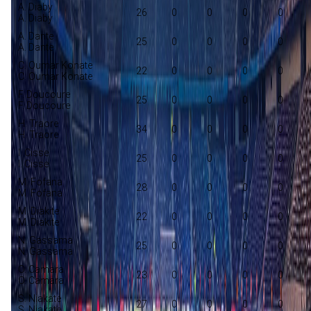
A. Diaby
26
0
0
0
0
A. Diaby
A. Dante
25
0
0
0
0
A. Dante
C. Oumar Konate
22
0
0
0
0
C. Oumar Konate
F. Doucoure
25
0
0
0
0
F. Doucoure
H. Traore
34
0
0
0
0
H. Traore
I. Cisse
25
0
0
0
0
I. Cisse
M. Fofana
28
0
0
0
0
M. Fofana
M. Diakite
22
0
0
0
0
M. Diakite
N. Gassama
25
0
0
0
0
N. Gassama
O. Camara
23
0
0
0
0
O. Camara
S. Niakate
27
0
0
0
0
S. Niakate