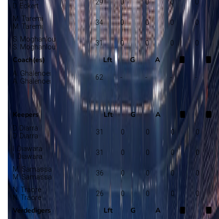
29
0
0
0
0
D. Eckert
M. Taremi
34
0
0
0
0
M. Taremi
S. Moghanlou
31
0
0
0
0
S. Moghanlou
Coach(es)
Lft
G
A
A. Ghalenoei
62
-
-
-
-
A. Ghalenoei
Mali
Selectie
Keepers
Lft
G
A
D. Diarra
31
0
0
0
0
D. Diarra
I. Diawara
31
0
0
0
0
I. Diawara
M. Samassa
36
0
0
0
0
M. Samassa
N. Traore
26
0
0
0
0
N. Traore
Verdedigers
Lft
G
A