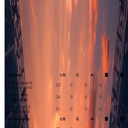
Opstelling nog niet bekend
Mali
Iran
Selectie
Keepers
Lft
G
A
A. Beiranvand
33
0
0
0
0
A. Beiranvand
H. Hosseini
34
0
0
0
0
H. Hosseini
P. Niazmand
31
0
0
0
0
P. Niazmand
Verdedigers
Lft
G
A
A. Nemati