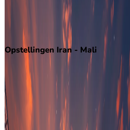
Mali
Alle wedstrijden
Iran - Mali
Opstellingen
Voorspelling
Voorbeschouwing
Opstellingen Iran - Mali
Iran
Mali