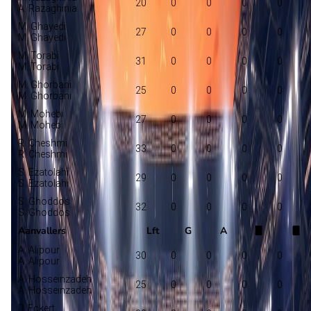
20
0
0
0
0
A. Razaghinia
M. Ghayedi
27
0
0
0
0
M. Ghayedi
M. Torabi
31
0
0
0
0
M. Torabi
M. Ghorbani
25
0
0
0
0
M. Ghorbani
M. Mohebi
27
0
0
0
0
M. Mohebi
R. Cheshmi
33
0
0
0
0
R. Cheshmi
S. Ezatolahi
29
0
0
0
0
S. Ezatolahi
S. Ghoddos
32
0
0
0
0
S. Ghoddos
Aanvallers
Lft
G
A
A. Alipour
30
0
0
0
0
A. Alipour
A. Hosseinzadeh
25
0
0
0
0
A. Hosseinzadeh
D. Eckert