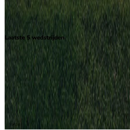
Op 4 juni 2026 gaat Iran de strijd aan met Mali. De wedstrijd
wordt afgetrapt om 16:30 en wordt gespeeld in de
Vriendschappelijke wedstrijden.
Stadion: Azadi Stadium
Scheidsrechter: Onbekend
Laatste 5 wedstrijden
H2H
Iran
Mali
4 jun
2026
Iran
Mali
2
0
30 dec
2009
Iran
Mali
1
2
Iran (1)
50%
Mali (1)
50%
Voetbal