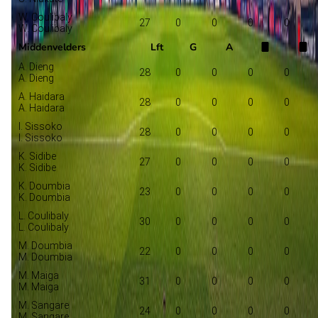
W. Coulibaly
27
0
0
0
0
W. Coulibaly
Middenvelders
Lft
G
A
A. Dieng
28
0
0
0
0
A. Dieng
A. Haidara
28
0
0
0
0
A. Haidara
I. Sissoko
28
0
0
0
0
I. Sissoko
K. Sidibe
27
0
0
0
0
K. Sidibe
K. Doumbia
23
0
0
0
0
K. Doumbia
L. Coulibaly
30
0
0
0
0
L. Coulibaly
M. Doumbia
22
0
0
0
0
M. Doumbia
M. Maiga
31
0
0
0
0
M. Maiga
M. Sangare
24
0
0
0
0
M. Sangare