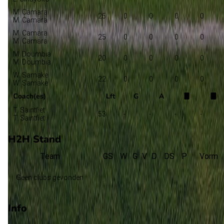
M. Camara
25
0
0
0
0
M. Camara
M. Camara
25
0
0
0
0
M. Camara
M. Doumbia
20
0
0
0
0
M. Doumbia
W. Samake
22
0
0
0
0
W. Samake
Coach(es)
Lft
G
A
T. Saintfiet
53
-
-
-
-
T. Saintfiet
H2H Stand
Team
GS
W
G
V
D
DS
P
Vorm
Geen clubs gevonden
Info