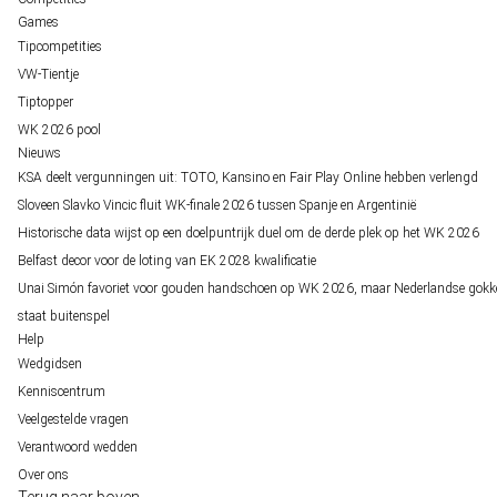
Games
Tipcompetities
VW-Tientje
Tiptopper
WK 2026 pool
Nieuws
KSA deelt vergunningen uit: TOTO, Kansino en Fair Play Online hebben verlengd
Sloveen Slavko Vincic fluit WK-finale 2026 tussen Spanje en Argentinië
Historische data wijst op een doelpuntrijk duel om de derde plek op het WK 2026
Belfast decor voor de loting van EK 2028 kwalificatie
Unai Simón favoriet voor gouden handschoen op WK 2026, maar Nederlandse gokk
staat buitenspel
Help
Wedgidsen
Kenniscentrum
Veelgestelde vragen
Verantwoord wedden
Over ons
Terug naar boven