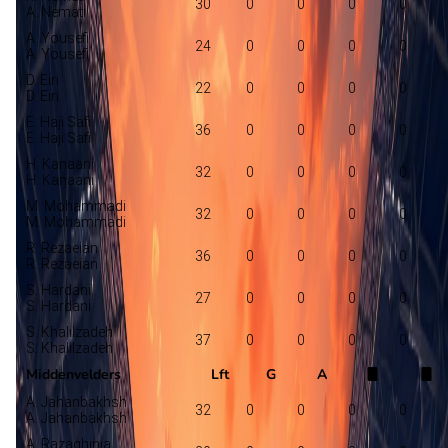
30
0
0
0
0
A. Nemati
A. Yousefi
24
0
0
0
0
A. Yousefi
D. Eiri
22
0
0
0
0
D. Eiri
E. Haji Safi
36
0
0
0
0
E. Haji Safi
H. Kanaani
32
0
0
0
0
H. Kanaani
M. Mohammadi
32
0
0
0
0
M. Mohammadi
R. Rezaeian
36
0
0
0
0
R. Rezaeian
S. Hardani
27
0
0
0
0
S. Hardani
S. Khalilzadeh
37
0
0
0
0
S. Khalilzadeh
Middenvelders
Lft
G
A
A. Jahanbakhsh
32
0
0
0
0
A. Jahanbakhsh
A. Razaghinia