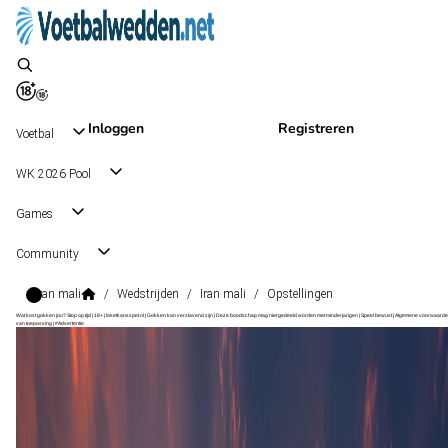
Inloggen
Registreren
Voetbal
WK 2026 Pool
Games
Community
Iran mali
/
Wedstrijden
/
Iran mali
/
Opstellingen
Wat kost gokken jou? Stop op tijd | 18+ | loketkansspel.nl | Gokken kan verslavend zijn | Deze boodschap mag niet gedeeld worden met minderjarigen | Speel bewust | Algemene voorwaarde
van toepassing | #Advertentie
Friendlies
, Internationaal
Iran
Friendlies
, Internationaal
2 - 0