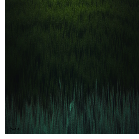
Turkije
0
0
29 mrt
2022
Turkije
Italië
2
3
11 jun
2021
Turkije
Italië
0
3
15 nov
2006
Italië
Turkije
1
1
20 nov
2002
Italië
Turkije
1
1
Gelijk (3)
60%
Italië (2)
40%
Voetbal