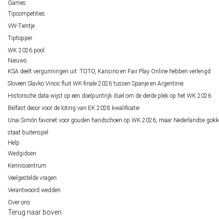
Games
Tipcompetities
VW-Tientje
Tiptopper
WK 2026 pool
Nieuws
KSA deelt vergunningen uit: TOTO, Kansino en Fair Play Online hebben verlengd
Sloveen Slavko Vincic fluit WK-finale 2026 tussen Spanje en Argentinië
Historische data wijst op een doelpuntrijk duel om de derde plek op het WK 2026
Belfast decor voor de loting van EK 2028 kwalificatie
Unai Simón favoriet voor gouden handschoen op WK 2026, maar Nederlandse gokk
staat buitenspel
Help
Wedgidsen
Kenniscentrum
Veelgestelde vragen
Verantwoord wedden
Over ons
Terug naar boven