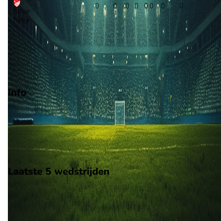
0
0
0
0
0:0
0
0
Turkije
Turkije
Play-offs championship
Degradatie
Play-offs degradatie
Info
Op 28 september 2026 gaat Turkije de strijd aan met Italië. De
wedstrijd wordt afgetrapt om 18:45 en wordt gespeeld in de
UEFA Nations League A.
Stadion: Bursa Buyuksehir Belediye Stadyumu
Scheidsrechter: Onbekend
Laatste 5 wedstrijden
H2H
Turkije
Italië
4 jun
2024
Italië