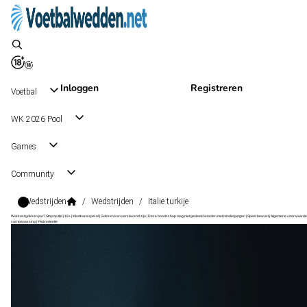
Inloggen
Registreren
Voetbal
WK 2026 Pool
Games
Community
Wedstrijden
/
Wedstrijden
/
Italie turkije
Wat kost gokken jou? Stop op tijd | 18+ | loketkansspel.nl | Gokken kan verslavend zijn | Deze boodschap mag niet gedeeld worden met minderjarigen | Speel bewust | Algemene voorwaarde
van toepassing | #Advertentie
UEFA Nations League A Grp. 1
, Internationaal
Turkije
UEFA Nations League A Grp. 1
, Internationaal
28 sep 18:45