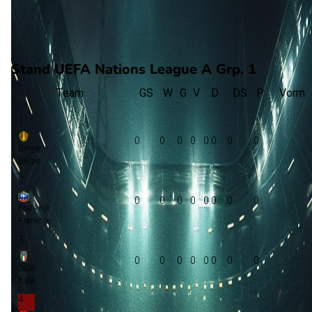
0
verloren
vorm
Stand UEFA Nations League A Grp. 1
Team
GS
W
G
V
D
DS
P
Vorm
1
0
0
0
0
0:0
0
0
België
België
2
0
0
0
0
0:0
0
0
Frankrijk
Frankrijk
3
0
0
0
0
0:0
0
0
Italië
Italië
4