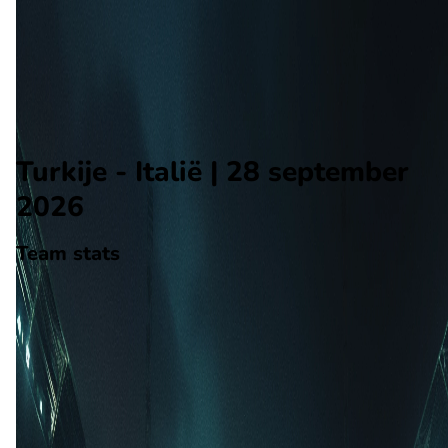
Italië
Alle wedstrijden
Turkije - Italië
Opstellingen
Voorspelling
Voorbeschouwing
Turkije - Italië | 28 september
2026
Team stats
Turkije
Turkije
-
Italië
Italië
0
aantal goals
0
gewonnen