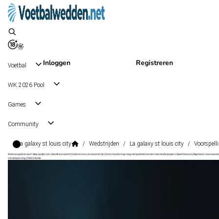
Inloggen
Registreren
Voetbal
WK 2026 Pool
Games
Community
La galaxy st louis city
/
Wedstrijden
/
La galaxy st louis city
/
Voorspell
Wat kost gokken jou? Stop op tijd | 18+ | loketkansspel.nl | Gokken kan verslavend zijn | Deze boodschap mag niet gedeeld worden met minderjarigen | Speel bewust | Algemene voorwaarde
van toepassing | #Advertentie
Major League Soccer
, USA
St. Louis City
Major League Soccer
, USA
11 okt 23:00