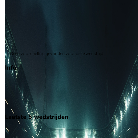
LA Galaxy
Alle wedstrijden
St. Louis City - LA Galaxy
Opstellingen
Voorspelling
Voorbeschouwing
Geen voorspelling gevonden voor deze wedstrijd.
Info
Op 11 oktober 2026 gaat St. Louis City de strijd aan met LA
Galaxy. De wedstrijd wordt afgetrapt om 23:00 en wordt
gespeeld in de Major League Soccer.
Stadion: Energizer Park
Scheidsrechter: Onbekend
Laatste 5 wedstrijden
H2H
St. Louis City
LA Galaxy