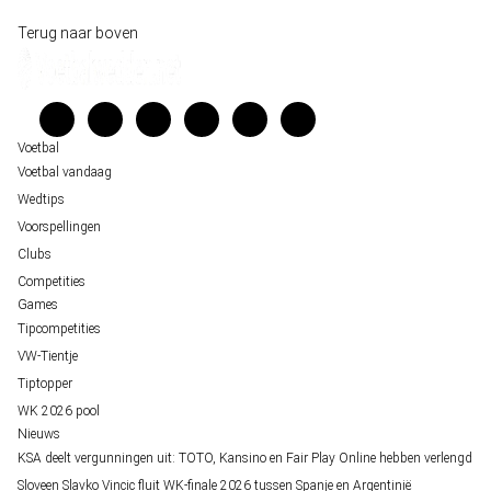
Historische data wijst op een doelpuntrijk duel om de derde plek op het WK 20
Wedgidsen
Terug naar boven
Belfast decor voor de loting van EK 2028 kwalificatie
Kenniscentrum
Unai Simón favoriet voor gouden handschoen op WK 2026, maar Nederlandse 
Veelgestelde vragen
staat buitenspel
Verantwoord wedden
Over ons
Voetbal
Voetbal vandaag
Wedtips
Voorspellingen
Clubs
Competities
Games
Tipcompetities
VW-Tientje
Tiptopper
WK 2026 pool
Nieuws
KSA deelt vergunningen uit: TOTO, Kansino en Fair Play Online hebben verlengd
Sloveen Slavko Vincic fluit WK-finale 2026 tussen Spanje en Argentinië