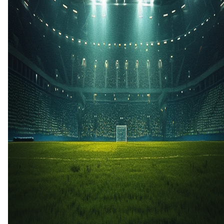
23 jul
2026
LA Galaxy
St. Louis City
1
3
14 jun
2025
St. Louis City
LA Galaxy
3
3
9 mrt
2025
LA Galaxy
St. Louis City
0
3
1 sep
2024
St. Louis City