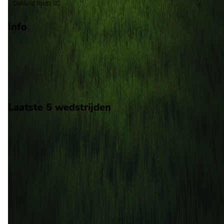
Oakland Roots SC
Info
Op 6 augustus 2026 gaat Las Vegas Lights FC de strijd aan m
Oakland Roots SC. De wedstrijd wordt afgetrapt om 02:30 en
wordt gespeeld in de USA 2.
Stadion: Onbekend
Scheidsrechter: Onbekend
Laatste 5 wedstrijden
H2H
Las Vegas Lights FC
Oakland Roots SC
6 aug
2026
Las Vegas Lights FC
Oakland Roots SC
0
0
23 apr
2026