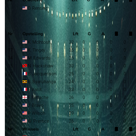
D. Rensing
-
-
-
-
-
Oakland Roots SC
Selectie
Nr
Opstelling
Lft
G
A
1
K. McIntosh
32
0
0
0
0
17
K. Tingey
25
0
0
0
0
34
M. Edwards
25
0
0
0
0
15
N. Hackshaw
30
0
0
0
0
27
B. Jacquesson
25
0
0
0
0
6
B. Byaruhanga
24
0
0
0
0
10
F. Valot
33
0
0
0
0
77
F. Bettache
26
0
0
0
0
23
J. Bravo
25
0
0
0
0
9
P. Wilson
29
0
0
0
0
7
W. Prentice
26
0
0
0
0
Nr
Wissels
Lft
G
A