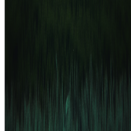
Oakland Roots SC
Las Vegas Lights FC
4
2
12 okt
2025
Las Vegas Lights FC
Oakland Roots SC
2
2
30 mrt
2025
Oakland Roots SC
Las Vegas Lights FC
0
0
20 okt
2024
Las Vegas Lights FC
Oakland Roots SC
2
3