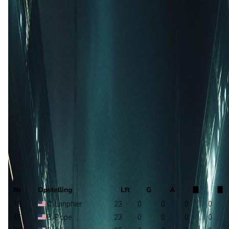
Oakland Roots SC
R. Martin
Las Vegas Lights FC
Selectie
Nr
Opstelling
Lft
G
A
13
C. Lanphier
23
0
0
0
0
45
B. Pope
23
0
0
0
0