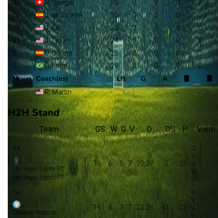
33
R. Spiegel
33
0
0
0
0
11
J. de Vicente
25
0
0
0
0
19
J. Kiil
23
0
0
0
0
21
T. Lepley
24
0
0
0
0
5
D. Garcia
25
0
0
0
0
2
B. Lapa
29
0
0
0
0
Nr
Coach(es)
Lft
G
A
R. Martin
-
-
-
-
-
H2H Stand
Team
GS
W
G
V
D
DS
P
Vorm
14
18
6
5
7
25:27
-2
23
Las Vegas Lights FC
Las Vegas Lights FC
16
19
5
7
7
25:28
-3
22
Oakland Roots SC