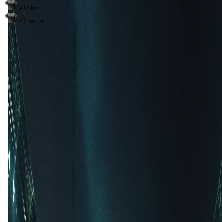
9
Wilson
7
Prentice