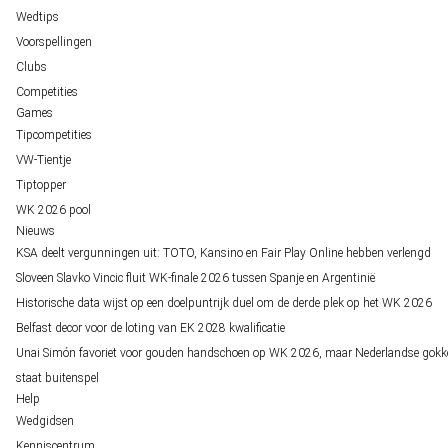
Wedtips
Voorspellingen
Clubs
Competities
Games
Tipcompetities
VW-Tientje
Tiptopper
WK 2026 pool
Nieuws
KSA deelt vergunningen uit: TOTO, Kansino en Fair Play Online hebben verlengd
Sloveen Slavko Vincic fluit WK-finale 2026 tussen Spanje en Argentinië
Historische data wijst op een doelpuntrijk duel om de derde plek op het WK 2026
Belfast decor voor de loting van EK 2028 kwalificatie
Unai Simón favoriet voor gouden handschoen op WK 2026, maar Nederlandse gokk
staat buitenspel
Help
Wedgidsen
Kenniscentrum