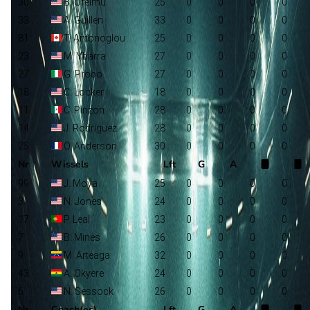
30
B. Ofeimu
25
0
0
0
0
33
A. Guillen
33
0
0
0
0
81
T. Antonoglou
25
0
0
0
0
23
M. Ybarra
27
0
0
0
0
27
G. Probo
27
0
0
0
0
18
C. Locker
18
0
0
0
0
11
C. Pinzon
28
0
0
0
0
14
J. Rodriguez
28
0
0
0
0
25
O. Anderson
30
0
0
0
0
Nr
Wissels
Lft
G
A
99
J. Moya
25
0
0
0
0
3
N. Jones
24
0
0
0
0
17
P. Leal
23
0
0
0
0
7
B. Mines
26
0
0
0
0
9
M. Arteaga
32
0
0
0
0
43
A. Okyere
24
0
0
0
0
6
N. Sessock
26
0
0
0
0
Nr
Coach(es)
Lft
G
A