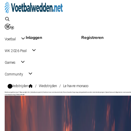
Inloggen
Registreren
Voetbal
WK 2026 Pool
Games
Community
Wedstrijden
/
Wedstrijden
/
Le havre monaco
Wat kost gokken jou? Stop op tijd | 18+ | loketkansspel.nl | Gokken kan verslavend zijn | Deze boodschap mag niet gedeeld worden met minderjarigen | Speel bewust | Algemene voorwaarde
van toepassing | #Advertentie
Ligue 1
, Frankrijk
Le Havre
Ligue 1
, Frankrijk
23 aug 15:15