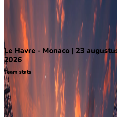
Monaco
Alle wedstrijden
Le Havre - Monaco
Opstellingen
Voorspelling
Voorbeschouwing
Le Havre - Monaco | 23 augustu
2026
Team stats
Le Havre
Le Havre
-
Monaco
Monaco
0
aantal goals