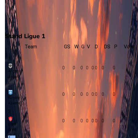
0
gewonnen
0
verloren
vorm
Stand Ligue 1
Team
GS
W
G
V
D
DS
P
Vorm
1
0
0
0
0
0:0
0
0
Angers
Angers
2
0
0
0
0
0:0
0
0
Auxerre
Auxerre
3
0
0
0
0
0:0
0
0
Brest
Brest
4