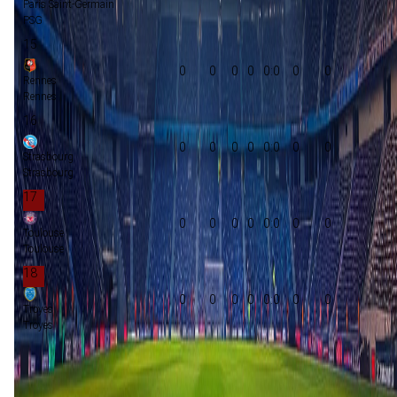
Paris Saint-Germain
PSG
15
0
0
0
0
0:0
0
0
Rennes
Rennes
16
0
0
0
0
0:0
0
0
Strasbourg
Strasbourg
17
0
0
0
0
0:0
0
0
Toulouse
Toulouse
18
0
0
0
0
0:0
0
0
Troyes
Troyes
Groepsfase Champions League
Voorronde Champions League