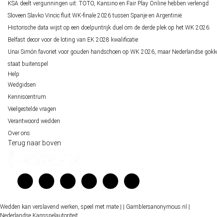
KSA deelt vergunningen uit: TOTO, Kansino en Fair Play Online hebben verlengd
Sloveen Slavko Vincic fluit WK-finale 2026 tussen Spanje en Argentinië
Historische data wijst op een doelpuntrijk duel om de derde plek op het WK 2026
Belfast decor voor de loting van EK 2028 kwalificatie
Unai Simón favoriet voor gouden handschoen op WK 2026, maar Nederlandse gokk
staat buitenspel
Help
Wedgidsen
Kenniscentrum
Veelgestelde vragen
Verantwoord wedden
Over ons
Terug naar boven
Wedden kan verslavend werken, speel met mate |
| Gamblersanonymous.nl
|
Nederlandse Kansspelautoriteit