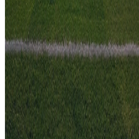
Le Havre
Monaco
24 jan
2026
Le Havre
Monaco
0
0
16 aug
2025
Monaco
Le Havre
3
1
26 apr
2025
Le Havre
Monaco
1
1
22 sep
2024
Monaco