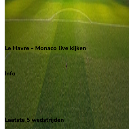
Groepsfase Europa League
Play-offs voorronde Europa Conference League
Degradatie
Play-offs degradatie
Le Havre - Monaco live kijken
Viaplay
Info
Op 23 augustus 2026 gaat Le Havre de strijd aan met Monaco
De wedstrijd wordt afgetrapt om 15:15 en wordt gespeeld in 
Ligue 1.
Stadion: Stade Oceane
Scheidsrechter: Onbekend
Laatste 5 wedstrijden
H2H