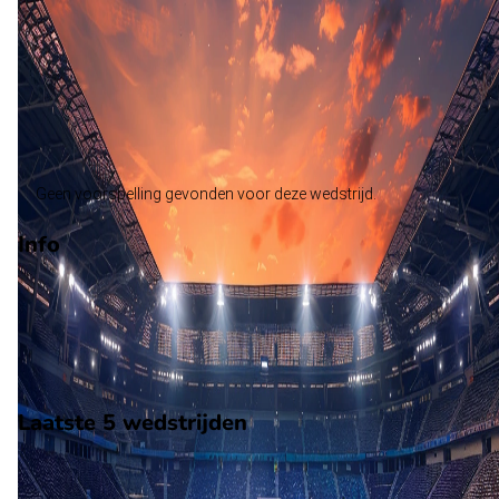
Le Puy
Alle wedstrijden
Sochaux - Le Puy
Opstellingen
Voorspelling
Voorbeschouwing
Geen voorspelling gevonden voor deze wedstrijd.
Info
Op 15 mei 2026 gaat Sochaux de strijd aan met Le Puy. De
wedstrijd wordt afgetrapt om 17:30 en wordt gespeeld in de
National.
Stadion: Onbekend
Scheidsrechter: Onbekend
Laatste 5 wedstrijden
H2H
Sochaux
Le Puy