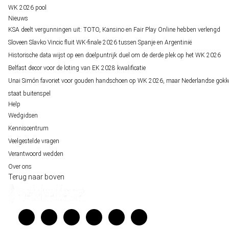
WK 2026 pool
Nieuws
KSA deelt vergunningen uit: TOTO, Kansino en Fair Play Online hebben verlengd
Sloveen Slavko Vincic fluit WK-finale 2026 tussen Spanje en Argentinië
Historische data wijst op een doelpuntrijk duel om de derde plek op het WK 2026
Belfast decor voor de loting van EK 2028 kwalificatie
Unai Simón favoriet voor gouden handschoen op WK 2026, maar Nederlandse gokk
staat buitenspel
Help
Wedgidsen
Kenniscentrum
Veelgestelde vragen
Verantwoord wedden
Over ons
Terug naar boven