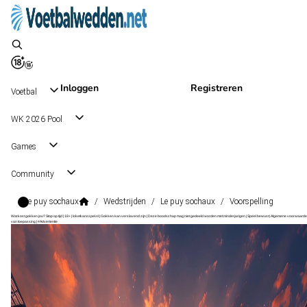
Inloggen
Registreren
Voetbal
WK 2026 Pool
Games
Community
Le puy sochaux
/
Wedstrijden
/
Le puy sochaux
/
Voorspelling
Wat kost gokken jou? Stop op tijd | 18+ | loketkansspel.nl | Gokken kan verslavend zijn | Deze boodschap mag niet gedeeld worden met minderjarigen | Speel bewust | Algemene voorwaarde
van toepassing | #Advertentie
National
, Frankrijk
Sochaux
National
, Frankrijk
2 - 2