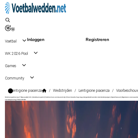
Inloggen
Registreren
Voetbal
WK 2026 Pool
Games
Community
Lentigione piacenza
/
Wedstrijden
/
Lentigione piacenza
/
Voorbeschou
Wat kost gokken jou? Stop op tijd | 18+ | loketkansspel.nl | Gokken kan verslavend zijn | Deze boodschap mag niet gedeeld worden met minderjarigen | Speel bewust | Algemene voorwaarde
van toepassing | #Advertentie
Serie D Grp. D Promotion Playoff
, Italië
Lentigione
Serie D Grp. D Promotion Playoff
, Italië
0 - 2