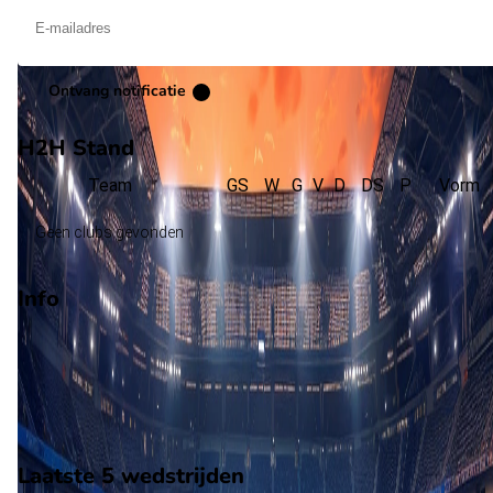
Ontvang notificatie
H2H Stand
Team
GS
W
G
V
D
DS
P
Vorm
Geen clubs gevonden
Info
Op 17 mei 2026 gaat Lentigione de strijd aan met Piacenza. D
wedstrijd wordt afgetrapt om 14:00 en wordt gespeeld in de
Serie D.
Stadion: Onbekend
Scheidsrechter: Onbekend
Laatste 5 wedstrijden