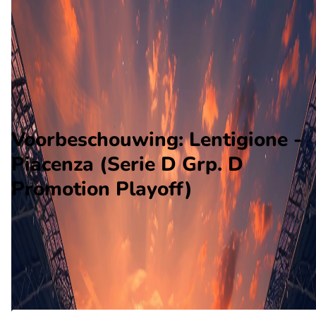
Piacenza
Alle wedstrijden
Lentigione - Piacenza
Opstellingen
Voorspelling
Voorbeschouwing
Voorbeschouwing: Lentigione -
Piacenza (Serie D Grp. D
Promotion Playoff)
Op mei 17 2026 gaat Lentigione de strijd aan met Piacenza. D
wedstrijd wordt afgetrapt om 14:00 en wordt gespeeld in de
Serie D.
Ontvang een notificatie als deze voorbeschouwing beschikbaar is