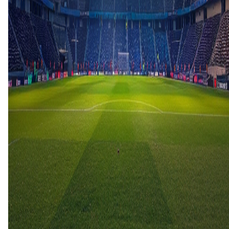
H2H
Lentigione
Piacenza
17 mei
2026
Lentigione
Piacenza
0
2
29 mrt
2026
Lentigione
Piacenza
3
1
16 nov
2025
Piacenza
Lentigione
1
1
26 jan
2025