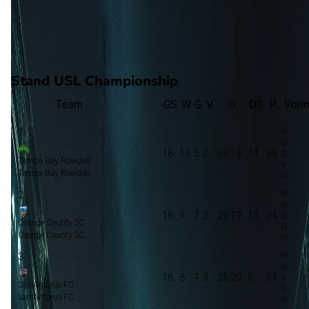
7
gewonnen
6
verloren
vorm
Stand USL Championship
Team
GS
W
G
V
D
DS
P
Vor
1
18
11
5
2
33:19
14
38
Tampa Bay Rowdies
Tampa Bay Rowdies
2
18
9
7
2
29:19
10
34
Orange County SC
Orange County SC
3
18
8
7
3
25:20
5
31
San Antonio FC
San Antonio FC