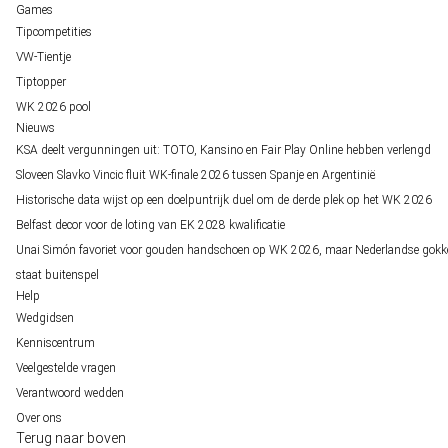
Games
Tipcompetities
VW-Tientje
Tiptopper
WK 2026 pool
Nieuws
KSA deelt vergunningen uit: TOTO, Kansino en Fair Play Online hebben verlengd
Sloveen Slavko Vincic fluit WK-finale 2026 tussen Spanje en Argentinië
Historische data wijst op een doelpuntrijk duel om de derde plek op het WK 2026
Belfast decor voor de loting van EK 2028 kwalificatie
Unai Simón favoriet voor gouden handschoen op WK 2026, maar Nederlandse gokk
staat buitenspel
Help
Wedgidsen
Kenniscentrum
Veelgestelde vragen
Verantwoord wedden
Over ons
Terug naar boven