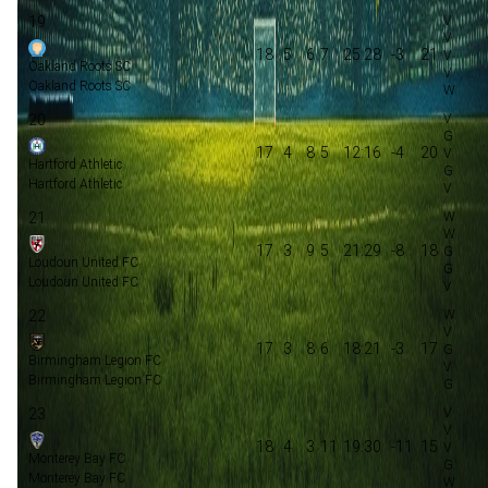
19
18
5
6
7
25:28
-3
21
Oakland Roots SC
Oakland Roots SC
20
17
4
8
5
12:16
-4
20
Hartford Athletic
Hartford Athletic
21
17
3
9
5
21:29
-8
18
Loudoun United FC
Loudoun United FC
22
17
3
8
6
18:21
-3
17
Birmingham Legion FC
Birmingham Legion FC
23
18
4
3
11
19:30
-11
15
Monterey Bay FC
Monterey Bay FC