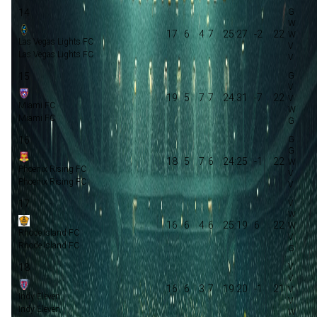
14
17
6
4
7
25:27
-2
22
Las Vegas Lights FC
Las Vegas Lights FC
15
19
5
7
7
24:31
-7
22
Miami FC
Miami FC
16
18
5
7
6
24:25
-1
22
Phoenix Rising FC
Phoenix Rising FC
17
16
6
4
6
25:19
6
22
Rhode Island FC
Rhode Island FC
18
16
6
3
7
19:20
-1
21
Indy Eleven
Indy Eleven