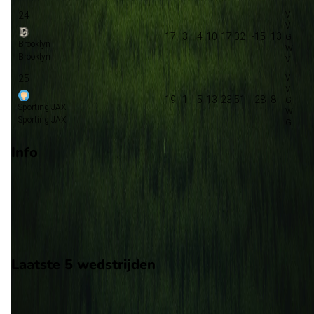
24
17
3
4
10
17:32
-15
13
Brooklyn
Brooklyn
25
19
1
5
13
23:51
-28
8
Sporting JAX
Sporting JAX
Info
Op 19 september 2026 gaat Lexington SC de strijd aan met
Orange County SC. De wedstrijd wordt afgetrapt om 23:00 en
wordt gespeeld in de USA 2.
Stadion: Onbekend
Scheidsrechter: Onbekend
Laatste 5 wedstrijden
H2H
Lexington SC
Orange County SC