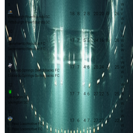
9
18
8
2
8
20:20
0
26
Pittsburgh Riverhounds SC
Pittsburgh Riverhounds SC
10
17
7
5
5
24:16
8
26
Sacramento Republic FC
Sacramento Republic FC
11
17
7
4
6
28:24
4
25
Colorado Springs Switchbacks FC
Colorado Springs Switchbacks FC
12
17
7
4
6
27:22
5
25
Lexington SC
Lexington SC
13
17
6
4
7
27:27
0
22
El Paso Locomotive FC
El Paso Locomotive FC