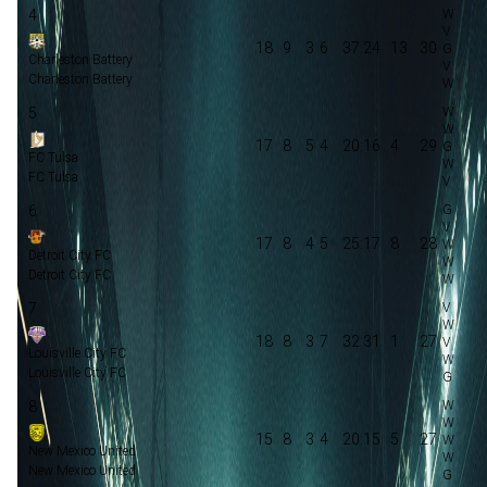
4
18
9
3
6
37:24
13
30
Charleston Battery
Charleston Battery
5
17
8
5
4
20:16
4
29
FC Tulsa
FC Tulsa
6
17
8
4
5
25:17
8
28
Detroit City FC
Detroit City FC
7
18
8
3
7
32:31
1
27
Louisville City FC
Louisville City FC
8
15
8
3
4
20:15
5
27
New Mexico United
New Mexico United