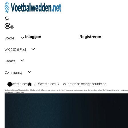
Inloggen
Registreren
Voetbal
WK 2026 Pool
Games
Community
Wedstrijden
/
Wedstrijden
/
Lexington sc orange county sc
Wat kost gokken jou? Stop op tijd | 18+ | loketkansspel.nl | Gokken kan verslavend zijn | Deze boodschap mag niet gedeeld worden met minderjarigen | Speel bewust | Algemene voorwaarde
van toepassing | #Advertentie
USL Championship
, USA
Lexington SC
USL Championship
, USA
19 sep 23:00