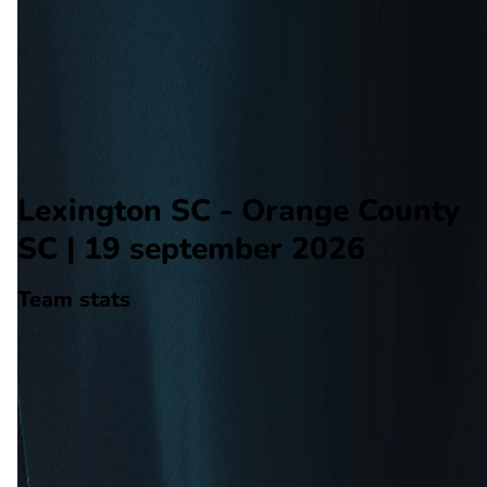
Orange County SC
Alle wedstrijden
Lexington SC - Orange County SC
Opstellingen
Voorspelling
Voorbeschouwing
Lexington SC - Orange County
SC | 19 september 2026
Team stats
Lexington SC
Lexington SC
-
Orange County SC
Orange County SC
27
aantal goals