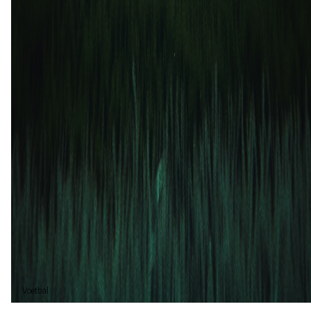
19 apr
2026
Orange County SC
Lexington SC
0
0
12 sep
2025
Lexington SC
Orange County SC
1
1
16 mrt
2025
Orange County SC
Lexington SC
2
2
Gelijk (3)
100%
Voetbal