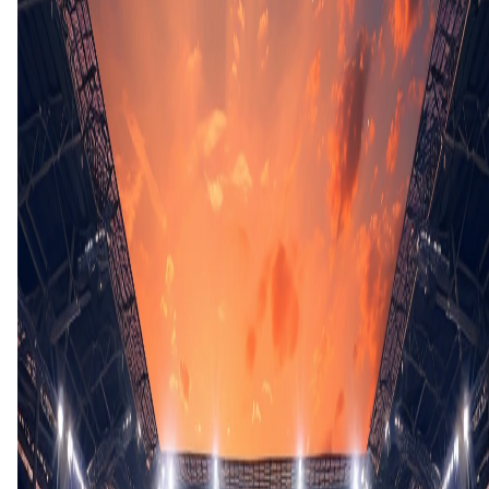
Tweede helft
62'
G. O'Donkor
(S. Dembele)
70'
D. Mitchell
(A. Dobra)
70'
J. Kabia
(T. Archibald)
71'
T. Springett
(Y. Akhamrich)
74'
A. Elliott-Wheeler
(T. Goodrham)
74'
L. Sibley
(J. McDonnell)
77'
J. Morris
(S. Boniface)
84'
C. Wellens
(Z. Obiero)
85'