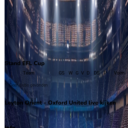
D. Mitchell
(T. Springett)
86'
P. Kioso
(B. Spencer)
86'
L. Snowden
(M. Harris)
88'
I. El Mizouni
(C. Wellens)
Stand EFL Cup
Team
GS
W
G
V
D
DS
P
Vorm
Geen clubs gevonden
Leyton Orient - Oxford United live kijken
Viaplay
Info