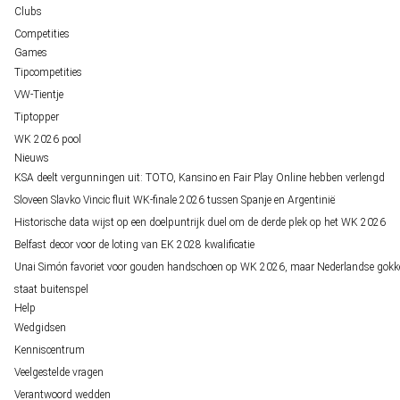
Clubs
Competities
Games
Tipcompetities
VW-Tientje
Tiptopper
WK 2026 pool
Nieuws
KSA deelt vergunningen uit: TOTO, Kansino en Fair Play Online hebben verlengd
Sloveen Slavko Vincic fluit WK-finale 2026 tussen Spanje en Argentinië
Historische data wijst op een doelpuntrijk duel om de derde plek op het WK 2026
Belfast decor voor de loting van EK 2028 kwalificatie
Unai Simón favoriet voor gouden handschoen op WK 2026, maar Nederlandse gokk
staat buitenspel
Help
Wedgidsen
Kenniscentrum
Veelgestelde vragen
Verantwoord wedden