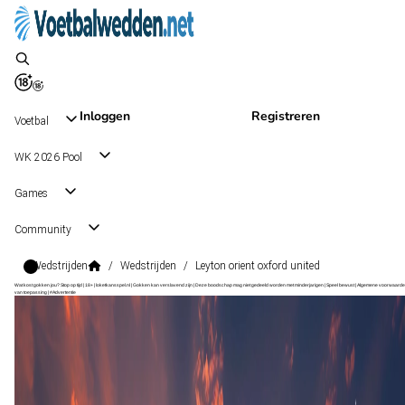
Inloggen
Registreren
Voetbal
WK 2026 Pool
Games
Community
Wedstrijden
/
Wedstrijden
/
Leyton orient oxford united
Wat kost gokken jou? Stop op tijd | 18+ | loketkansspel.nl | Gokken kan verslavend zijn | Deze boodschap mag niet gedeeld worden met minderjarigen | Speel bewust | Algemene voorwaarde
van toepassing | #Advertentie
EFL Cup
, Engeland
Leyton Orient
EFL Cup
, Engeland
2 - 0