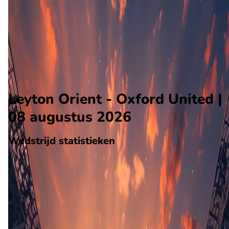
Oxford United
Alle wedstrijden
Leyton Orient - Oxford United
Opstellingen
Voorspelling
Voorbeschouwing
Leyton Orient - Oxford United |
08 augustus 2026
Wedstrijd statistieken
Verloop
Statistieken
Eindscore (2 - 0)
Eerste helft
27'
F. Stevens
36'
A. Emakhu