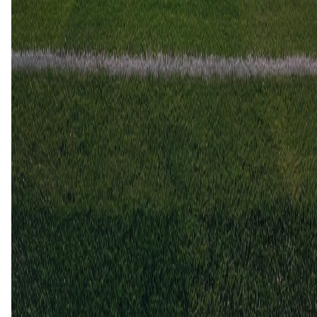
1
2
11 nov
2023
Leyton Orient
Oxford United
2
3
30 aug
2022
Oxford United
Leyton Orient
5
0
12 mrt
2016
Oxford United
Leyton Orient
0
1
Leyton Orient (3)
60%
Oxford United (2)
40%