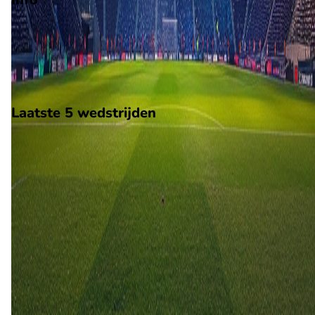
Op 8 augustus 2026 gaat Leyton Orient de strijd aan met Oxfo
United. De wedstrijd wordt afgetrapt om 14:00 en wordt
gespeeld in de EFL Cup.
Stadion: BetWright Stadium
Scheidsrechter: Onbekend
Laatste 5 wedstrijden
H2H
Leyton Orient
Oxford United
8 aug
2026
Leyton Orient
Oxford United
2
0
24 feb
2024
Oxford United
Leyton Orient