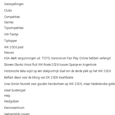
Voorspellingen
Clubs
Competities
Games
Tipcompetities
VW-Tientje
Tiptopper
WK 2026 pool
Nieuws
KSA deelt vergunningen uit: TOTO, Kansino en Fair Play Online hebben verlengd
Sloveen Slavko Vincic fluit WK-finale 2026 tussen Spanje en Argentinië
Historische data wijst op een doelpuntrijk duel om de derde plek op het WK 2026
Belfast decor voor de loting van EK 2028 kwalificatie
Unai Simón favoriet voor gouden handschoen op WK 2026, maar Nederlandse gokk
staat buitenspel
Help
Wedgidsen
Kenniscentrum
Veelgestelde vragen