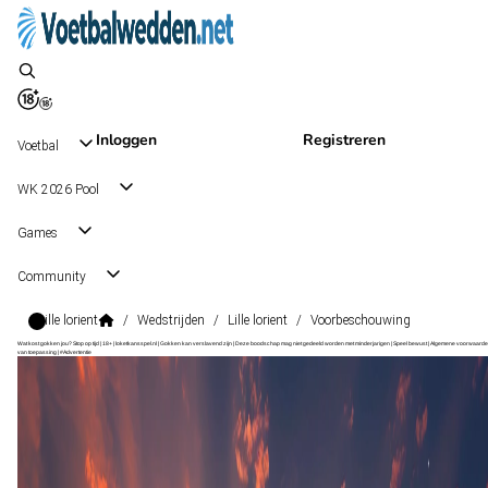
Inloggen
Registreren
Voetbal
WK 2026 Pool
Games
Community
Lille lorient
/
Wedstrijden
/
Lille lorient
/
Voorbeschouwing
Wat kost gokken jou? Stop op tijd | 18+ | loketkansspel.nl | Gokken kan verslavend zijn | Deze boodschap mag niet gedeeld worden met minderjarigen | Speel bewust | Algemene voorwaarde
van toepassing | #Advertentie
Ligue 1
, Frankrijk
Lorient
Ligue 1
, Frankrijk
12 dec 16:00