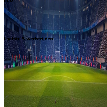
Info
Op 12 december 2026 gaat Lorient de strijd aan met Lille. De
wedstrijd wordt afgetrapt om 16:00 en wordt gespeeld in de
Ligue 1.
Stadion: Stade du Moustoir
Scheidsrechter: Onbekend
Laatste 5 wedstrijden
H2H
Lorient
Lille
8 mrt
2026
Lille
Lorient
1
1
30 aug
2025
Lorient
Lille