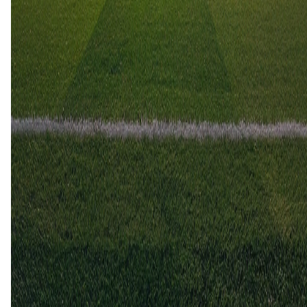
1
7
14 jan
2024
Lille
Lorient
3
0
27 aug
2023
Lorient
Lille
4
1
2 apr
2023
Lille
Lorient
3
1
Lorient (1)
20%
Gelijk (1)
20%